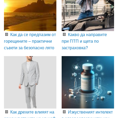
Как да се предпазим от
Какво да направите
горещините – практични
при ПТП и щета по
съвети за безопасно лято
застраховка?
Как дрехите влияят на
Изкуственият интелект