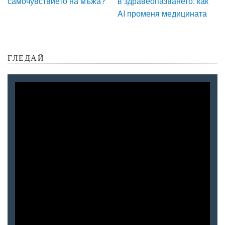
самочувствието на мъжа?
в здравеопазването: как
AI променя медицината
ГЛЕДАЙ