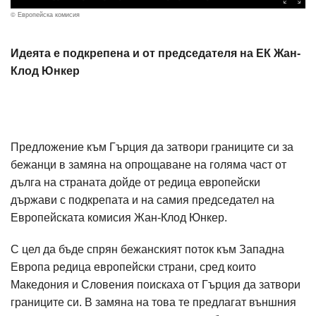
© Европейска комисия
Идеята е подкрепена и от председателя на ЕК Жан-
Клод Юнкер
Предложение към Гърция да затвори границите си за
бежанци в замяна на опрощаване на голяма част от
дълга на страната дойде от редица европейски
държави с подкрепата и на самия председател на
Европейската комисия Жан-Клод Юнкер.
С цел да бъде спрян бежанският поток към Западна
Европа редица европейски страни, сред които
Македония и Словения поискаха от Гърция да затвори
границите си. В замяна на това те предлагат външния