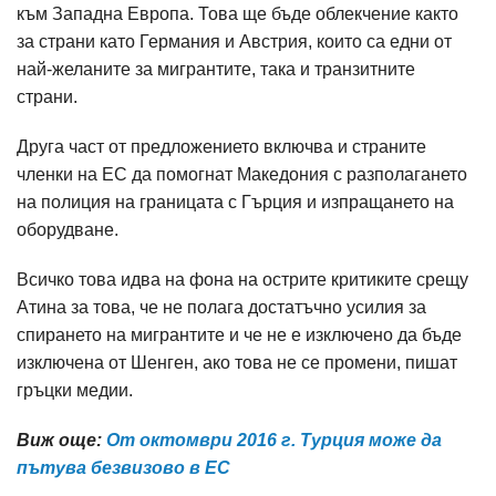
към Западна Европа. Това ще бъде облекчение както
за страни като Германия и Австрия, които са едни от
най-желаните за мигрантите, така и транзитните
страни.
Друга част от предложението включва и страните
членки на ЕС да помогнат Македония с разполагането
на полиция на границата с Гърция и изпращането на
оборудване.
Всичко това идва на фона на острите критиките срещу
Атина за това, че не полага достатъчно усилия за
спирането на мигрантите и че не е изключено да бъде
изключена от Шенген, ако това не се промени, пишат
гръцки медии.
Виж още:
От октомври 2016 г. Турция може да
пътува безвизово в ЕС​