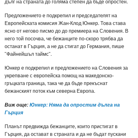
дълг на страната до голяма степен да бъде опростен.
Предложението е подкрепил и председателят на
Европейската комисия Жан-Клод Юнкер. Това става
ясно от негово писмо до до премиера на Словения. В
него той посочва, че бежанците по-скоро трябва да
останат в Гърция, а не да стигат до Германия, пише
"Файнейшъл таймс".
Юнкер е подкрепил и предложението на Словения за
укрепване с европейска помощ на македонско-
гръцката граница, така че да бъде прекъснат
бежанският поток към северна Европа.
Виж още:
Юнкер: Няма да опростим дълга на
Гърция​
Планът предвижда бежанците, които пристигат в
Гърция, да остават в страната и да не бъдат пускани