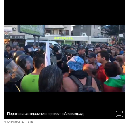
Перата на антиромския протест в Асеновград
© Стопкадър (Би Ти Ви)