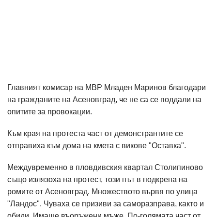
Главният комисар на МВР Младен Маринов благодари
на гражданите на Асеновград, че не са се поддали на
опитите за провокации.
Към края на протеста част от демонстрантите се
отправиха към дома на кмета с викове "Оставка".
Междувременно в пловдивския квартал Столипиново
също излязоха на протест, този път в подкрепа на
ромите от Асеновград. Множеството вървя по улица
"Ландос". Чуваха се призиви за саморазправа, както и
обиди. Имаше въоръжени мъже. По-голямата част от