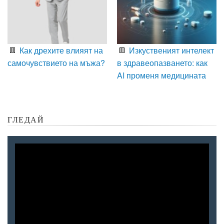
Как дрехите влияят на
Изкуственият интелект
самочувствието на мъжа?
в здравеопазването: как
AI променя медицината
ГЛЕДАЙ