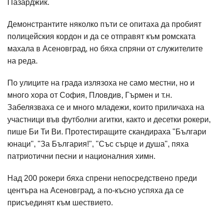
Пазарджик.
Демонстрантите няколко пъти се опитаха да пробият
полицейския кордон и да се отправят към ромската
махала в Асеновград, но бяха спряни от служителите
на реда.
По улиците на града излязоха не само местни, но и
много хора от София, Пловдив, Гърмен и т.н.
Забелязваха се и много младежи, които приличаха на
участници във футболни агитки, както и десетки рокери,
пише Би Ти Ви. Протестиращите скандираха "Българи
юнаци", "За България!", "Със сърце и душа", пяха
патриотични песни и националния химн.
Над 200 рокери бяха спрени непосредствено преди
центъра на Асеновград, а по-късно успяха да се
присъединят към шествието.