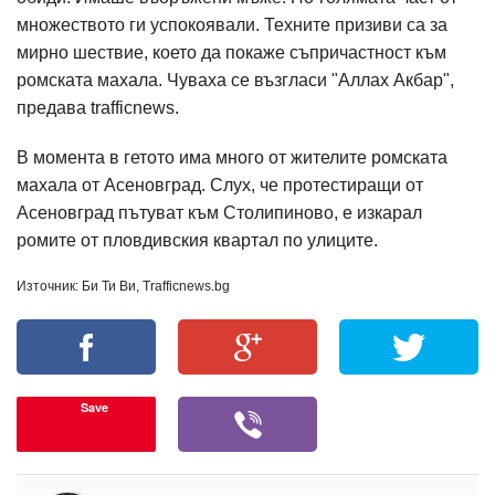
множеството ги успокоявали. Техните призиви са за
мирно шествие, което да покаже съпричастност към
ромската махала. Чуваха се възгласи "Аллах Акбар",
предава trafficnews.
В момента в гетото има много от жителите ромската
махала от Асеновград. Слух, че протестиращи от
Асеновград пътуват към Столипиново, е изкарал
ромите от пловдивския квартал по улиците.
Източник: Би Ти Ви, Trafficnews.bg
Save