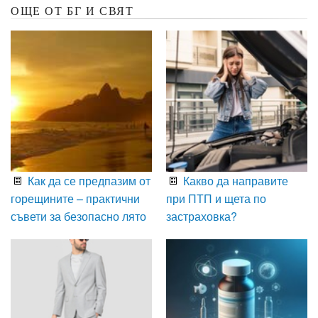
ОЩЕ ОТ БГ И СВЯТ
Как да се предпазим от
Какво да направите
горещините – практични
при ПТП и щета по
съвети за безопасно лято
застраховка?