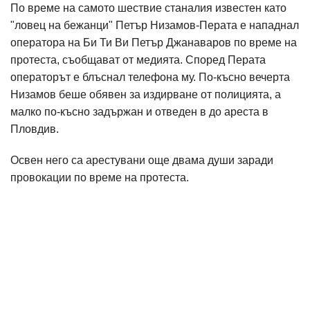
По време на самото шествие станалия известен като
"ловец на бежанци" Петър Низамов-Перата е нападнал
оператора на Би Ти Ви Петър Джанаваров по време на
протеста, съобщават от медията. Според Перата
операторът е блъснал телефона му. По-късно вечерта
Низамов беше обявен за издирване от полицията, а
малко по-късно задържан и отведен в до ареста в
Пловдив.
Освен него са арестувани още двама души заради
провокации по време на протеста.