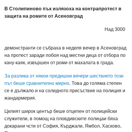
В Столипиново пък излязоха на контрапротест в
защита на ромите от Асеновград
Над 3000
демонстранти се събраха в неделя вечер в Асеновград
на протест заради побоя над местни деца от отбора по
кану-каяк, извършен от роми от махалата в града.
За разлика от някои предишни вечери шествието този
път беше сравнително мирно
. Това до голяма степен
се е дължало и на солидното присъствие на полиция и
жандармерия.
Целият широк център беше отцепен от полицейски
служители, в помощ на пловдивските полицаи бяха
докарани чсти от София, Кърджали, Ямбол, Хасково,