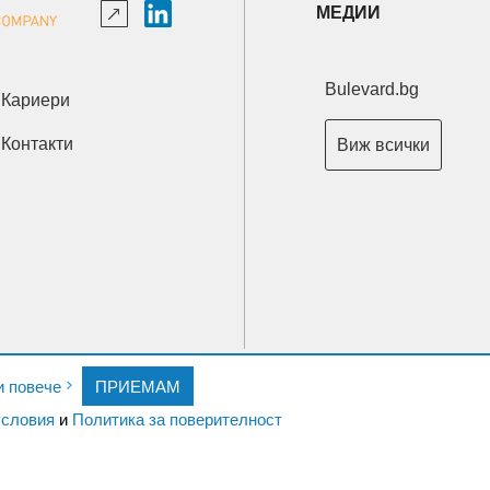
МЕДИИ
Bulevard.bg
Кариери
Контакти
Виж всички
Copyright © 2026 Ксениум ООД. Всички права запазени.
и повече
ПРИЕМАМ
Developed by
XeniumCompany.com
словия
и
Политика за поверителност