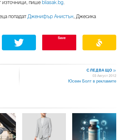
ат източници, пише
bliasak.bg
.
веца попадат
Дженифър Анистън
, Джесика
Save
СЛЕДВАЩО
>>
03 Август 2012
Юсеин Болт в рекламите