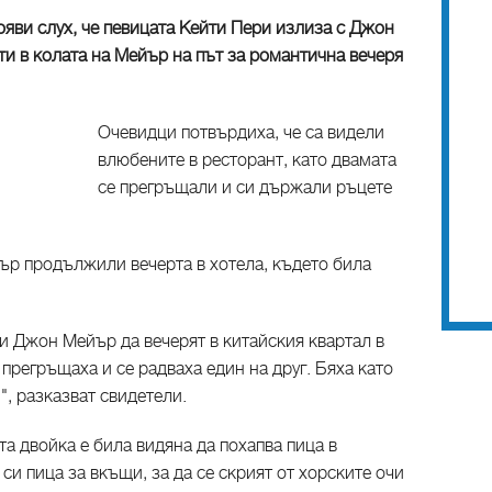
ояви слух, че певицата Кейти Пери излиза с Джон
и в колата на Мейър на път за романтична вечеря
Очевидци потвърдиха, че са видели
влюбените в ресторант, като двамата
се прегръщали и си държали ръцете
р продължили вечерта в хотела, където била
и Джон Мейър да вечерят в китайския квартал в
 прегръщаха и се радваха един на друг. Бяха като
", разказват свидетели.
а двойка е била видяна да похапва пица в
си пица за вкъщи, за да се скрият от хорските очи