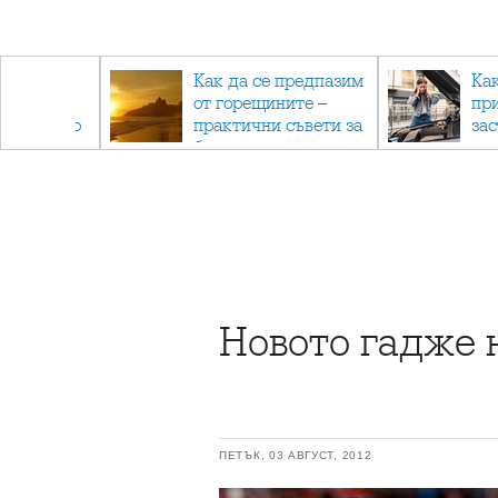
рез
Как да се предпазим
Ка
 - с
от горещините –
пр
ри отново
практични съвети за
за
та
безопасно лято
Новото гадже 
ПЕТЪК, 03 АВГУСТ, 2012