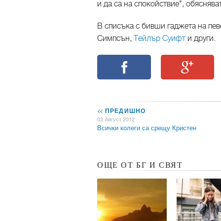
и да са на спокойствие", обясняв
В списъка с бивши гаджета на пе
Симпсън,
Тейлър Суифт
и други.
<<
ПРЕДИШНО
02 Август 2012
Всички колеги са срещу Кристен
ОЩЕ ОТ БГ И СВЯТ