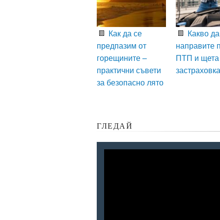
Как да се
Какво да
предпазим от
направите 
горещините –
ПТП и щета
практични съвети
застраховк
за безопасно лято
ГЛЕДАЙ