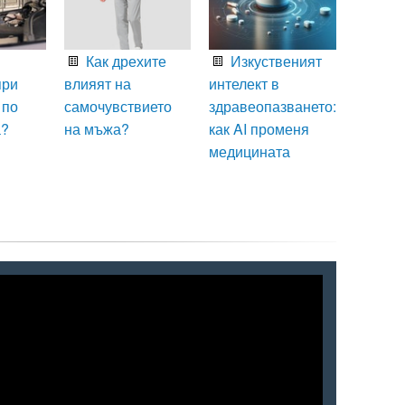
Как дрехите
Изкуственият
при
влияят на
интелект в
 по
самочувствието
здравеопазването:
а?
на мъжа?
как AI променя
медицината