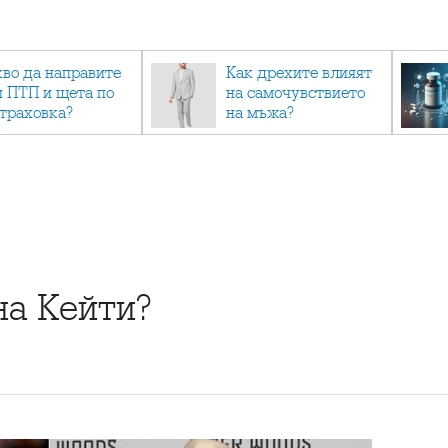
кво да направите
Как дрехите влияят
и ПТП и щета по
на самочувствието
страховка?
на мъжа?
на Кейти?