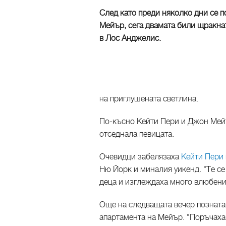
След като преди няколко дни се п
Мейър, сега двамата били щракнат
в Лос Анджелис.
на приглушената светлина.
По-късно Кейти Пери и Джон Мейъ
отседнала певицата.
Очевидци забелязаха
Кейти Пери
Ню Йорк и миналия уикенд. "Те се
деца и изглеждаха много влюбени
Още на следващата вечер познатат
апартамента на Мейър. "Поръчаха 