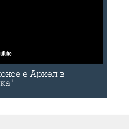
онсе е Ариел в
ка"