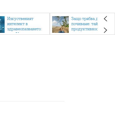
Изкуственият
Защо трябва да си
интелект в
почиваме: тайната на
здравеопазването:
продуктивността,
как AI променя
здравето и добрия
медицината
живот.