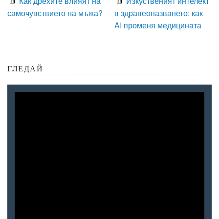
Как дрехите влияят на
Изкуственият интелект
самочувствието на мъжа?
в здравеопазването: как
AI променя медицината
ГЛЕДАЙ