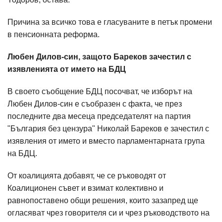
Причина за всичко това е гласуваните в петък промени
в пенсионната реформа.
Любен Дилов-син, защото Бареков зачестил с
изявленията от името на БДЦ
В своето съобщение БДЦ посочват, че изборът на
Любен Дилов-син е съобразен с факта, че през
последните два месеца председателят на партия
"България без цензура" Николай Бареков е зачестил с
изявления от името и вместо парламентарната група
на БДЦ.
От коалицията добавят, че се ръководят от
Коалиционен съвет и взимат колективно и
равнопоставено общи решения, които зазапред ще
огласяват чрез говорителя си и чрез ръководството на