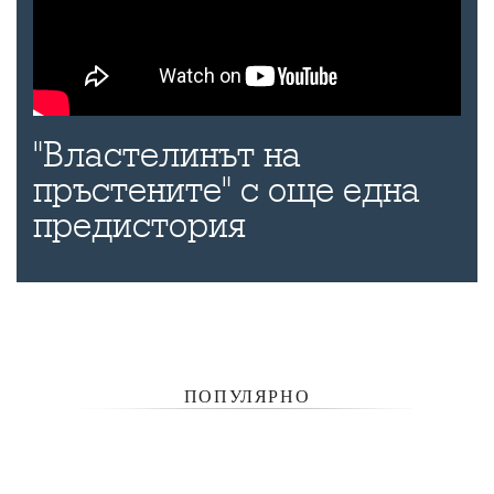
"Властелинът на
пръстените" с още една
предистория
ПОПУЛЯРНО