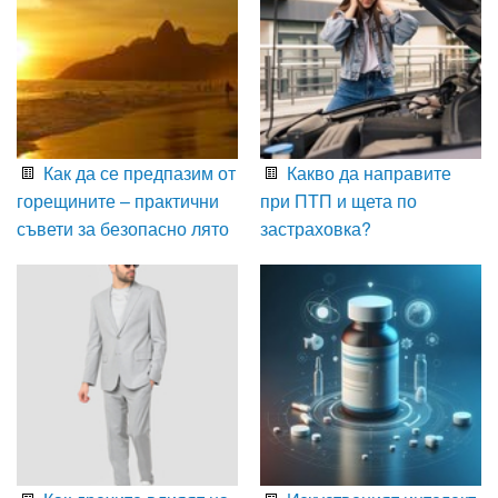
Как да се предпазим от
Какво да направите
горещините – практични
при ПТП и щета по
съвети за безопасно лято
застраховка?