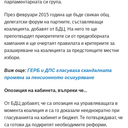
парламентарната си група.
През февруари 2015 година ще бъде свикан общ
делегатски форум на партиите, съставляващи
коалицията, добавят от БДЦ. На него те ще
препотвърдят приоритетите си от предизборната
кампания и ще очертаят правилата и критериите за
разширяване на коалицията за предстоящите местни
избори.
Виж още:
ГЕРБ и ДПС гласуваха скандалната
промяна за пенсионното осигуряване
Опозиция на кабинета, въпреки че...
От БДЦ добавят, че са опозиция на управляващата в
момента коалиция и са го доказали нееднократно при
гласуванията на кабинет и бюджет. Те потвърждават, че
са готови да подкрепят необходимите реформи,