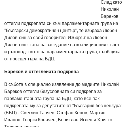
След като
Николай
Бареков
оттегли подкрепата си към парламентарната група на
"Български демократичен център", те избраха Любен
Дилов-син за свой говорител. Изборът на Любен
Дилов-син стана на заседание на коалиционния съвет
и ръководството на парламентарната група, съобщиха
от пресцентъра на БДЦ.
Бареков и оттеглената подкрепа
В събота в специално изявление до медиите Николай
Бареков оттегли безусловната си подкрепа за
парламентарната група на БДЦ, като все пак
подкрепата му за депутатите от "България без цензура"
(ББЦ) - Светлин Танчев, Стефан Кенов, Мартин
Иванов, Георги Ковачев, Борислав Иглев и Христо
Тодоров, остава.