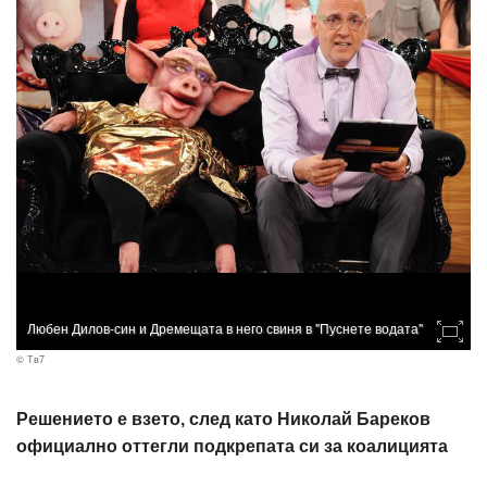
Любен Дилов-син и Дремещата в него свиня в "Пуснете водата"
© Тв7
Решението е взето, след като Николай Бареков
официално оттегли подкрепата си за коалицията