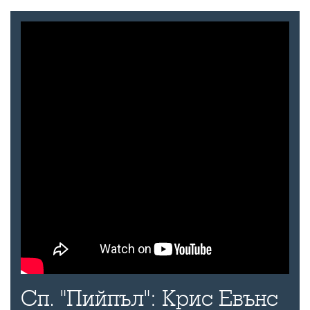
Сп. "Пийпъл": Крис Евънс