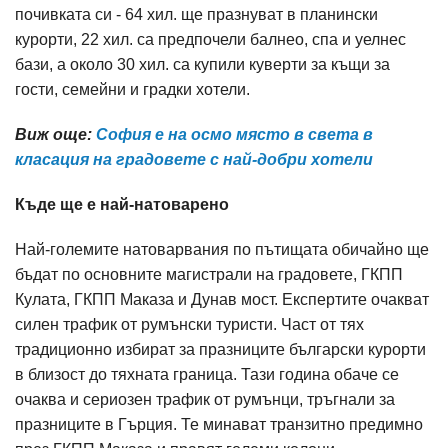
почивката си - 64 хил. ще празнуват в планински
курорти, 22 хил. са предпочели балнео, спа и уелнес
бази, а около 30 хил. са купили куверти за къщи за
гости, семейни и градки хотели.
Виж още:
София е на осмо място в света в
класация на градовете с най-добри хотели
Къде ще е най-натоварено
Най-големите натоварвания по пътищата обичайно ще
бъдат по основните магистрали на градовете, ГКПП
Кулата, ГКПП Маказа и Дунав мост. Експертите очакват
силен трафик от румънски туристи. Част от тях
традиционно избират за празниците български курорти
в близост до тяхната граница. Тази година обаче се
очаква и сериозен трафик от румънци, тръгнали за
празниците в Гърция. Те минават транзитно предимно