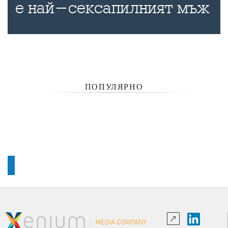
е най-сексапилният мъж
ПОПУЛЯРНО