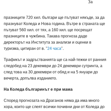
За
празниците 720 хил. българи ще пътуват някъде, за да
празнуват Коледа и Нова година. Вътре в страната ще
пътуват 560 хил. от тях, а 160 хил. ще посрещат
празниците в чужбина. Такава прогноза даде
директорът на Института за анализи и оценки в
туризма, цитиран от в. "
24 часа
".
Трафикът и задръстванията ще са най-тежки от ранния
следобед на 23 декември до 24 декември сутринта, а
след това на 30 декември от обяд и на 5 януари до
вечерта, допълва изданието.
На Коледа българинът е при мама
Според прогнозата на Драганов няма да има много
хора, които ще слеят всички почивни дни от Коледа до