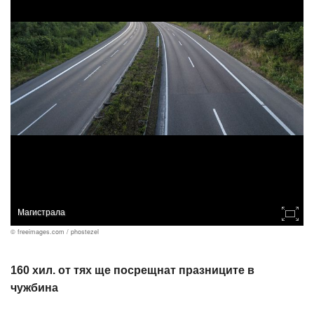
Магистрала
© freeimages.com / phostezel
160 хил. от тях ще посрещнат празниците в
чужбина