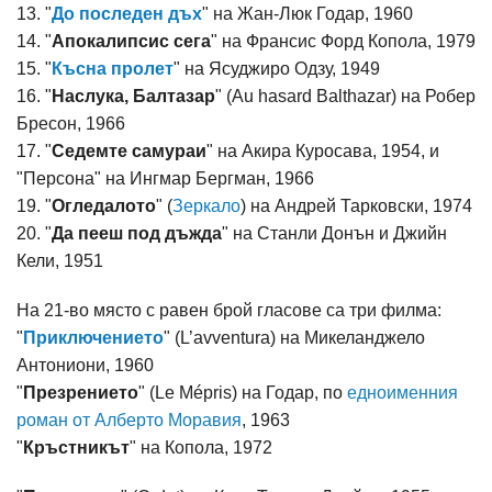
13. "
До последен дъх
" на Жан-Люк Годар, 1960
14. "
Апокалипсис сега
" на Франсис Форд Копола, 1979
15. "
Късна пролет
" на Ясуджиро Одзу, 1949
16. "
Наслука, Балтазар
" (Au hasard Balthazar) на Робер
Бресон, 1966
17. "
Седемте самураи
" на Акира Куросава, 1954, и
"Персона" на Ингмар Бергман, 1966
19. "
Огледалото
" (
Зеркало
) на Андрей Тарковски, 1974
20. "
Да пееш под дъжда
" на Станли Донън и Джийн
Кели, 1951
На 21-во място с равен брой гласове са три филма:
"
Приключението
" (L’avventura) на Микеланджело
Антониони, 1960
"
Презрението
" (Le Mépris) на Годар, по
едноименния
роман от Алберто Моравия
, 1963
"
Кръстникът
" на Копола, 1972