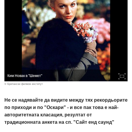
Ким Новак в "Шемет"
© Британски филмов институт
Не се надявайте да видите между тях рекордьорите
по приходи и по "Оскари" - и все пак това е най-
авторитетната класация, резултат от
традиционната анкета на сп. "Сайт енд саунд"