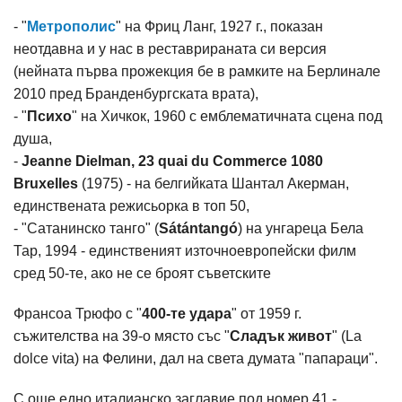
- "
Метрополис
" на Фриц Ланг, 1927 г., показан
неотдавна и у нас в реставрираната си версия
(нейната първа прожекция бе в рамките на Берлинале
2010 пред Бранденбургската врата),
- "
Психо
" на Хичкок, 1960 с емблематичната сцена под
душа,
-
Jeanne Dielman, 23 quai du Commerce 1080
Bruxelles
(1975) - на белгийката Шантал Акерман,
единствената режисьорка в топ 50,
- "Сатанинско танго" (
Sátántangó
) на унгареца Бела
Тар, 1994 - единственият източноевропейски филм
сред 50-те, ако не се броят съветските
Франсоа Трюфо с "
400-те удара
" от 1959 г.
съжителства на 39-о място със "
Сладък живот
" (La
dolce vita) на Фелини, дал на света думата "папараци".
С още едно италианско заглавие под номер 41 -