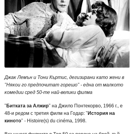
Джак Лемън и Тони Къртис, дегизирани като жени в
"Някои го предпочитат горешо" - една от малкото
комедии сред 50-те най-велики филма
"
Битката за Алжир
" на Джило Понтекорво, 1966 г., е
48-и редом с третия филм на Годар: "
История на
киното
" - Histoire(s) du cinéma, 1998.