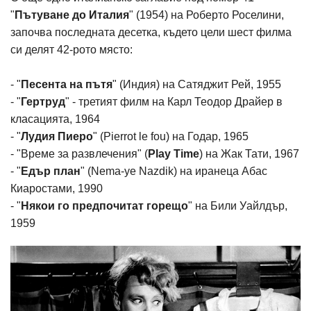
"
Пътуване до Италия
" (1954) на Роберто Роселини,
започва последната десетка, където цели шест филма
си делят 42-рото място:
- "
Песента на пътя
" (Индия) на Сатяджит Рей, 1955
- "
Гертруд
" - третият филм на Карл Теодор Драйер в
класацията, 1964
- "
Лудия Пиеро
" (Pierrot le fou) на Годар, 1965
- "Време за развлечения" (
Play Time
)
на Жак Тати, 1967
- "
Едър план
" (Nema-ye Nazdik) на иранеца Абас
Киаростами, 1990
- "
Някои го предпочитат горещо
" на Били Уайлдър,
1959