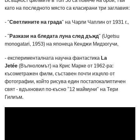
Всъщност филмите в Топ 50 са повече на брой, тъй
като на последното място са класирани три заглавия:
- "
Светлините на града
" на Чарли Чаплин от 1931 г.,
- "
Разкази на бледата луна след дъжд
" (Ugetsu
monogatari, 1953) на японеца Кенджи Мидзогучи,
- експерименталната научна фантастика
La
Jetée
(Вълноломът) на Крис Марке от 1962-ра:
късометражен филм, съставен почти изцяло от
фотографии, който рисува един постапокалиптичен
свят - вдъхновил по-късно "12 маймуни" на Тери
Гилиъм.