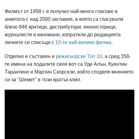
Филмът от 1958 г. е получил най-много гласове в
анкетата с над 2000 заглавия, в която са гласували
близо 846 критици, дистрибутори, киноисторици,
журналисти и киномани, изпратили до редакцията
личните си списъци с
10-те най-велики филма
.
Отделно е съставен и
режисьорски Топ 10
, а сред 358-
те имена на подалите своя вот са Уди Алън, Куентин
Тарантино и Мартин Скорсезе, който споделя мнението
си за "Шемет" в този кратък клип.