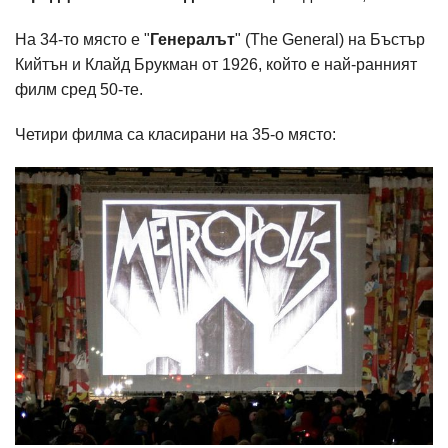
На 34-то място е "
Генералът
" (The General) на Бъстър
Кийтън и Клайд Брукман от 1926, който е най-ранният
филм сред 50-те.
Четири филма са класирани на 35-о място: