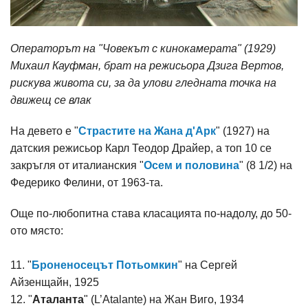
Операторът на "Човекът с кинокамерата" (1929)
Михаил Кауфман, брат на режисьора Дзига Вертов,
рискува живота си, за да улови гледната точка на
движещ се влак
На девето е "
Страстите на Жана д'Арк
" (1927) на
датския режисьор Карл Теодор Драйер, а топ 10 се
закръгля от италианския "
Осем и половина
" (8 1/2) на
Федерико Фелини, от 1963-та.
Още по-любопитна става класацията по-надолу, до 50-
ото място:
11. "
Броненосецът Потьомкин
" на Сергей
Айзенщайн, 1925
12. "
Аталанта
" (L’Atalante) на Жан Виго, 1934