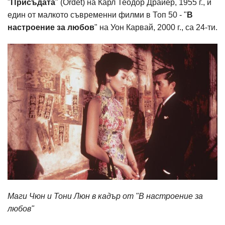
"
Присъдата
" (Ordet) на Карл Теодор Драйер, 1955 г., и
един от малкото съвременни филми в Топ 50 - "
В
настроение за любов
" на Уон Карвай, 2000 г., са 24-ти.
Маги Чюн и Тони Люн в кадър от "В настроение за
любов"