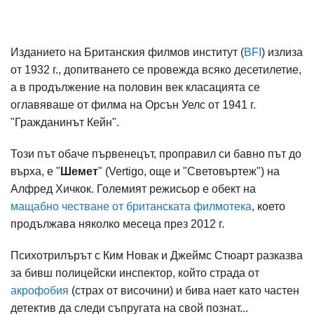
Изданието на Британския филмов институт (
BFI
) излиза
от 1932 г., допитването се провежда всяко десетилетие,
а в продължение на половин век класацията се
оглавяваше от филма на Орсън Уелс от 1941 г.
"Гражданинът Кейн".
Този път обаче първенецът, проправил си бавно път до
върха, е "
Шемет
" (Vertigo, още и "Световъртеж") на
Алфред Хичкок. Големият режисьор е обект на
мащабно честване от британската филмотека
, което
продължава няколко месеца през 2012 г.
Психотрилърът с Ким Новак и Джеймс Стюарт разказва
за бивш полицейски инспектор, който страда от
акрофобия
(страх от височини) и бива нает като частен
детектив да следи съпругата на свой познат...