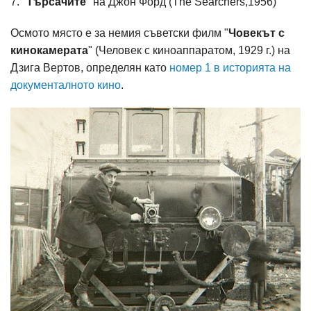
7. "
Търсачите
" на Джон Форд (The Searchers,1956)
Осмото място е за немия съветски филм "
Човекът с
кинокамерата
" (Человек с киноаппаратом, 1929 г.) на
Дзига Вертов, определян като
номер 1 в историята на
документалното кино
.