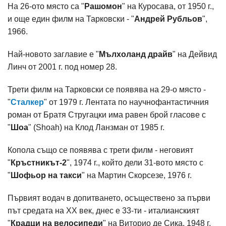
На 26-ото място са "
Рашомон
" на Куросава, от 1950 г.,
и още един филм на Тарковски - "
Андрей Рубльов
",
1966.
Най-новото заглавие е "
Мълхоланд драйв
" на Дейвид
Линч от 2001 г. под номер 28.
Трети филм на Тарковски се появява на 29-о място -
"
Сталкер
" от 1979 г. Лентата по научнофантастичния
роман от Братя Стругацки има равен брой гласове с
"
Шоа
" (Shoah) на Клод Ланзман от 1985 г.
Копола също се появява с трети филм - неговият
"
Кръстникът-2
", 1974 г., който дели 31-вото място с
"
Шофьор на такси
" на Мартин Скорсезе, 1976 г.
Първият водач в допитването, осъществено за първи
път средата на ХХ век, днес е 33-ти - италианският
"
Крадци на велосипеди
" на Виторио де Сика, 1948 г.