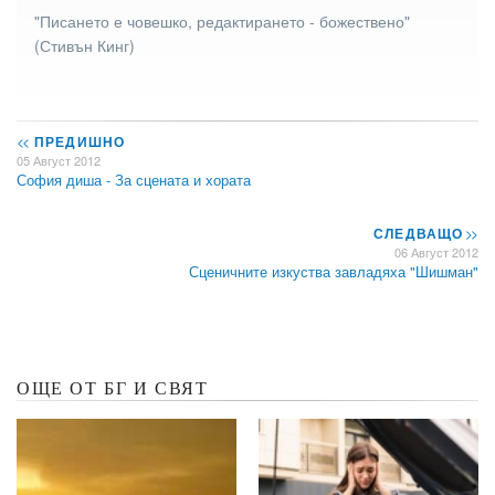
"Писането е човешко, редактирането - божествено"
(Стивън Кинг)
<<
ПРЕДИШНО
05 Август 2012
София диша - За сцената и хората
СЛЕДВАЩО
>>
06 Август 2012
Сценичните изкуства завладяха "Шишман"
ОЩЕ ОТ БГ И СВЯТ