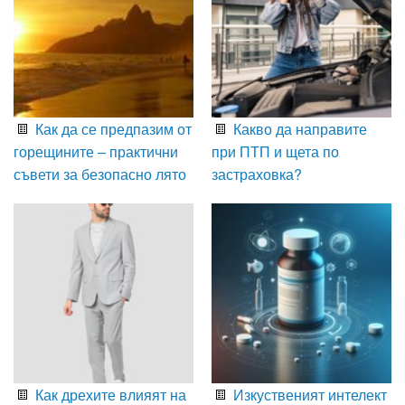
Как да се предпазим от
Какво да направите
горещините – практични
при ПТП и щета по
съвети за безопасно лято
застраховка?
Как дрехите влияят на
Изкуственият интелект