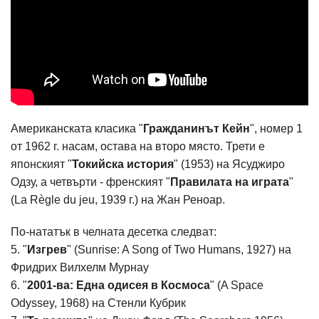
Американската класика "
Гражданинът Кейн
", номер 1
от 1962 г. насам, остава на второ място. Трети е
японският "
Токийска история
" (1953) на Ясуджиро
Одзу, а четвърти - френският "
Правилата на играта
"
(La Règle du jeu, 1939 г.) на Жан Реноар.
По-нататък в челната десетка следват:
5. "
Изгрев
" (Sunrise: A Song of Two Humans, 1927) на
Фридрих Вилхелм Мурнау
6. "
2001-ва: Една одисея в Космоса
" (A Space
Odyssey, 1968) на Стенли Кубрик