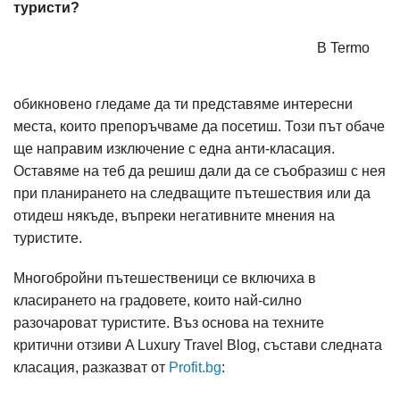
туристи?
В Termo
обикновено гледаме да ти представяме интересни
места, които препоръчваме да посетиш. Този път обаче
ще направим изключение с една анти-класация.
Оставяме на теб да решиш дали да се съобразиш с нея
при планирането на следващите пътешествия или да
отидеш някъде, въпреки негативните мнения на
туристите.
Многобройни пътешественици се включиха в
класирането на градовете, които най-силно
разочароват туристите. Въз основа на техните
критични отзиви A Luxury Travel Blog, състави следната
класация, разказват от
Profit.bg
: