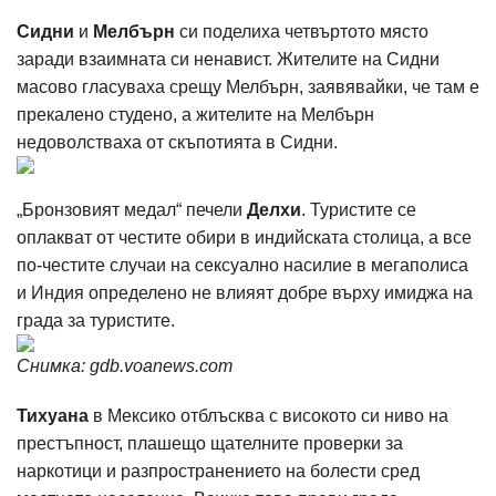
Сидни
и
Мелбърн
си поделиха четвъртото място
заради взаимната си ненавист. Жителите на Сидни
масово гласуваха срещу Мелбърн, заявявайки, че там е
прекалено студено, а жителите на Мелбърн
недоволстваха от скъпотията в Сидни.
„Бронзовият медал“ печели
Делхи
. Туристите се
оплакват от честите обири в индийската столица, а все
по-честите случаи на сексуално насилие в мегаполиса
и Индия определено не влияят добре върху имиджа на
града за туристите.
Снимка: gdb.voanews.com
Тихуана
в Мексико отблъсква с високото си ниво на
престъпност, плашещо щателните проверки за
наркотици и разпространението на болести сред