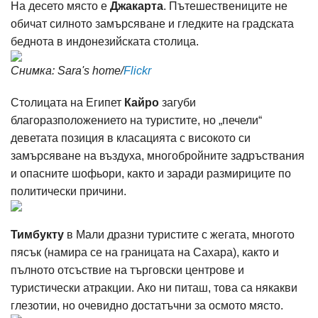
На десето място е
Джакарта
. Пътешествениците не
обичат силното замърсяване и гледките на градската
беднота в индонезийската столица.
Снимка: Sara's home/
Flickr
Столицата на Египет
Кайро
загуби
благоразположението на туристите, но „печели“
деветата позиция в класацията с високото си
замърсяване на въздуха, многобройните задръствания
и опасните шофьори, както и заради размириците по
политически причини.
Тимбукту
в Мали дразни туристите с жегата, многото
пясък (намира се на границата на Сахара), както и
пълното отсъствие на търговски центрове и
туристически атракции. Ако ни питаш, това са някакви
глезотии, но очевидно достатъчни за осмото място.