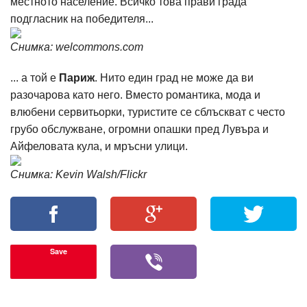
местното население. Всичко това прави градa
подгласник на победителя...
Снимка: welcommons.com
... а той е
Париж
. Нито един град не може да ви
разочарова като него. Вместо романтика, мода и
влюбени сервитьорки, туристите се сблъскват с често
грубо обслужване, огромни опашки пред Лувъра и
Айфеловата кула, и мръсни улици.
Снимка: Kevin Walsh/Flickr
Save