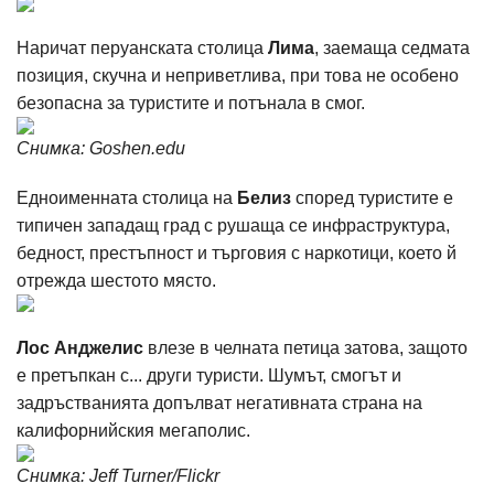
Наричат перуанската столица
Лима
, заемаща седмата
позиция, скучна и неприветлива, при това не особено
безопасна за туристите и потънала в смог.
Снимка: Goshen.edu
Едноименната столица на
Белиз
според туристите е
типичен западащ град с рушаща се инфраструктура,
бедност, престъпност и търговия с наркотици, което й
отрежда шестото място.
Лос Анджелис
влезе в челната петица затова, защото
е претъпкан с... други туристи. Шумът, смогът и
задръстванията допълват негативната страна на
калифорнийския мегаполис.
Снимка: Jeff Turner/Flickr