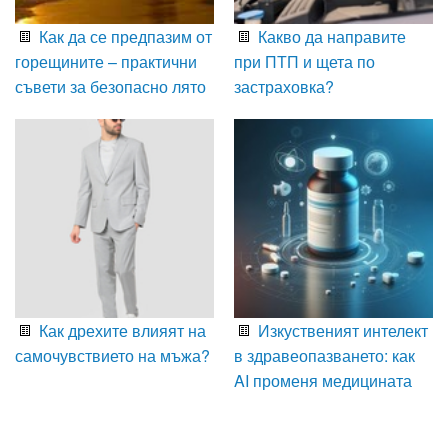
Как да се предпазим от
Какво да направите
горещините – практични
при ПТП и щета по
съвети за безопасно лято
застраховка?
Как дрехите влияят на
Изкуственият интелект
самочувствието на мъжа?
в здравеопазването: как
AI променя медицината