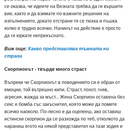
се оказва, че идеите на Везната трябва да ги вършите
вие, както и да взимате по-важните решения на
изпълнението, докато отстрани тя се тюхка и пъшка
колко е трудно всичко. Начинът на действие е просто
да ги юркате непрекъснато.
Виж още:
Какво представлява тъмната ни
страна
Скорпионът - твърде много страст
Въпреки че Скорпионът в поведението си е обран от
емоции, той вътрешно кипи. Страст, похот, гняв,
агресия, жажда за мъст... Жена Скорпион оставена без
секс е бомба със закъснител, която може да помете
всичко наоколо. По-лесно е да оцелееш, ако оставиш
истински скорпион да се разхожда по теб, отколкото да
нараниш егото на някой представител на тази зодия и