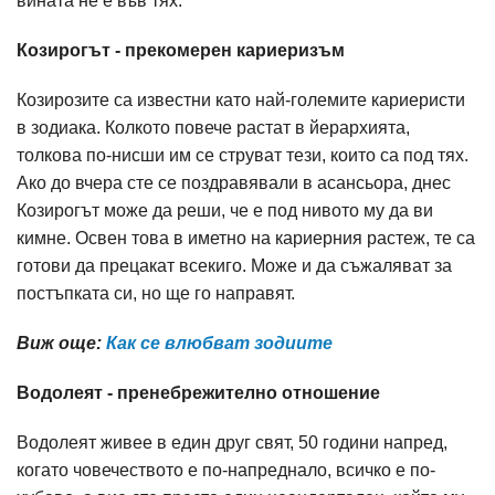
вината не е във тях.
Козирогът - прекомерен кариеризъм
Козирозите са известни като най-големите кариеристи
в зодиака. Колкото повече растат в йерархията,
толкова по-нисши им се струват тези, които са под тях.
Ако до вчера сте се поздравявали в асансьора, днес
Козирогът може да реши, че е под нивото му да ви
кимне. Освен това в иметно на кариерния растеж, те са
готови да прецакат всекиго. Може и да съжаляват за
постъпката си, но ще го направят.
Виж още:
Как се влюбват зодиите
Водолеят - пренебрежително отношение
Водолеят живее в един друг свят, 50 години напред,
когато човечеството е по-напреднало, всичко е по-