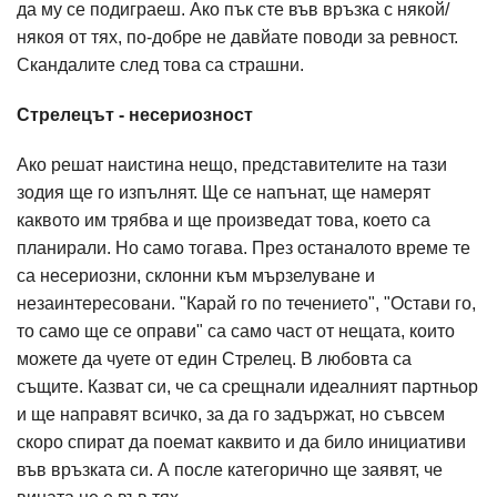
да му се подиграеш. Ако пък сте във връзка с някой/
някоя от тях, по-добре не давйате поводи за ревност.
Скандалите след това са страшни.
Стрелецът - несериозност
Ако решат наистина нещо, представителите на тази
зодия ще го изпълнят. Ще се напънат, ще намерят
каквото им трябва и ще произведат това, което са
планирали. Но само тогава. През останалото време те
са несериозни, склонни към мързелуване и
незаинтересовани. "Карай го по течението", "Остави го,
то само ще се оправи" са само част от нещата, които
можете да чуете от един Стрелец. В любовта са
същите. Казват си, че са срещнали идеалният партньор
и ще направят всичко, за да го задържат, но съвсем
скоро спират да поемат каквито и да било инициативи
във връзката си. А после категорично ще заявят, че