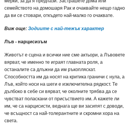
мерки, за да я предпази. Застрашете дома или
семейството на домошаря Рак и очаквайте нещо гадно
да ви се стовари, откъдето най-малко го очаквате.
Виж още:
Зодиите с най-тежък характер
Лъв - нарцисизъм
Животът е сцена и всички ние сме актьори, а Лъвовете
вярват, че именно те играят главната роля, а
останалите са длъжни да им ръкопляскат.
Способността им да носят на критика граничи с нула, а
Лъв, който носи на шеги е изключителна рядкост. Те
дълбоко в себе си вярват, че околните трябва да се
чувстват поласкани от присъствието им. А кажете ли
им, че са нарцисисти, веднага ще ви засипят с доводи,
че всъщност са най-толерантните и скромни хора на
света.