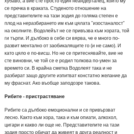
хубаво, а вие сте просто един неандерталец, който му
се пречка в краката. Студеното отношение на
представителите на тази зодия до голяма степен е
плод на неразбирането им към цялата "изостаналост"
на околните. Водолейът не се привъзва към хората, той
ги търпи. И дълбоко в себе си вярва, че е много по-
развит ментално от заобикалящите го (и не само). И
като цяло е по-висш. Но не се притеснявайте, вие не
сте виновни, че той се е родил толкова по-умен за
времето си. В крайна сметка Водолеят така и не
разбират защо другите изпитват констатно желание да
му фраснат. Ако въобще заподозре такова.
Рибите - пристрастяване
Рибите са дълбоко емоционални и се привързват
лесно. Както към хора, така и към опиати, алкохол,
цигари и какво ли още не. Представителите на тази
зодия просто обичат да живеят в друга реалност и