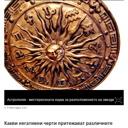
Астрология - мистериозната наука за разположението на звездите
© Freeimages.com
Какви негативни черти притежават различните