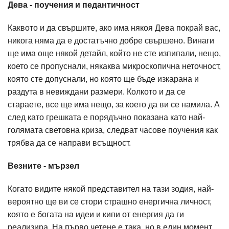
Дева - поучения и педантичност
Каквото и да свършите, ако има някоя Дева покрай вас,
никога няма да е достатъчно добре свършено. Винаги
ще има още някой детайл, който не сте изпипали, нещо,
което се пропуснали, някаква микроскопична неточност,
която сте допуснали, но която ще бъде изкарана и
раздута в невиждани размери. Колкото и да се
стараете, все ще има нещо, за което да ви се намила. А
след като грешката е порядъчно показана като най-
голямата световна криза, следват часове поучения как
трябва да се направи всъщност.
Везните - мързел
Когато видите някой представител на тази зодия, най-
вероятно ще ви се стори страшно енергична личност,
която е богата на идеи и кипи от енергия да ги
реализира. На първо четене е така, но в един момент