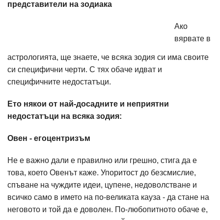
представители на зодиака
Ако
вярвате в
астрологията, ще знаете, че всяка зодия си има своите
си специфични черти. С тях обаче идват и
специфичните недостатъци.
Ето някои от най-досадните и неприятни
недостатъци на всяка зодия:
Овен - егоцентризъм
Не е важно дали е правилно или грешно, стига да е
това, което Овенът каже. Упоритост до безсмислие,
спъване на чуждите идеи, цупене, недоволстване и
всичко само в името на по-великата кауза - да стане на
неговото и той да е доволен. По-любопитното обаче е,