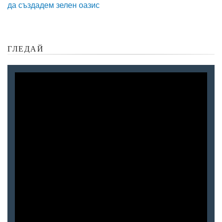
да създадем зелен оазис
ГЛЕДАЙ