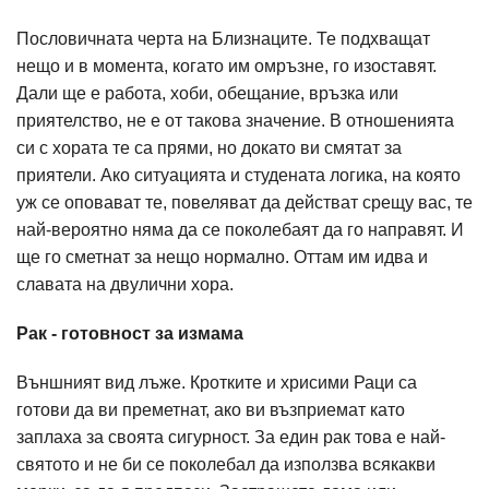
Пословичната черта на Близнаците. Те подхващат
нещо и в момента, когато им омръзне, го изоставят.
Дали ще е работа, хоби, обещание, връзка или
приятелство, не е от такова значение. В отношенията
си с хората те са прями, но докато ви смятат за
приятели. Ако ситуацията и студената логика, на която
уж се оповават те, повеляват да действат срещу вас, те
най-вероятно няма да се поколебаят да го направят. И
ще го сметнат за нещо нормално. Оттам им идва и
славата на двулични хора.
Рак - готовност за измама
Външният вид лъже. Кротките и хрисими Раци са
готови да ви преметнат, ако ви възприемат като
заплаха за своята сигурност. За един рак това е най-
святото и не би се поколебал да използва всякакви