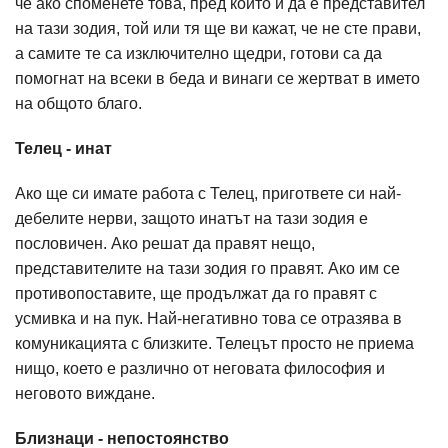
че ако споменете това, пред който и да е представител
на тази зодия, той или тя ще ви кажат, че не сте прави,
а самите те са изключително щедри, готови са да
помогнат на всеки в беда и винаги се жертват в името
на общото благо.
Телец - инат
Ако ще си имате работа с Телец, пригответе си най-
дебелите нерви, защото инатът на тази зодия е
пословичен. Ако решат да правят нещо,
представителите на тази зодия го правят. Ако им се
противопоставите, ще продължат да го правят с
усмивка и на пук. Най-негативно това се отразява в
комуникацията с близките. Телецът просто не приема
нищо, което е различно от неговата философия и
неговото виждане.
Близнаци - непостоянство