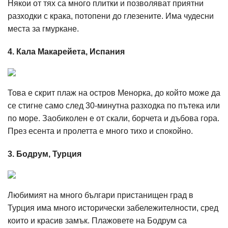
Някои от тях са много плитки и позволяват приятни
разходки с крака, потопени до глезените. Има чудесни
места за гмуркане.
4. Кала Макарейета, Испания
Това е скрит плаж на остров Менорка, до който може да
се стигне само след 30-минутна разходка по пътека или
по море. Заобиколен е от скали, борчета и дъбова гора.
През есента и пролетта е много тихо и спокойно.
3. Бодрум, Турция
Любимият на много българи пристанищен град в
Турция има много исторически забележителности, сред
които и красив замък. Плажовете на Бодрум са