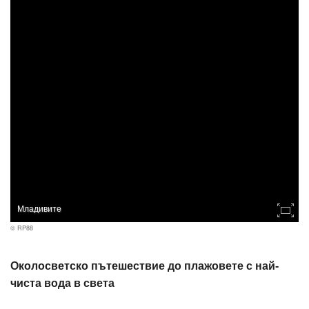
Младивите
© RP88
Околосветско пътешествие до плажовете с най-
чиста вода в света