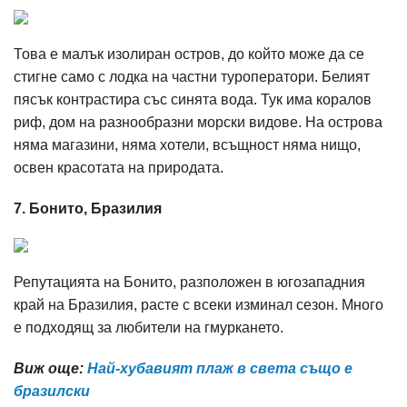
Това е малък изолиран остров, до който може да се
стигне само с лодка на частни туроператори. Белият
пясък контрастира със синята вода. Тук има коралов
риф, дом на разнообразни морски видове. На острова
няма магазини, няма хотели, всъщност няма нищо,
освен красотата на природата.
7. Бонито, Бразилия
Репутацията на Бонито, разположен в югозападния
край на Бразилия, расте с всеки изминал сезон. Много
е подходящ за любители на гмуркането.
Виж още:
Най-хубавият плаж в света също е
бразилски