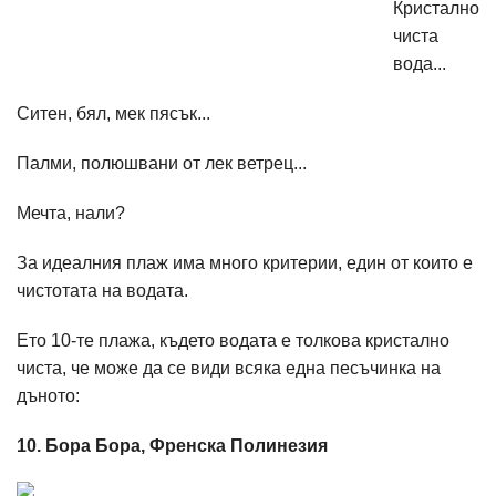
Кристално
чиста
вода...
Ситен, бял, мек пясък...
Палми, полюшвани от лек ветрец...
Мечта, нали?
За идеалния плаж има много критерии, един от които е
чистотата на водата.
Eто 10-те плажа, където водата е толкова кристално
чиста, че може да се види всяка една песъчинка на
дъното:
10. Бора Бора, Френска Полинезия