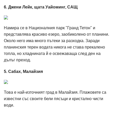
6. Джени Лейк, щата Уайоминг, САЩ
Намира се в Националния парк "Гранд Тетон" и
представлява красиво езеро, заобиколено от планини.
Около него има много пътеки за разходка. Заради
планинския терен водата никога не става прекалено
топла, но хладнината й е освежаваща след ден на
дълъг преход.
5. Сабах, Малайзия
Това е най-източният град в Малайзия. Плажовете са
известни със своите бели пясъци и кристално чисти
води.