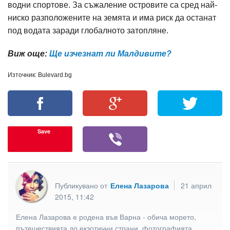
водни спортове. За съжаление островите са сред най-
ниско разположените на земята и има риск да останат
под водата заради глобалното затопляне.
Виж още:
Ще изчезнат ли Малдивите?
Източник: Bulevard.bg
Save
Публикувано от
Елена Лазарова
21 април
2015, 11:42
Елена Лазарова е родена във Варна - обича морето,
пътешествията до екзотични страни, фотографията,