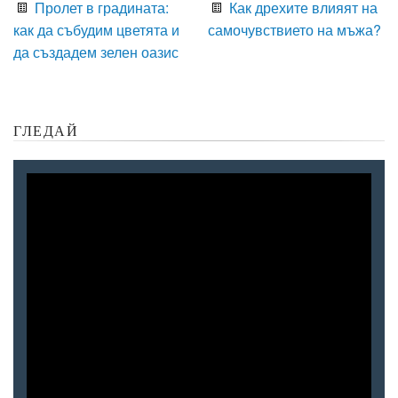
Пролет в градината:
Как дрехите влияят на
как да събудим цветята и
самочувствието на мъжа?
да създадем зелен оазис
ГЛЕДАЙ