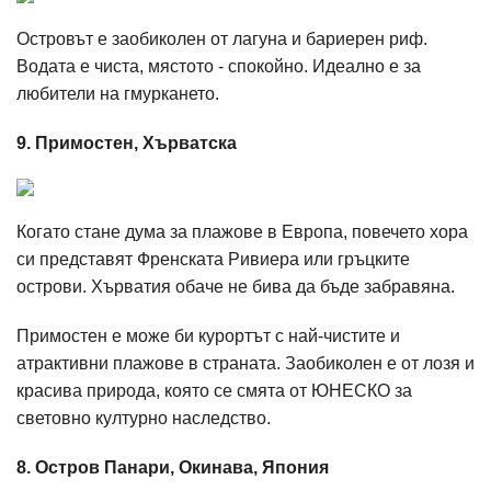
Островът е заобиколен от лагуна и бариерен риф.
Водата е чиста, мястото - спокойно. Идеално е за
любители на гмуркането.
9. Примостен, Хърватска
Когато стане дума за плажове в Европа, повечето хора
си представят Френската Ривиера или гръцките
острови. Хърватия обаче не бива да бъде забравяна.
Примостен е може би курортът с най-чистите и
атрактивни плажове в страната. Заобиколен е от лозя и
красива природа, която се смята от ЮНЕСКО за
световно културно наследство.
8. Остров Панари, Окинава, Япония