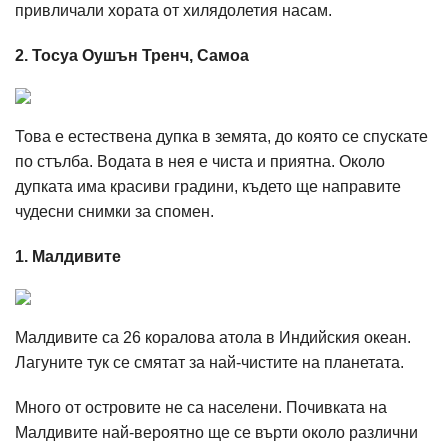
привличали хората от хилядолетия насам.
2. Тосуа Оушън Тренч, Самоа
Това е естествена дупка в земята, до която се спускате
по стълба. Водата в нея е чиста и приятна. Около
дупката има красиви градини, където ще направите
чудесни снимки за спомен.
1. Малдивите
Малдивите са 26 коралова атола в Индийския океан.
Лагуните тук се смятат за най-чистите на планетата.
Много от островите не са населени. Почивката на
Малдивите най-вероятно ще се върти около различни