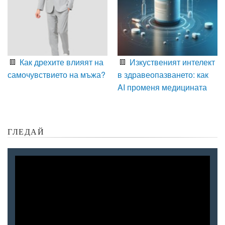
Как дрехите влияят на
Изкуственият интелект
самочувствието на мъжа?
в здравеопазването: как
AI променя медицината
ГЛЕДАЙ