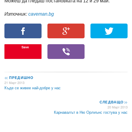
Можеш да гледаш постановката на 12 и 29 май.
Източник:
caveman.bg
Save
<<
ПРЕДИШНО
21 Март 2013
Къде се живее най-добре у нас
СЛЕДВАЩО
>>
20 Март 2013
Карнавалът в Ню Орлиънс гостува у нас