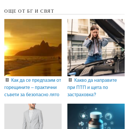
ОЩЕ ОТ БГ И СВЯТ
Как да се предпазим от
Какво да направите
горещините – практични
при ПТП и щета по
съвети за безопасно лято
застраховка?