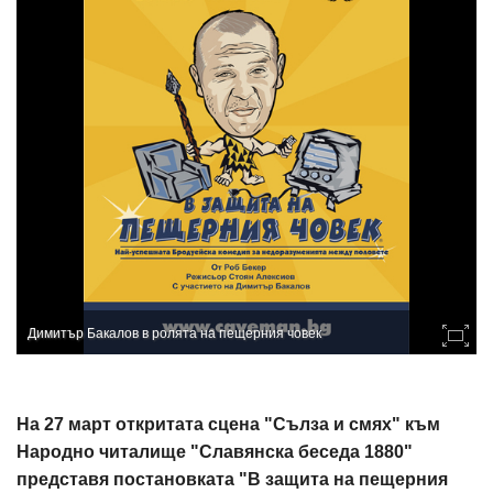
Димитър Бакалов в ролята на пещерния човек
На 27 март откритата сцена "Сълза и смях" към
Народно читалище "Славянска беседа 1880"
представя постановката "В защита на пещерния