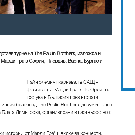
тавя турне на The Paulin Brothers, изложба и
Марди Гра в София, Пловдив, Варна, Бургас и
Най-големият карнавал в САЩ -
фестивалът Марди Гра в Ню Орлиънс,
гостува в България през втората
тичния брасбенд The Paulin Brothers, документален
Блага Димитрова, организирани в партньорство с
ски истории от Марди Гра" и включва концерти,