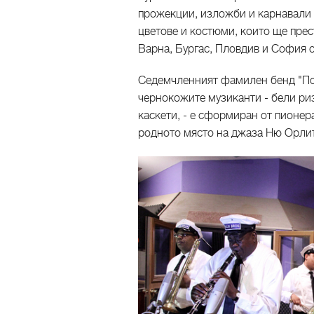
прожекции, изложби и карнавали 
цветове и костюми, които ще пре
Варна, Бургас, Пловдив и София о
Седемчленният фамилен бенд "По
чернокожите музиканти - бели риз
каскети, - е сформиран от пионера
родното място на джаза Ню Орли