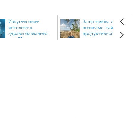
Изкуственият
Защо трябва да си
интелект в
почиваме: тайната на
здравеопазването:
продуктивността,
как AI променя
здравето и добрия
медицината
живот.