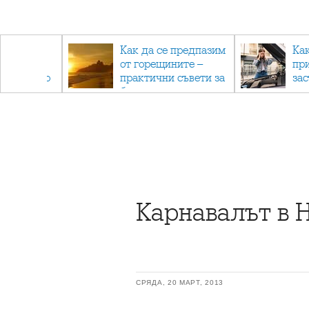
рез
Как да се предпазим
Ка
 - с
от горещините –
пр
ри отново
практични съвети за
за
та
безопасно лято
Карнавалът в 
СРЯДА, 20 МАРТ, 2013