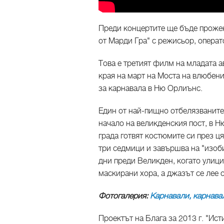
Преди концертите ще бъде проже
от Марди Гра" с режисьор, операт
Това е третият филм на младата а
края на март на Моста на влюбен
за карнавала в Ню Орлиънс.
Един от най-пищно отбелязваните 
начало на великденския пост, в Н
града готвят костюмите си през ц
три седмици и завършва на "изоби
дни преди Великден, когато улици
маскирани хора, а джазът се лее о
Фотогалерия:
Карнавали, карнава
Проектът на Блага за 2013 г. "Ист