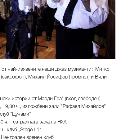
ко от най-изявените наши джаз музиканти: Митко
 (саксофон), Михаил Йосифов (тромпет) и Вили
ински истории от Марди Гра" (вход свободен):
а, 19,30 ч., изложбени зали "Рафаел Михайлов"
, клуб "Цунами"
30 ч., театралната зала на НХК
 ч., клуб „Stage 51“
., Централен военен клуб.