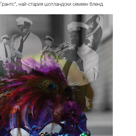
"Грантс", най-стария шотландски семеен бленд.