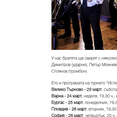
У нас братята ще свирят с някол
Димитров (ударни), Петър Момчев
Стоянов (тромбон).
Ето и програмата на турнето "Ист
Велико Търново - 23 март
, събот
Варна - 24 март
, неделя, 19,30 ч.
Бургас - 25 март
, понеделник, 19,
Пловдив - 26 март
, вторник, 19,30
София - 28 март
, четвъртък, 20 ч