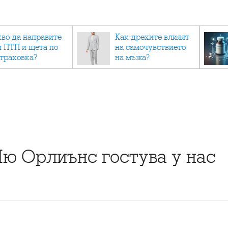
кво да направите
Как дрехите влияят
и ПТП и щета по
на самочувствието
страховка?
на мъжа?
Ню Орлиънс гостува у нас