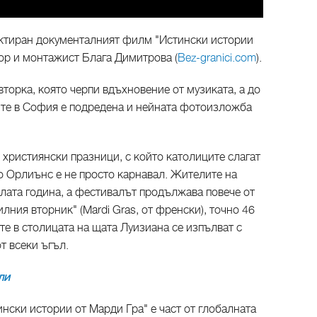
ктиран документалният филм "Истински истории
ор и монтажист Блага Димитрова (
Bez-granici.com
).
вторка, която черпи вдъхновение от музиката, а до
ите в София е подредена и нейната фотоизложба
християнски празници, с който католиците слагат
ю Орлиънс е не просто карнавал. Жителите на
ялата година, а фестивалът продължава повече от
лния вторник" (Mardi Gras, oт френски), точно 46
те в столицата на щата Луизиана се изпълват с
т всеки ъгъл.
ли
ински истории от Марди Гра" е част от глобалната