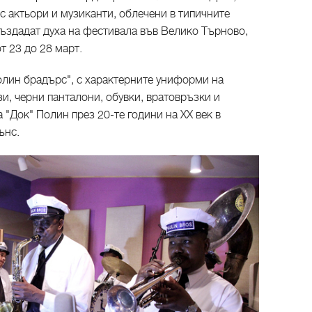
с актьори и музиканти, облечени в типичните
създадат духа на фестивала във Велико Търново,
т 23 до 28 март.
лин брадърс", с характерните униформи на
и, черни панталони, обувки, вратовръзки и
 "Док" Полин през 20-те години на ХХ век в
ънс.