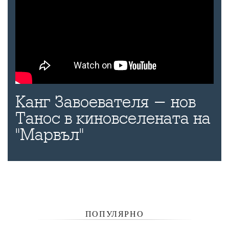
Канг Завоевателя - нов
Танос в киновселената на
"Марвъл"
ПОПУЛЯРНО