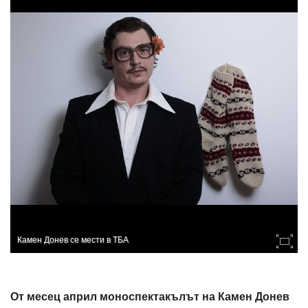
Камен Донев се мести в ТБА
От месец април моноспектакълът на Камен Донев