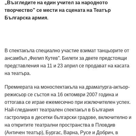
„Възгледите на един учител за народното
творчество” се мести на сцената на Театър
Българска армия.
В спектакъла специално участие взимат танцьорите от
ансамбъл „Филип Кутев”. Билети за двете предстоящи
представления на 11 и 23 април се продават на касата
на театъра.
Премиерата на моноспектакъла на драматурга-актьор-
режисьор се състоя на 16 октомври 2007 година и
оттогава се играе ежемесечно при изключителен успех.
Най-гледаният театрален спектакъл в България
гастролира в десетки български градове, включително и
на откритите театрални пространства в Пловдив
(Античен театър), Бургас, Варна, Русе и Добрич, в