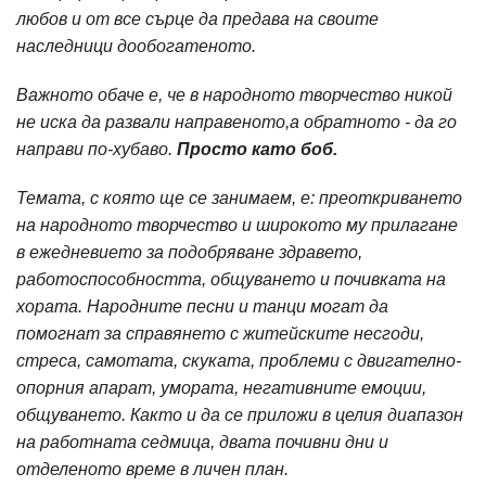
любов и от все сърце да предава на своите
наследници дообогатеното.
Важното обаче е, че в народното творчество никой
не иска да развали направеното,а обратното - да го
направи по-хубаво.
Просто като боб.
Темата, с която ще се занимаем, е: преоткриването
на народното творчество и широкото му прилагане
в ежедневието за подобряване здравето,
работоспособността, общуването и почивката на
хората. Народните песни и танци могат да
помогнат за справянето с житейските несгоди,
стреса, самотата, скуката, проблеми с двигателно-
опорния апарат, умората, негативните емоции,
общуването. Както и да се приложи в целия диапазон
на работната седмица, двата почивни дни и
отделеното време в личен план.