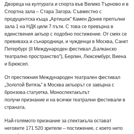
Двореца на културата и спорта във Велико Търново и в
Спортна зала – Стара Загора. Съвместно с
продуцентска къща „Артишок” Камен Донев препълни
зала 1 на НДК цели 7 пъти. С това се превърна в
единствения актьор с подобно постижение. От смях се
превиваха и сънародници, и чужденци в Москва, Санкт
Петербург (II Mеждународен фестивал „Балканско
театрално пространство”), Берлин, Люксембург, Виена
и Брюксел.
От престижния Международен театрален фестивал
„Золотой Витязь” в Москва актьорът се завърна с
бронзова статуетка. Моноспектакълът
получи признание и на всички театрални фестивали в
страната.
Най-голямото признание за спектакъла остават
неговите 171 520 зрители – постижение, с което нито