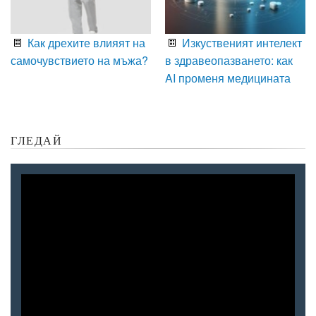
Как дрехите влияят на
Изкуственият интелект
самочувствието на мъжа?
в здравеопазването: как
AI променя медицината
ГЛЕДАЙ