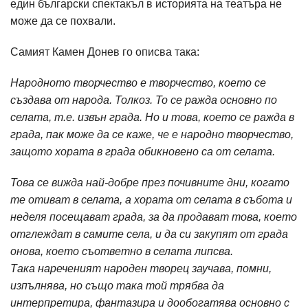
един български спектакъл в историята на театъра не
може да се похвали.
Самият Камен Донев го описва така:
Народното творчество е творчество, което се
създава от народа. Толкоз. То се ражда основно по
селата, т.е. извън града. Но и това, което се ражда в
града, пак може да се каже, че е народно творчество,
защото хората в града обикновено са от селата.
Това се вижда най-добре през почивните дни, когато
те отиват в селата, а хората от селата в събота и
неделя посещават града, за да продават това, което
отглеждат в самите села, и да си закупят от града
онова, което съответно в селата липсва.
Така нареченият народен творец заучава, помни,
изпълнява, но също така той трябва да
интерпретира, фантазира и дообогатява основно с