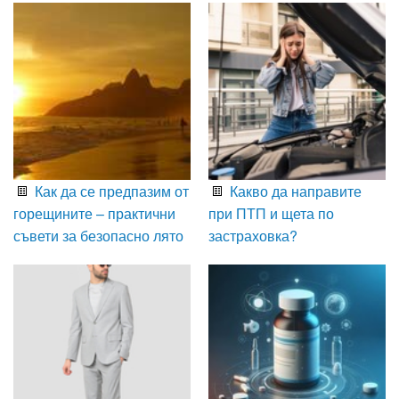
Как да се предпазим от
Какво да направите
горещините – практични
при ПТП и щета по
съвети за безопасно лято
застраховка?