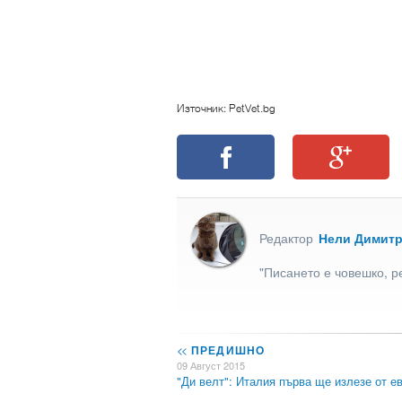
Източник: PetVet.bg
Редактор
Нели Димит
"Писането е човешко, р
<<
ПРЕДИШНО
09 Август 2015
"Ди велт": Италия първа ще излезе от 