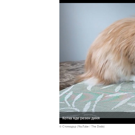
Котка яде резен диня
© Стопкадър (YouTube / The Dodo)