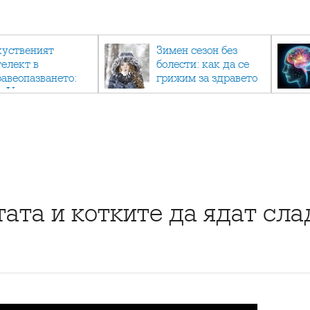
куственият
Зимен сезон без
телект в
болести: как да се
равеопазването:
грижим за здравето
к AI променя
си в студените
дицината
месеци?
ата и котките да ядат сла