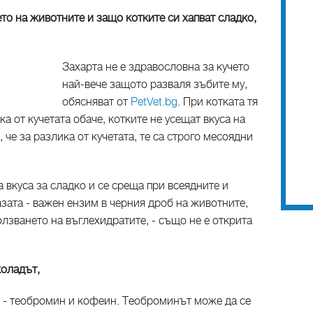
ето на животните и защо котките си хапват сладко,
Захарта не е здравословна за кучето
най-вече защото разваля зъбите му,
обясняват от
PetVet.bg
. При котката тя
а от кучетата обаче, котките не усещат вкуса на
 че за разлика от кучетата, те са строго месоядни
а вкуса за сладко и се среща при всеядните и
зата - важен ензим в черния дроб на животните,
лзването на въглехидратите, - също не е открита
коладът,
и - теобромин и кофеин. Теоброминът може да се