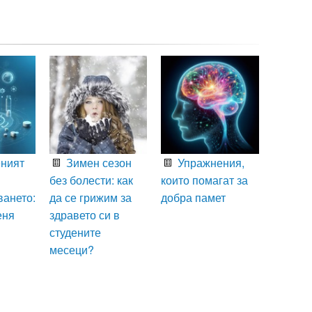
ният
Зимен сезон
Упражнения,
без болести: как
които помагат за
ването:
да се грижим за
добра памет
еня
здравето си в
студените
месеци?