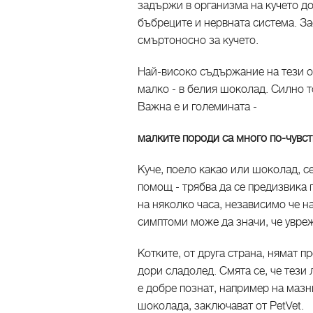
задържи в организма на кучето до
бъбреците и нервната система. За
смъртоносно за кучето.
Най-високо съдържание на тези от
малко - в белия шоколад. Силно т
Важна е и големината -
малките породи са много по-чувс
Куче, поело какао или шоколад, 
помощ - трябва да се предизвика 
на няколко часа, независимо че н
симптоми може да значи, че увреж
Котките, от друга страна, нямат п
дори сладолед. Смята се, че тези 
е добре познат, например на мазн
шоколада, заключават от PetVet.