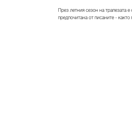
През летния сезон на трапезата е
предпочитана от писаните - както 