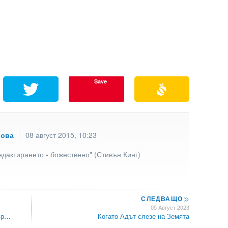
Save
рова
08 август 2015, 10:23
едактирането - божествено" (Стивън Кинг)
СЛЕДВАЩО
>>
05 Август 2023
евр…
Когато Адът слезе на Земята