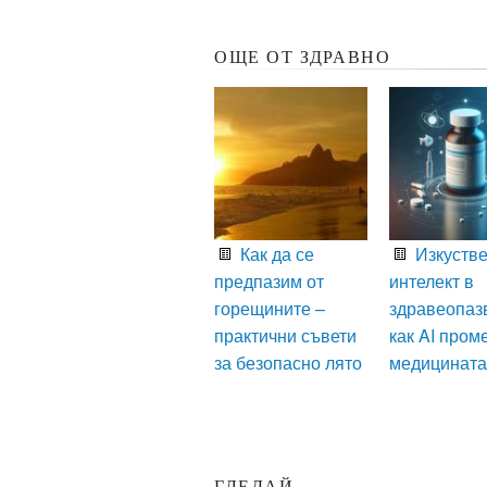
ОЩЕ ОТ ЗДРАВНО
Как да се
Изкустве
предпазим от
интелект в
горещините –
здравеопаз
практични съвети
как AI пром
за безопасно лято
медицината
ГЛЕДАЙ