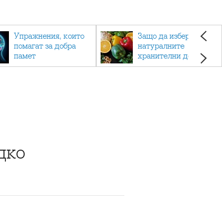
Упражнения, които
Защо да изберете
помагат за добра
натуралните
памет
хранителни добавки
пред синтетичните?
дко