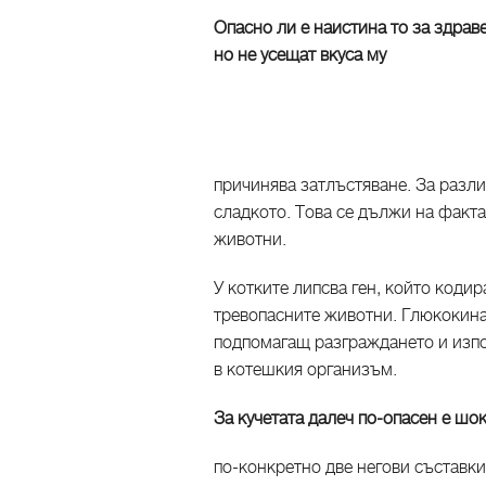
Опасно ли е наистина то за здрав
но не усещат вкуса му
причинява затлъстяване. За разлик
сладкото. Това се дължи на факта,
животни.
У котките липсва ген, който кодир
тревопасните животни. Глюкокина
подпомагащ разграждането и изпо
в котешкия организъм.
За кучетата далеч по-опасен е шо
по-конкретно две негови съставк