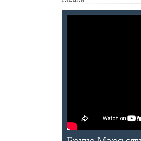
Бруно Марс отн