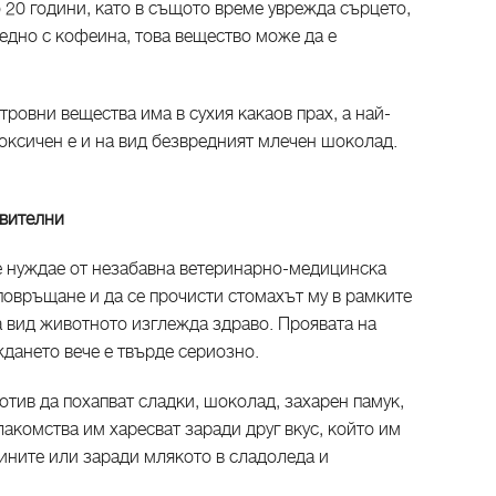
 20 години, като в същото време уврежда сърцето,
едно с кофеина, това вещество може да е
ровни вещества има в сухия какаов прах, а най-
оксичен е и на вид безвредният млечен шоколад.
твителни
се нуждае от незабавна ветеринарно-медицинска
повръщане и да се прочисти стомахът му в рамките
а вид животното изглежда здраво. Проявата на
дането вече е твърде сериозно.
ротив да похапват сладки, шоколад, захарен памук,
лакомства им харесват заради друг вкус, който им
ините или заради млякото в сладоледа и