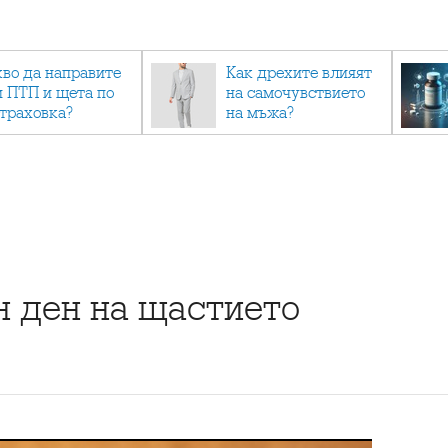
кво да направите
Как дрехите влияят
и ПТП и щета по
на самочувствието
страховка?
на мъжа?
 ден на щастието