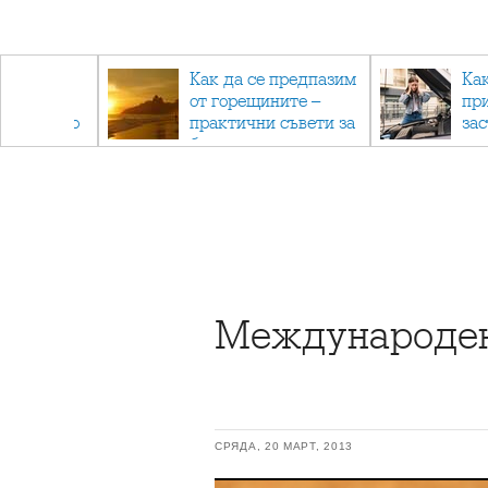
рез
Как да се предпазим
Ка
 - с
от горещините –
пр
ри отново
практични съвети за
за
та
безопасно лято
Международен
СРЯДА, 20 МАРТ, 2013