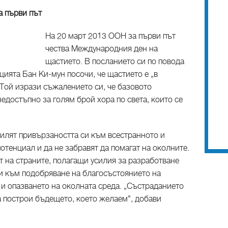
а първи път
На 20 март 2013 ООН за първи път
чества Международния ден на
щастието. В посланието си по повода
цията Бан Ки-мун посочи, че щастието е „в
Той изрази съжалението си, че базовото
едостъпно за голям брой хора по света, които се
силят привързаността си към всестранното и
отенциал и да не забравят да помагат на околните.
т на страните, полагащи усилия за разработване
и към подобряване на благосъстоянието на
 и опазването на околната среда. „Състраданието
а построи бъдещето, което желаем", добави