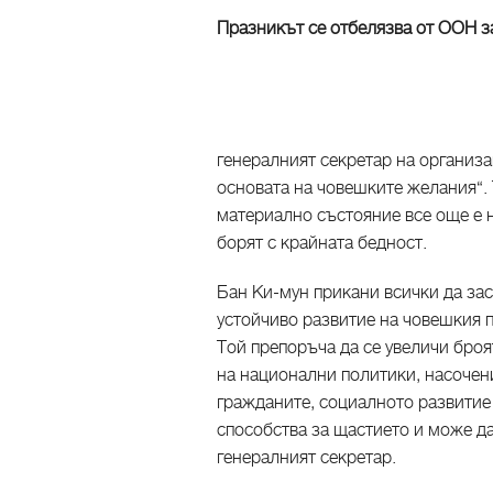
Празникът се отбелязва от ООН з
генералният секретар на организа
основата на човешките желания“. 
материално състояние все още е н
борят с крайната бедност.
Бан Ки-мун прикани всички да за
устойчиво развитие на човешкия п
Той препоръча да се увеличи броя
на национални политики, насочен
гражданите, социалното развитие
способства за щастието и може д
генералният секретар.