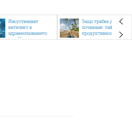
Изкуственият
Защо трябва да си
интелект в
почиваме: тайната на
здравеопазването:
продуктивността,
как AI променя
здравето и добрия
медицината
живот.