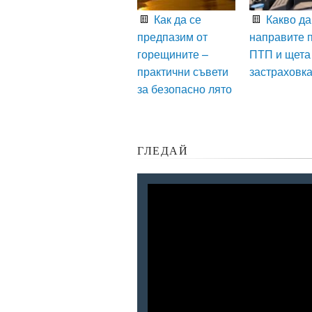
Как да се
Какво да
предпазим от
направите 
горещините –
ПТП и щета
практични съвети
застраховк
за безопасно лято
ГЛЕДАЙ