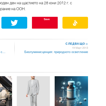
ден ден на щастието на 28 юни 2012 г. с
брание на ООН.
Save
СЛЕДВАЩО
>>
19 Март 2013
а с…
Биолуминисценция: природното осветление