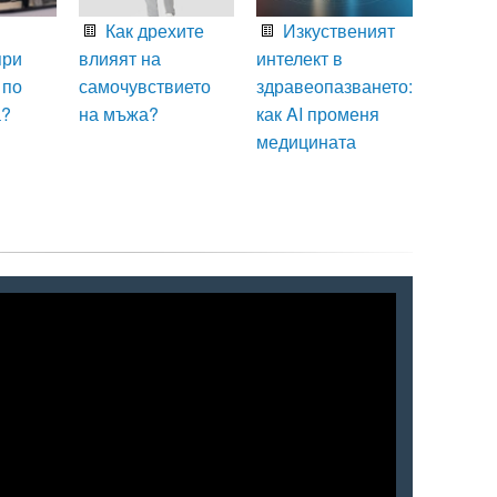
Как дрехите
Изкуственият
при
влияят на
интелект в
 по
самочувствието
здравеопазването:
а?
на мъжа?
как AI променя
медицината