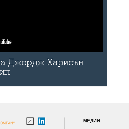
 на Джордж Харисън
лип
МЕДИИ