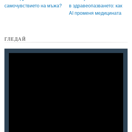
самочувствието на мъжа?
в здравеопазването: как
AI променя медицината
ГЛЕДАЙ