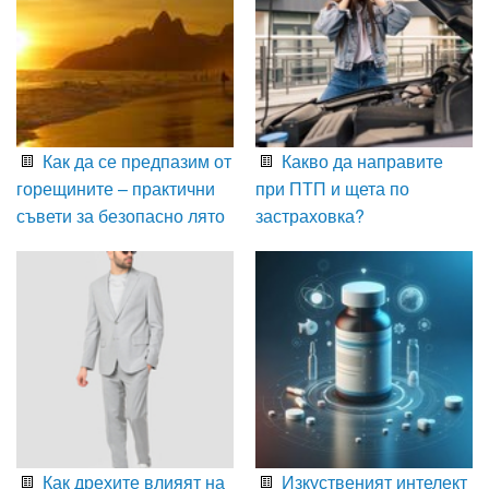
Как да се предпазим от
Какво да направите
горещините – практични
при ПТП и щета по
съвети за безопасно лято
застраховка?
Как дрехите влияят на
Изкуственият интелект