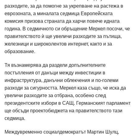
разходите, за да помогне за укрепване на растежа в
еврозоната, а миналата седмица Европейската
комисия призова страната да харчи повече идната
година. В седмичното си обръщение Меркел посочи, че
правителството ѝ ще увеличи разходите за пътища,
железници и широколентов интернет, както и за
образование.
Тя възнамерява да раздели допълнителните
постъпления от данъци между инвестиции в
инфраструктура, данъчни облекчения и по-големи
разходи за сигурността. Меркел каза също, че иска да
увеличи разходите за отбрана, особено след
президентските избори в САЩ. Германският парламент
ще обсъди проектобюджета на правителството тази
седмица.
Междувременно социалдемократът Мартин Шулц,