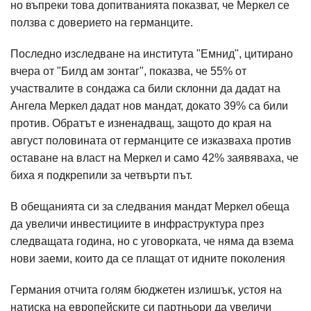
но въпреки това допитванията показват, че Меркел се
ползва с доверието на германците.
Последно изследване на института "Емнид", цитирано
вчера от "Билд ам зонтаг", показва, че 55% от
участвалите в сондажа са били склонни да дадат на
Ангела Меркел дадат нов мандат, докато 39% са били
против. Обратът е изненадващ, защото до края на
август половината от германците се изказваха против
оставане на власт на Меркел и само 42% заявяваха, че
биха я подкрепили за четвърти път.
В обещанията си за следвания мандат Меркел обеща
да увеличи инвестициите в инфраструктура през
следващата година, но с уговорката, че няма да взема
нови заеми, които да се плащат от идните поколения
Германия отчита голям бюджетен излишък, устоя на
натиска на европейските си партньори да увеличи