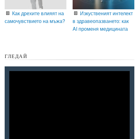
Как дрехите влияят на
Изкуственият интелект
самочувствието на мъжа?
в здравеопазването: как
AI променя медицината
ГЛЕДАЙ