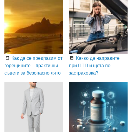
Как да се предпазим от
Какво да направите
горещините – практични
при ПТП и щета по
съвети за безопасно лято
застраховка?