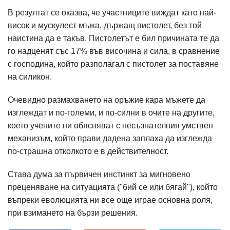
В резултат се оказва, че участниците виждат като най-
висок и мускулест мъжа, държащ пистолет, без той
наистина да е такъв. Пистолетът е бил причината те да
го надценят със 17% във височина и сила, в сравнение
с господина, който разполагал с пистолет за поставяне
на силикон.
Очевидно размахването на оръжие кара мъжете да
изглеждат и по-големи, и по-силни в очите на другите,
което учените ни обясняват с несъзнателния умствен
механизъм, който прави дадена заплаха да изглежда
по-страшна отколкото е в действителност.
Става дума за първичен инстинкт за мигновено
преценяване на ситуацията ("бий се или бягай"), който
въпреки еволюцията ни все още играе основна роля,
при взимането на бързи решения.