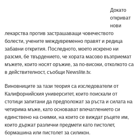
Докато
откриват
нови
лекарства против застрашаващи човечеството
болести, учените междувременно правят и редица
забавни открития. Последното, моето искрено ни
разсмя, бе твърдението, че хората масово възприемат
мъжете, които носят оръжие, за по-високи, отколкото са
в действителност, съобщи Newslite.tv.
Виновниците за тази теория са изследователи от
Калифорнийския университет, които поискали от
стотици запитани да предположат за ръста и силата на
четирима мъже, като основават впечатлението си
единствено на снимки, на които се виждат ръцете им,
които държат различни предмети като пистолет,
бормашина или пистолет за силикон.