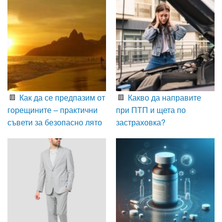
Как да се предпазим от
Какво да направите
горещините – практични
при ПТП и щета по
съвети за безопасно лято
застраховка?