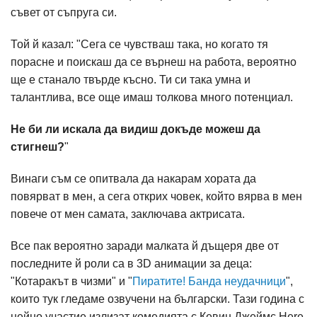
съвет от съпруга си.
Той й казал: "Сега се чувстваш така, но когато тя
порасне и поискаш да се върнеш на работа, вероятно
ще е станало твърде късно. Ти си така умна и
талантлива, все още имаш толкова много потенциал.
Не би ли искала да видиш докъде можеш да
стигнеш?
"
Винаги съм се опитвала да накарам хората да
повярват в мен, а сега открих човек, който вярва в мен
повече от мен самата, заключава актрисата.
Все пак вероятно заради малката й дъщеря две от
последните й роли са в 3D анимации за деца:
"Котаракът в чизми" и "
Пиратите! Банда неудачници
",
които тук гледаме озвучени на български. Тази година с
нейно участие излизат комедията с Кевин Джеймс Here