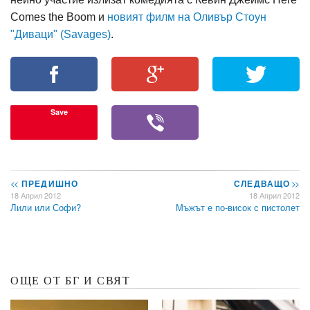
Comes the Boom и
новият филм на Оливър Стоун
"Диваци" (Savages)
.
Save
<<
ПРЕДИШНО
СЛЕДВАЩО
>>
18 Април 2012
18 Април 2012
Лили или Софи?
Мъжът е по-висок с пистолет
ОЩЕ ОТ БГ И СВЯТ