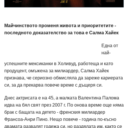
Майчинството променя живота и приоритетите -
последното доказателство за това е Салма Хайек
Една от
най-
успешните мексиканки в Холивуд, работеща и като
продуцент, омъжена за милиардер, Салма Хайек
признава, че сериозно обмисляла да зареже кариерата
си, за да прекарва повече време с дъщеря си.
Днес актрисата е на 45, а малката Валентина Палома
идва на бял свят през 2007 г. По онова време още няма
брак с бащата на детето - френския милиардер
Франсоа-Анри Пино. Нещо повече - година по-късно
двамата развалят годежа си, но раздялата им, както се