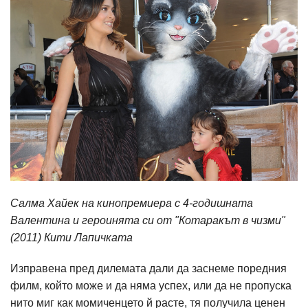
Салма Хайек на кинопремиера с 4-годишната
Валентина и героинята си от "Котаракът в чизми"
(2011) Кити Лапичката
Изправена пред дилемата дали да заснеме поредния
филм, който може и да няма успех, или да не пропуска
нито миг как момиченцето й расте, тя получила ценен