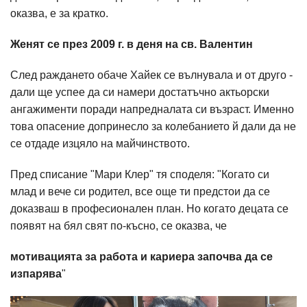
оказва, е за кратко.
Женят се през 2009 г. в деня на св. Валентин
След раждането обаче Хайек се вълнувала и от друго -
дали ще успее да си намери достатъчно актьорски
ангажименти поради напредналата си възраст. Именно
това опасение допринесло за колебанието й дали да не
се отдаде изцяло на майчинството.
Пред списание "Мари Клер" тя споделя: "Когато си
млад и вече си родител, все още ти предстои да се
доказваш в професионален план. Но когато децата се
появят на бял свят по-късно, се оказва, че
мотивацията за работа и кариера започва да се
изпарява
"