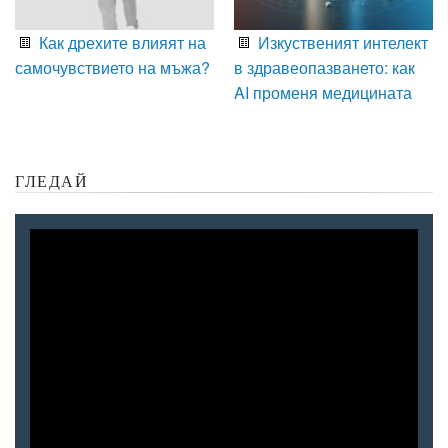
Как дрехите влияят на
Изкуственият интелект
самочувствието на мъжа?
в здравеопазването: как
AI променя медицината
ГЛЕДАЙ