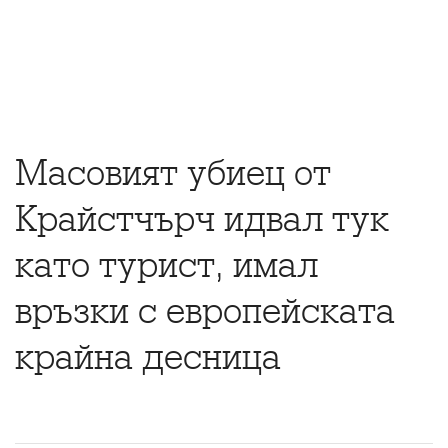
Масовият убиец от
Крайстчърч идвал тук
като турист, имал
връзки с европейската
крайна десница