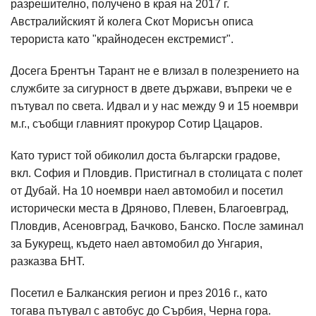
разрешително, получено в края на 2017 г.
Австралийският й колега Скот Морисън описа
терориста като "крайнодесен екстремист".
Досега Брентън Тарант не е влизал в полезрението на
службите за сигурност в двете държави, въпреки че е
пътувал по света. Идвал и у нас между 9 и 15 ноември
м.г., съобщи главният прокурор Сотир Цацаров.
Като турист той обиколил доста български градове,
вкл. София и Пловдив. Пристигнал в столицата с полет
от Дубай. На 10 ноември наел автомобил и посетил
исторически места в Дряново, Плевен, Благоевград,
Пловдив, Асеновград, Бачково, Банско. После заминал
за Букурещ, където наел автомобил до Унгария,
разказва БНТ.
Посетил е Балканския регион и през 2016 г., като
тогава пътувал с автобус до Сърбия, Черна гора.