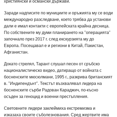
християнски и османски държави.
Заради надписите по мунициите и оръжията му се води
международно разследване, което трябва да установи
дали е имал контакти с европейската крайна десница.
По собствените му думи планирането на "операцията"
започнало през 2017 г. след екскурзията му до
Европа. Посещавал е и региони в Китай, Пакистан,
Афганистан.
Докато стрелял, Тарант слушал песен от сръбско
националистическо видео, датиращо от войната с
босненските мюсюлмани, 1995 г., разкрива британският
в. "Индипендънт". Текстът възхвалявал лидера на
босненските сърби Радован Караджич, по-късно
осъден за геноцид и военни престъпления.
Световните лидери заклеймиха екстремизма и
изказаха своите съболезнования. Сред жертвите има