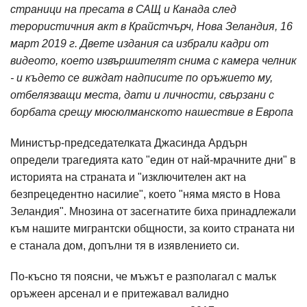
страници на пресата в САЩ и Канада след
терористичния акт в Крайстчърч, Нова Зеландия, 16
март 2019 г. Двете издания са избрали кадри от
видеото, което извършителят снима с камера челник
- и където се виждат надписите по оръжието му,
отбелязващи места, дати и личности, свързани с
борбата срещу мюсюлманското нашествие в Европа
Министър-председателката Джасинда Ардърн
определи трагедията като "един от най-мрачните дни" в
историята на страната и "изключителен акт на
безпрецедентно насилие", което "няма място в Нова
Зеландия". Мнозина от засегнатите биха принадлежали
към нашите мигрантски общности, за които страната ни
е станала дом, допълни тя в изявлението си.
По-късно тя поясни, че мъжът е разполагал с малък
оръжеен арсенал и е притежавал валидно