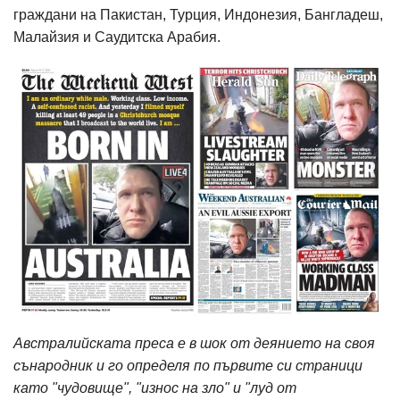
граждани на Пакистан, Турция, Индонезия, Бангладеш,
Малайзия и Саудитска Арабия.
Австралийската преса е в шок от деянието на своя
сънародник и го определя по първите си страници
като "чудовище", "износ на зло" и "луд от