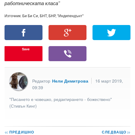
работническата класа"
Източник: Би Би Си, БНТ, БНР, "Индипендънт"
Save
Редактор
Нели Димитрова
16 март 2019,
09:39
"Писането е човешко, редактирането - божествено"
(Стивън Кинг)
<<
ПРЕДИШНО
СЛЕДВАЩО
>>