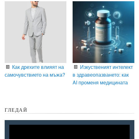
Как дрехите влияят на
Изкуственият интелект
самочувствието на мъжа?
в здравеопазването: как
AI променя медицината
ГЛЕДАЙ