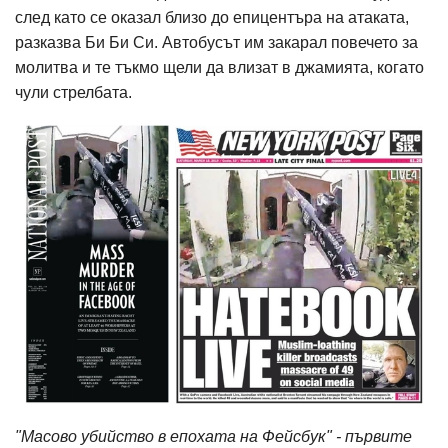
след като се оказал близо до епицентъра на атаката,
разказва Би Би Си. Автобусът им закарал повечето за
молитва и те тъкмо щели да влизат в джамията, когато
чули стрелбата.
"Масово убийство в епохата на Фейсбук" - първите