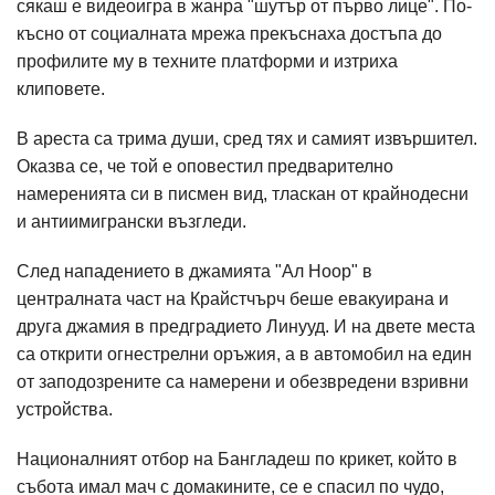
сякаш е видеоигра в жанра "шутър от първо лице". По-
късно от социалната мрежа прекъснаха достъпа до
профилите му в техните платформи и изтриха
клиповете.
В ареста са трима души, сред тях и самият извършител.
Оказва се, че той е оповестил предварително
намеренията си в писмен вид, тласкан от крайнодесни
и антиимигрански възгледи.
След нападението в джамията "Ал Ноор" в
централната част на Крайстчърч беше евакуирана и
друга джамия в предградието Линууд. И на двете места
са открити огнестрелни оръжия, а в автомобил на един
от заподозрените са намерени и обезвредени взривни
устройства.
Националният отбор на Бангладеш по крикет, който в
събота имал мач с домакините, се е спасил по чудо,