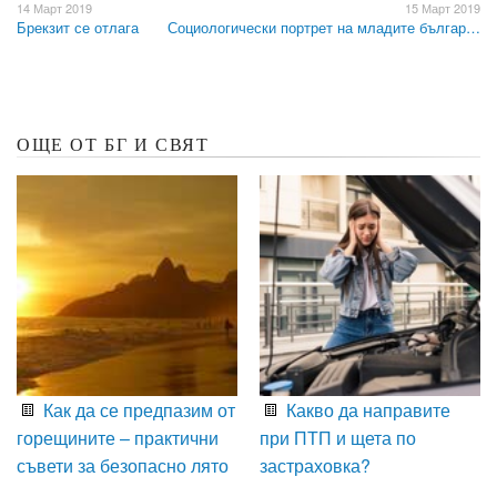
14 Март 2019
15 Март 2019
Брекзит се отлага
Социологически портрет на младите българ…
ОЩЕ ОТ БГ И СВЯТ
Как да се предпазим от
Какво да направите
горещините – практични
при ПТП и щета по
съвети за безопасно лято
застраховка?