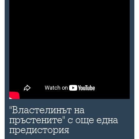
"Властелинът на
пръстените" с още една
предистория