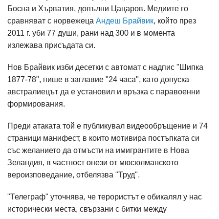
Босна и Хърватия, допълни Цацаров. Медиите го
сравняват с норвежеца
Андеш Брайвик
, който през
2011 г. уби 77 души, рани над 300 и в момента
излежава присъдата си.
Нов Брайвик изби десетки с автомат с надпис "Шипка
1877-78", пише в заглавие "24 часа", като допуска
австралиецът да е установил и връзка с паравоенни
формирования.
Преди атаката той е публикувал видеообръщение и 74
страници манифест, в които мотивира постъпката си
със желанието да отмъсти на имигрантите в Нова
Зеландия, в частност онези от мюсюлманското
вероизповедание, отбелязва "Труд".
"Телеграф" уточнява, че терористът е обикалял у нас
исторически места, свързани с битки между