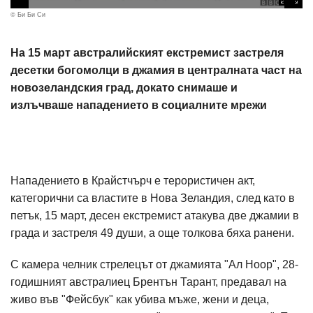
© Би Би Си
На 15 март австралийският екстремист застреля
десетки богомолци в джамия в централната част на
новозеландския град, докато снимаше и
излъчваше нападението в социалните мрежи
Нападението в Крайстчърч е терористичен акт,
категорични са властите в Нова Зеландия, след като в
петък, 15 март, десен екстремист атакува две джамии в
града и застреля 49 души, а още толкова бяха ранени.
С камера челник стрелецът от джамията "Ал Ноор", 28-
годишният австралиец Брентън Тарант, предавал на
живо във "Фейсбук" как убива мъже, жени и деца,