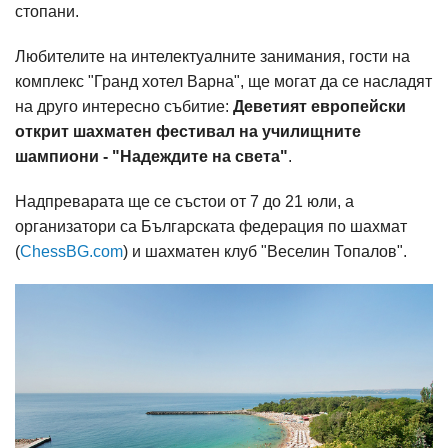
стопани.
Любителите на интелектуалните занимания, гости на
комплекс "Гранд хотел Варна", ще могат да се насладят
на друго интересно събитие:
Деветият европейски
открит шахматен фестивал на училищните
шампиони - "Надеждите на света"
.
Надпреварата ще се състои от 7 до 21 юли, а
организатори са Българската федерация по шахмат
(
ChessBG.com
) и шахматен клуб "Веселин Топалов".