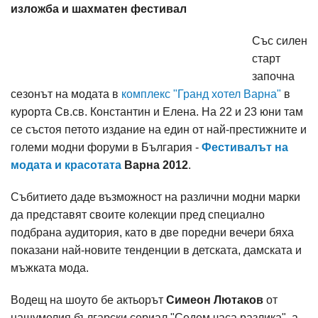
изложба и шахматен фестивал
Със силен
старт
започна
сезонът на модата в
комплекс "Гранд хотел Варна"
в
курорта Св.св. Константин и Елена. На 22 и 23 юни там
се състоя петото издание на един от най-престижните и
големи модни форуми в България -
Фестивалът на
модата и красотата
Варна 2012
.
Събитието даде възможност на различни модни марки
да представят своите колекции пред специално
подбрана аудитория, като в две поредни вечери бяха
показани най-новите тенденции в детската, дамската и
мъжката мода.
Водещ на шоуто бе актьорът
Симеон Лютаков
от
нашумелия български сериал "Седем часа разлика", а