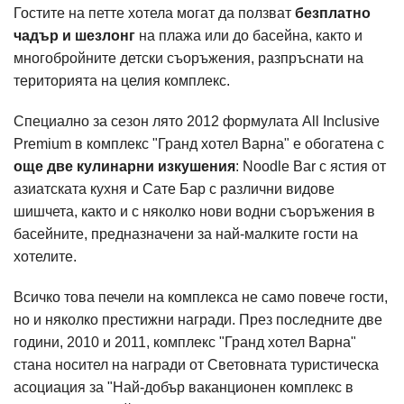
Гостите на петте хотела могат да ползват
безплатно
чадър и шезлонг
на плажа или до басейна, както и
многобройните детски съоръжения, разпръснати на
територията на целия комплекс.
Специално за сезон лято 2012 формулата All Inclusive
Premium в комплекс "Гранд хотел Варна" е обогатена с
още две кулинарни изкушения
: Noodle Bar с ястия от
азиатската кухня и Сате Бар с различни видове
шишчета, както и с няколко нови водни съоръжения в
басейните, предназначени за най-малките гости на
хотелите.
Всичко това печели на комплекса не само повече гости,
но и няколко престижни награди. През последните две
години, 2010 и 2011, комплекс "Гранд хотел Варна"
стана носител на награди от Световната туристическа
асоциация за "Най-добър ваканционен комплекс в