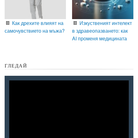
Как дрехите влияят на
Изкуственият интелект
самочувствието на мъжа?
в здравеопазването: как
AI променя медицината
ГЛЕДАЙ