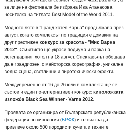
за лице на фестивала бе избрана Ива Атанасова,
носителка на титлата Best Model of the World 2011.
Модното лято в "Гранд хотел Варна" продължава през
август, когато комплексът по традиция е домакин на
друг престижен
конкурс за красота - "Мис Варна
2012"
. Събитието ще украси подиума и парка на
легендарния хотел на 18 август. Спектакълът обещава
да е грандиозен, с майсторска хореография, уникална
водна сцена, светлинни и пиротехнически ефекти.
Междувременно от 16 до 26 юли в комплекса ще се
състои и един по-алтернативен конкурс:
киноложката
изложба Black Sea Winner - Varna 2012
.
Проявата се организира от Българската републиканска
федерация по кинология (
БРФК
) и се очаква да
привлече около 500 породисти кучета и техните