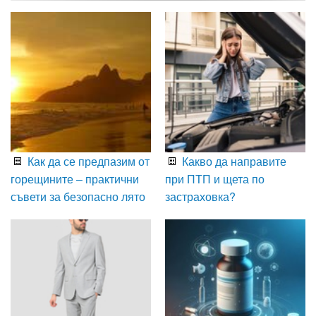
Как да се предпазим от
Какво да направите
горещините – практични
при ПТП и щета по
съвети за безопасно лято
застраховка?