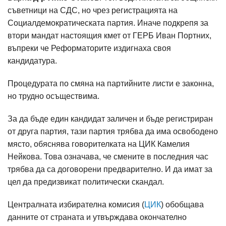
съветници на СДС, но чрез регистрацията на
Социалдемократическата партия. Иначе подкрепя за
втори мандат настоящия кмет от ГЕРБ Иван Портних,
въпреки че Реформаторите издигнаха своя
кандидатура.
Процедурата по смяна на партийните листи е законна,
но трудно осъществима.
За да бъде един кандидат заличен и бъде регистриран
от друга партия, тази партия трябва да има освободено
място, обяснява говорителката на ЦИК Камелия
Нейкова. Това означава, че смените в последния час
трябва да са договорени предварително. И да имат за
цел да предизвикат политически скандал.
Централната избирателна комисия (
ЦИК
) обобщава
данните от страната и утвърждава окончателно