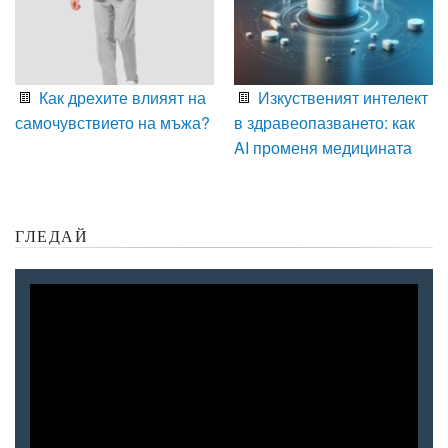
Как дрехите влияят на
Изкуственият интелект
самочувствието на мъжа?
в здравеопазването: как
AI променя медицината
ГЛЕДАЙ