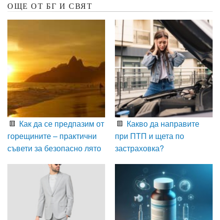
ОЩЕ ОТ БГ И СВЯТ
Как да се предпазим от
Какво да направите
горещините – практични
при ПТП и щета по
съвети за безопасно лято
застраховка?