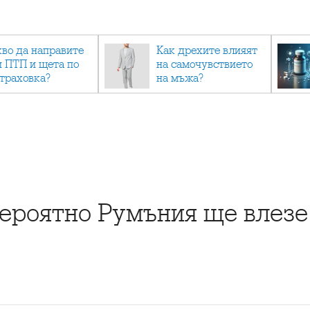
кво да направите
Как дрехите влияят
и ПТП и щета по
на самочувствието
страховка?
на мъжа?
ероятно Румъния ще влезе 