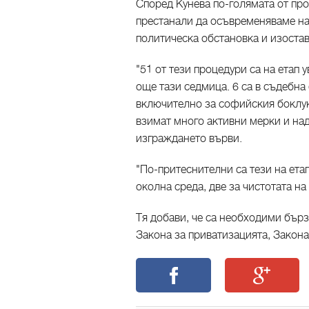
Според Кунева по-голямата от про
престанали да осъвременяваме на
политическа обстановка и изоста
"51 от тези процедури са на етап 
още тази седмица. 6 са в съдебна
включително за софийския боклук"
взимат много активни мерки и на
изграждането върви.
"По-притеснителни са тези на ета
околна среда, две за чистотата на
Тя добави, че са необходими бърз
Закона за приватизацията, Закон