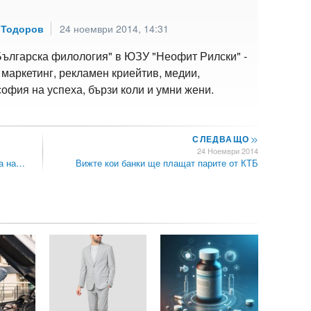
 Тодоров
24 ноември 2014, 14:31
Българска филология" в ЮЗУ "Неофит Рилски" -
 маркетинг, рекламен криейтив, медии,
офия на успеха, бързи коли и умни жени.
СЛЕДВАЩО
>>
24 Ноември 2014
та на…
Вижте кои банки ще плащат парите от КТБ