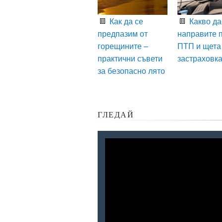
Как да се
Какво да
предпазим от
направите 
горещините –
ПТП и щета
практични съвети
застраховк
за безопасно лято
ГЛЕДАЙ