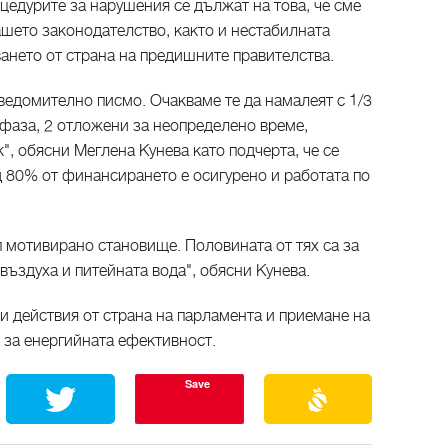
цедурите за нарушения се дължат на това, че сме
шето законодателство, както и нестабилната
ването от страна на предишните правителства.
уведомително писмо. Очакваме те да намалеят с 1/3
 фаза, 2 отложени за неопределено време,
, обясни Меглена Кунева като подчерта, че се
д 80% от финансирането е осигурено и работата по
п мотивирано становище. Половината от тях са за
 въздуха и питейната вода", обясни Кунева.
и действия от страна на парламента и приемане на
а за енергийната ефективност.
Save