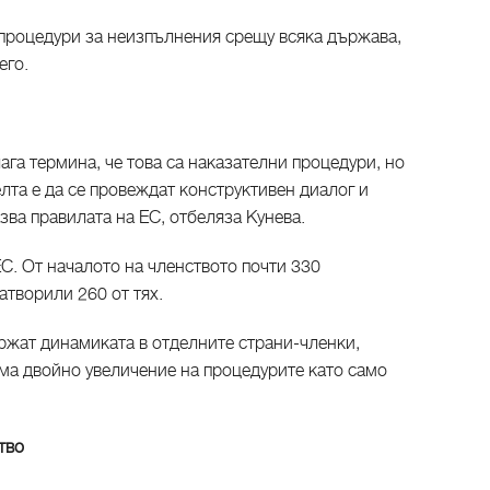
процедури за неизпълнения срещу всяка държава,
него.
ага термина, че това са наказателни процедури, но
елта е да се провеждат конструктивен диалог и
азва правилата на ЕС, отбеляза Кунева.
ЕС. От началото на членството почти 330
атворили 260 от тях.
жат динамиката в отделните страни-членки,
има двойно увеличение на процедурите като само
тво