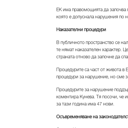
ЕК има правомощията да започва 
която е допуснала нарушения по 
Наказателни процедури
В публичното пространство се нал
те нямат наказателен характер. Ц
страната отново да започне да сп
Процедурите са част от живота в 
процедури за нарушение, но сме з
Процедурите за нарушение поддър
коментира Кунева. Тя посочи, че 
за тази година има 47 нови.
Осъвременяване на законодателс