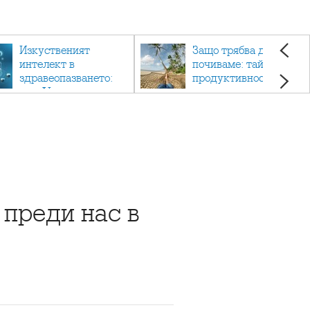
Изкуственият
Защо трябва да си
интелект в
почиваме: тайната на
здравеопазването:
продуктивността,
как AI променя
здравето и добрия
медицината
живот.
преди нас в