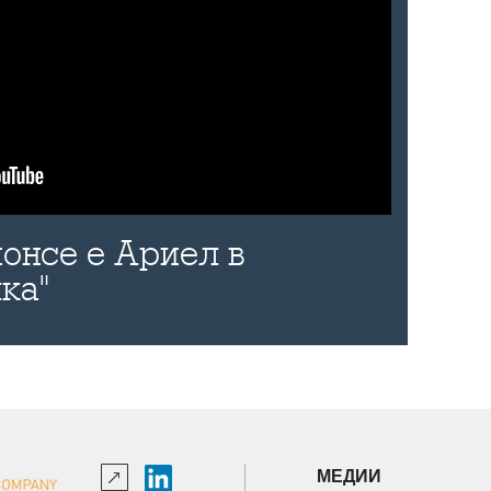
онсе е Ариел в
ка"
МЕДИИ