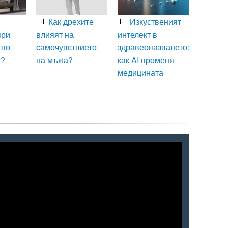
Как дрехите
Изкуственият
при
влияят на
интелект в
 по
самочувствието
здравеопазването:
а?
на мъжа?
как AI променя
медицината