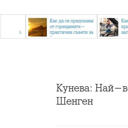
рез
Как да се предпазим
Ка
 - с
от горещините –
пр
ри отново
практични съвети за
за
та
безопасно лято
Кунева: Най-в
Шенген