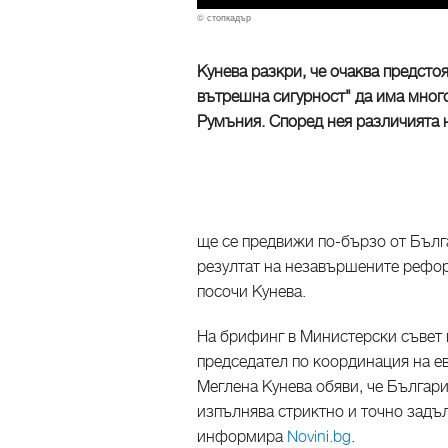
© стопкадър
Кунева разкри, че очаква предсто
вътрешна сигурност" да има мног
Румъния. Според нея различията н
ще се предвижи по-бързо от Бълг
резултат на незавършените рефор
посочи Кунева.
На брифинг в Министерски съвет
председател по координация на е
Меглена Кунева обяви, че Българи
изпълнява стриктно и точно задъ
информира
Novini.bg
.