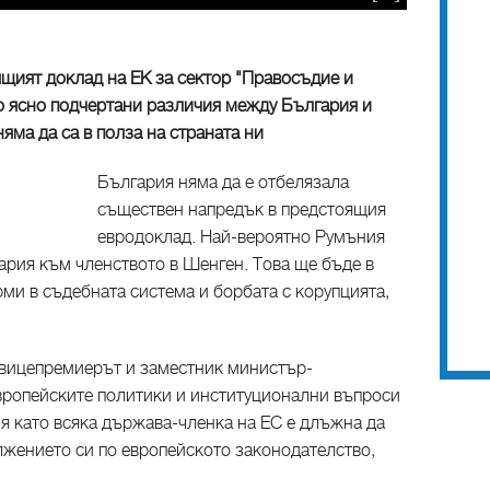
ящият доклад на ЕК за сектор "Правосъдие и
о ясно подчертани различия между България и
яма да са в полза на страната ни
България няма да е отбелязала
съществен напредък в предстоящия
евродоклад. Най-вероятно Румъния
ария към членството в Шенген. Това ще бъде в
ми в съдебната система и борбата с корупцията,
 вицепремиерът и заместник министър-
вропейските политики и институционални въпроси
я като всяка държава-членка на ЕС е длъжна да
лжението си по европейското законодателство,