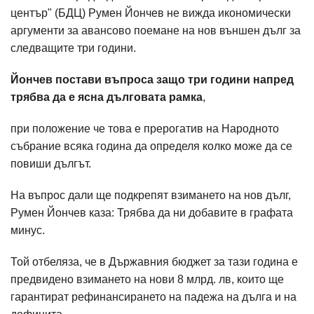
център" (БДЦ) Румен Йончев не вижда икономически
аргументи за авансово поемане на нов външен дълг за
следващите три години.
Йончев постави въпроса защо три години напред
трябва да е ясна дълговата рамка
,
при положение че това е прерогатив на Народното
събрание всяка година да определя колко може да се
повиши дългът.
На въпрос дали ще подкрепят взимането на нов дълг,
Румен Йончев каза: Трябва да ни добавите в графата
минус.
Той отбеляза, че в Държавния бюджет за тази година е
предвидено взимането на нови 8 млрд. лв, които ще
гарантират рефинансирането на падежа на дълга и на