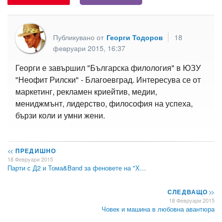
Публикувано от
Георги Тодоров
18
февруари 2015, 16:37
Георги е завършил "Българска филология" в ЮЗУ
"Неофит Рилски" - Благоевград. Интересува се от
маркетинг, рекламен криейтив, медии,
мениджмънт, лидерство, философия на успеха,
бързи коли и умни жени.
<<
ПРЕДИШНО
18 Февруари 2015
Парти с Д2 и Тома&Band за феновете на "Х…
СЛЕДВАЩО
>>
18 Февруари 2015
Човек и машина в любовна авантюра