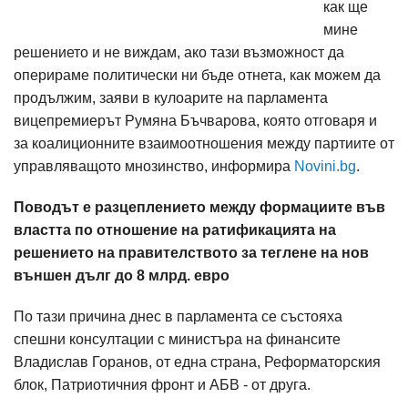
как ще
мине
решението и не виждам, ако тази възможност да
оперираме политически ни бъде отнета, как можем да
продължим, заяви в кулоарите на парламента
вицепремиерът Румяна Бъчварова, която отговаря и
за коалиционните взаимоотношения между партиите от
управляващото мнозинство, информира
Novini.bg
.
Поводът е разцеплението между формациите във
властта по отношение на ратификацията на
решението на правителството за теглене на нов
външен дълг до 8 млрд. евро
По тази причина днес в парламента се състояха
спешни консултации с министъра на финансите
Владислав Горанов, от една страна, Реформаторския
блок, Патриотичния фронт и АБВ - от друга.