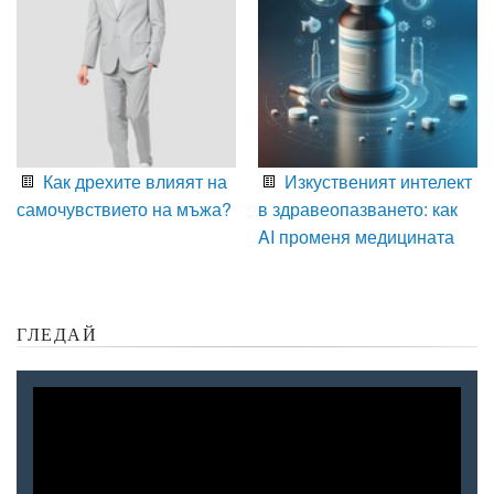
Как дрехите влияят на
Изкуственият интелект
самочувствието на мъжа?
в здравеопазването: как
AI променя медицината
ГЛЕДАЙ