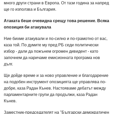
много други страни в Европа. От тази година за напред
ще го използва и България.
Атаката беше очевидна срещу това решение. Всяка
опозиция би атакувала
Ние бихме атакували и по-силно и по-грамотно от вас,
каза той. По думите му пред РБ седи политически
избор - дали да пожънем огромен дивидент - като
започнем да наричаме емисионната програма нов
дълг.
Ще дойде време и за ново управление и благодарение
на подобен инструмент опозицията ще управлява по-
добре, каза Радан Кънев. Настояваме дебатът между
парламентарните групи да продължи, каза Радан
Кънев.
Заместник-председателят на "Български демократичен