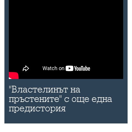
"Властелинът на
пръстените" с още една
предистория