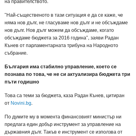
на правителството.
"Най-същественото в тази ситуация е да се каже, че
няма нов дълг, не гласуваме нов дълг и не обсъждаме
нов дълг. Нов дълг можем да обсъждаме, когато
обсъждаме бюджета за 2016 година", заяви Радан
Кънев от парламентарната трибуна на Народното
събрание.
България има стабилно управление, което се
познава по това, че не си актуализира бюджета три
пъти годишно
Това са теми за бюджета, каза Радан Кънев, цитиран
от
Novini.bg
.
По думите му в момента финансовият министър ни
предлага един добър инструмент за управление на
държавния дълг. Такъв е инструмент се използва от