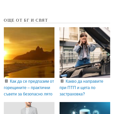
ОЩЕ ОТ БГ И СВЯТ
Как да се предпазим от
Какво да направите
горещините – практични
при ПТП и щета по
съвети за безопасно лято
застраховка?