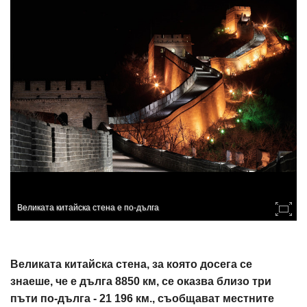
Великата китайска стена е по-дълга
Великата китайска стена, за която досега се
знаеше, че е дълга 8850 км, се оказва близо три
пъти по-дълга - 21 196 км., съобщават местните