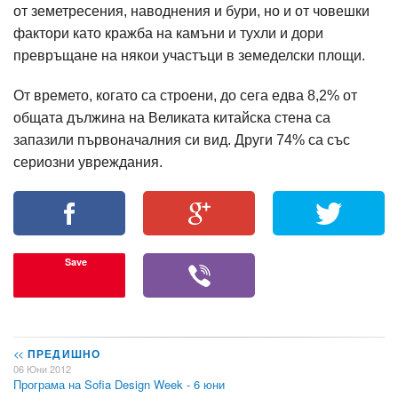
от земетресения, наводнения и бури, но и от човешки
фактори като кражба на камъни и тухли и дори
превръщане на някои участъци в земеделски площи.
От времето, когато са строени, до сега едва 8,2% от
общата дължина на Великата китайска стена са
запазили първоначалния си вид. Други 74% са със
сериозни увреждания.
Save
<<
ПРЕДИШНО
06 Юни 2012
Програма на Sofia Design Week - 6 юни