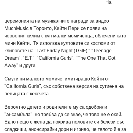
На
церемонията на музикалните награди за видео
MuchMusic в Торонто, Кейти Пери се появи на
червения килим с куп малки момиченца, облечени като
мини Кейти. Тя използва култовите си костюми от
клиповете на "Last Friday Night (TGIF)," "Teenage
Dream", "E.T.", "California
Gurls
", "The One That Got
Away" и други.
Смути ни малкото момиче, имитиращо Кейти от
"California Gurls", със собствена версия на сутиена на
певицата с кексчета.
Вероятно детето и родителите му са одобрили
"ансамбъла", но трябва да се знае, че това не е окей.
Едно нещо е жена да покрива половите си белези със
сладкиши, анонсирайки дори и игриво, че тялото й е за