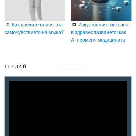
Как дрехите влияят на
Изкуственият интелект
самочувствието на мъжа?
в здравеопазването: как
AI променя медицината
ГЛЕДАЙ