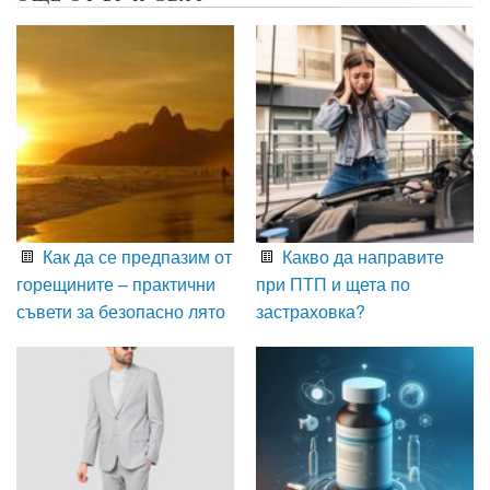
Как да се предпазим от
Какво да направите
горещините – практични
при ПТП и щета по
съвети за безопасно лято
застраховка?