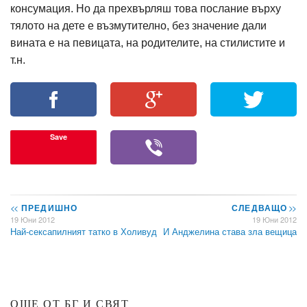
консумация. Но да прехвърляш това послание върху
тялото на дете е възмутително, без значение дали
вината е на певицата, на родителите, на стилистите и
т.н.
Save
<<
ПРЕДИШНО
СЛЕДВАЩО
>>
19 Юни 2012
19 Юни 2012
Най-сексапилният татко в Холивуд
И Анджелина става зла вещица
ОЩЕ ОТ БГ И СВЯТ