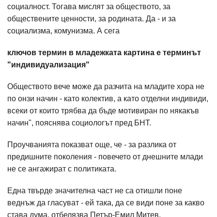
социалност. Тогава мислят за обществото, за
обществените ценности, за родината. Да - и за
социализма, комунизма. А сега
ключов термин в младежката картина е терминът
"индивидуализация"
Обществото вече може да разчита на младите хора не
по онзи начин - като колектив, а като отделни индивиди,
всеки от които трябва да бъде мотивиран по някакъв
начин", пояснява социологът пред БНТ.
Проучванията показват още, че - за разлика от
предишните поколения - повечето от днешните млади
не се ангажират с политиката.
Една твърде значителна част не са отишли поне
веднъж да гласуват - ей така, да се види поне за какво
става дума, отбелязва Петър-Емил Митев.