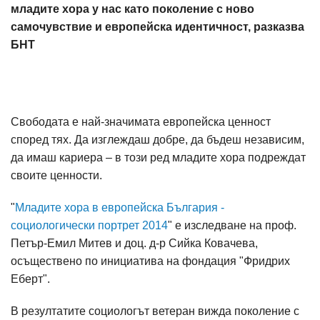
младите хора у нас като поколение с ново
самочувствие и европейска идентичност, разказва
БНТ
Свободата е най-значимата европейска ценност
според тях. Да изглеждаш добре, да бъдеш независим,
да имаш кариера – в този ред младите хора подреждат
своите ценности.
"
Младите хора в европейска България -
социологически портрет 2014
" е изследване на проф.
Петър-Емил Митев и доц. д-р Сийка Ковачева,
осъществено по инициатива на фондация "Фридрих
Еберт".
В резултатите социологът ветеран вижда поколение с