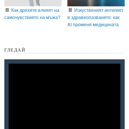
Как дрехите влияят на
Изкуственият интелект
самочувствието на мъжа?
в здравеопазването: как
AI променя медицината
ГЛЕДАЙ