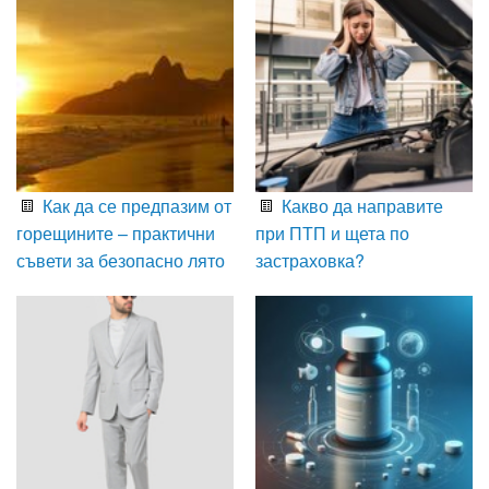
Как да се предпазим от
Какво да направите
горещините – практични
при ПТП и щета по
съвети за безопасно лято
застраховка?