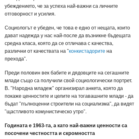
убеждението, че за успеха най-важни са личните
отговорност и усилия.
Социологът е убеден, че това е едно от нещата, които
дават надежда у нас най-после да възникне бъдещата
средна класа, която да се отличава с качества,
различни от качествата на "
конкистадорите
на
прехода".
Преди половин век бабите и дядовците на сегашните
млади също са получили свой социологически портрет.
В. "Народна младеж" организирал анкета, която да
покаже ценностите и целите на тогавашните млади - да
бъдат "пълноценни строители на социализма", да видят
"щастливото комунистическо утро".
Годината е 1963-та, а като най-важни ценности са
посочени честността и скромността