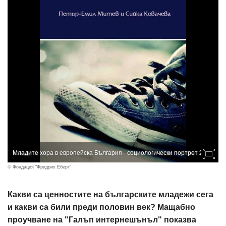
Младите хора в европейска България - социологически портрет 2014
© Фондация "Фридрих Еберт"
Какви са ценностите на българските младежи сега
и какви са били преди половин век? Мащабно
проучване на "Галъп интернешънъл" показва