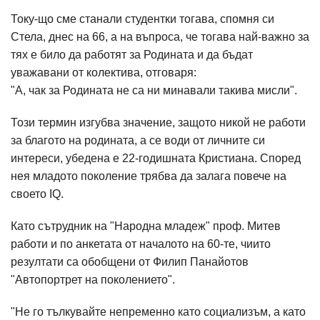
Току-що сме станали студентки тогава, спомня си
Стела, днес на 66, а на въпроса, че тогава най-важно за
тях е било да работят за Родината и да бъдат
уважавани от колектива, отговаря:
"A, чак за Родината не са ни минавали такива мисли".
Този термин изгубва значение, защото никой не работи
за благото на родината, а се води от личните си
интереси, убедена е 22-годишната Кристиана. Според
нея младото поколение трябва да залага повече на
своето IQ.
Като сътрудник на "Народна младеж" проф. Митев
работи и по анкетата от началото на 60-те, чиито
резултати са обобщени от Филип Панайотов
"Автопортрет на поколението".
"Не го тълкувайте непременно като социализъм, а като