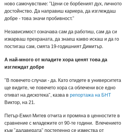
ново самочувствие: "Цени се борбеният дух, личното
достойнство. Да направиш кариера, да изглеждаш
добре - това значи пробивност."
Независимост означава сам да работиш, сам да си
изкарваш прехраната, да знаеш какво искаш и да го
постигаш сам, смята 19-годишният Димитър.
А най-много от младите хора ценят това да
изглеждат добре
"В повечето случаи - да. Като отидете в университета
ще видите, че повечето хора са облечени все едно
отиват на дискотека", казва в
репортажа на БНТ
Виктор, на 21.
Петър-Емил Митев отчита и промяна в ценностите в
сравнение с младежите от 90-те години. Влечението
към "далаверата" постепенно се измества от