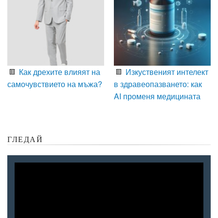
Как дрехите влияят на
Изкуственият интелект
самочувствието на мъжа?
в здравеопазването: как
AI променя медицината
ГЛЕДАЙ