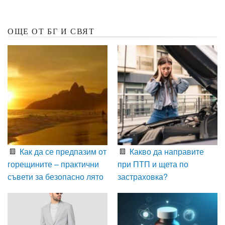
ОЩЕ ОТ БГ И СВЯТ
Как да се предпазим от
Какво да направите
горещините – практични
при ПТП и щета по
съвети за безопасно лято
застраховка?