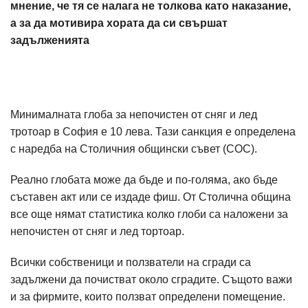
мнение, че тя се налага не толкова като наказание,
а за да мотивира хората да си свършат
задълженията
Минималната глоба за непочистен от сняг и лед
тротоар в София е 10 лева. Тази санкция е определена
с наредба на Столичния общински съвет (СОС).
Реално глобата може да бъде и по-голяма, ако бъде
съставен акт или се издаде фиш. От Столична община
все още нямат статистика колко глоби са наложени за
непочистен от сняг и лед тортоар.
Всички собственици и ползватели на сгради са
задължени да почистват около сградите. Същото важи
и за фирмите, които ползват определени помещение.