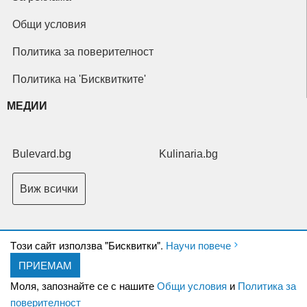
Общи условия
Политика за поверителност
Политика на 'Бисквитките'
МЕДИИ
Bulevard.bg
Kulinaria.bg
Виж всички
Tози сайт използва "Бисквитки".
Научи повече
ПРИЕМАМ
Copyright © 2026 Ксениум ООД. Всички права запазени.
Developed by
Моля, запознайте се с нашите
Общи условия
и
Политика за
XeniumCompany.com
поверителност