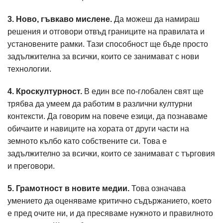
3. Ново, гъвкаво мислене.
Да можеш да намираш
решения и отговори отвъд границите на правилата и
установените рамки. Тази способност ще бъде просто
задължителна за всички, които се занимават с нови
технологии.
4. Кроскултурност.
В един все по-глобален свят ще
трябва да умеем да работим в различни културни
контексти. Да говорим на повече езици, да познаваме
обичаите и навиците на хората от други части на
земното кълбо като собствените си. Това е
задължително за всички, които се занимават с търговия
и преговори.
5. Грамотност в новите медии.
Това означава
умението да оценяваме критично съдържанието, което
е пред очите ни, и да пресяваме нужното и правилното