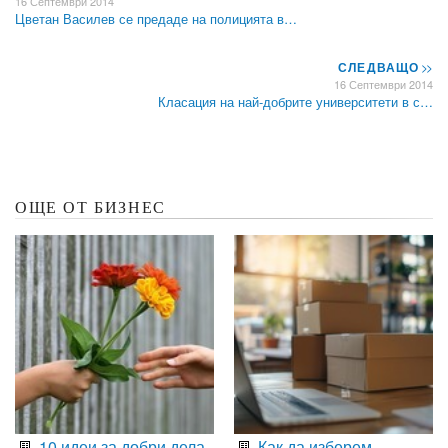
16 Септември 2014
Цветан Василев се предаде на полицията в…
СЛЕДВАЩО
>>
16 Септември 2014
Класация на най-добрите университети в с…
ОЩЕ ОТ БИЗНЕС
10 идеи за добри дела,
Как да изберем