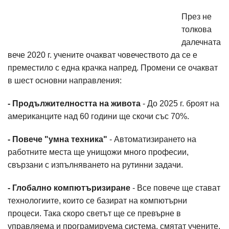
През не
толкова
далечната
вече 2020 г. учените очакват човечеството да се е
преместило с една крачка напред. Промени се очакват
в шест основни направления:
- Продължителността на живота
- До 2025 г. броят на
американците над 60 години ще скочи със 70%.
- Повече "умна техника"
- Автоматизирането на
работните места ще унищожи много професии,
свързани с изпълняването на рутинни задачи.
- Глобално компютъризиране
- Все повече ще стават
технологиите, които се базират на компютърни
процеси. Така скоро светът ще се превърне в
управляема и програмируема система, смятат учените.