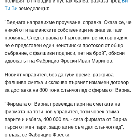
полиция" в Пловдив и пуснах жалба, разказа пред
Би
Ти Ви
земеделецът.
"Веднага направихме проучване, справка. Оказа се, че
никой от италианските собственици не знае за тази
промяна. След справка в Търговския регистър видях,
че е представен един неистински протокол от общо
събрание, с фалшиви подписи, пет на брой", обясни
адвокатът на Фабрицио Фрески Иван Маринов.
Новият управител, без да губи време, разкрива
фалшива сметка и сключва първият измамен договор
за доставка на 800 тона слънчоглед с фирма от Варна.
"Фирмата от Варна превежда пари на сметката на
фирмата на този нов управител, този човек взима
парите и избяга, 400 000 лв. - сега фирмата от Варна
търси от мен пари, защо аз не съм дал слънчоглед",
оплака се Фабрицио Фрески.