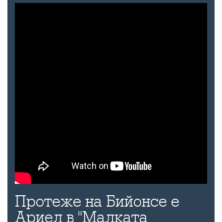
Протеже на Бийонсе е
Ариел в "Малката