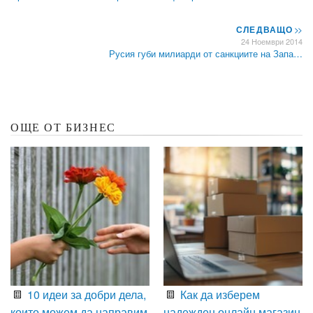
СЛЕДВАЩО
>>
24 Ноември 2014
Русия губи милиарди от санкциите на Запа…
ОЩЕ ОТ БИЗНЕС
10 идеи за добри дела,
Как да изберем
които можем да направим
надежден онлайн магазин