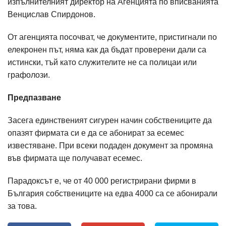
изпълнителният директор на Агенцията по вписванията
Венцислав Спирдонов.
От агенцията посочват, че документите, пристигнали по
елекронен път, няма как да бъдат проверени дали са
истински, тъй като служителите не са полицаи или
графолози.
Предпазване
Засега единственият сигурен начин собствениците да
опазят фирмата си е да се абонират за есемес
известяване. При всеки подаден документ за промяна
във фирмата ще получават есемес.
Парадоксът е, че от 40 000 регистрирани фирми в
България собствениците на едва 4000 са се абонирали
за това.