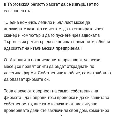
в Търговския регистър могат да се извършват по
елекронен път.
"С една ножичка, лепило и бял лист може да
апликирате каквото си искате, да го сканирате чрез
скенер и компютър и да го пуснете чрез адвокат в
Търговския регистър, да се впишат промените, обясни
адвокатът на италианския предприемач.
От Агенцията по вписванията признават, че всеки
месец се правят опити да бъдат откраднати по
десетина фирми. Собствениците обаче, сами трябвало
да опазват фирмите си.
Това е вече отговорност на самия собственик на
фирмата - да направи тези проверки и да си защитава
собствеността, вие като излизате от вас сигурно
проверявате дали сте заключили своя дом, коментира