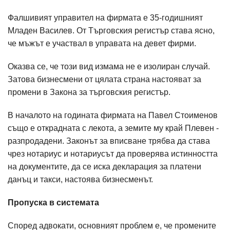
Фалшивият управител на фирмата е 35-годишният
Младен Василев. От Търговския регистър става ясно,
че мъжът е участвал в управата на девет фирми.
Оказва се, че този вид измама не е изолиран случай.
Затова бизнесмени от цялата страна настояват за
промени в Закона за търговския регистър.
В началото на годината фирмата на Павел Стоименов
също е открадната с лекота, а земите му край Плевен -
разпродадени. Законът за вписване трябва да става
чрез нотариус и нотариусът да проверява истинността
на документите, да се иска декларация за платени
данъц и такси, настоява бизнесменът.
Пропуска в системата
Според адвокати, основният проблем е, че промените