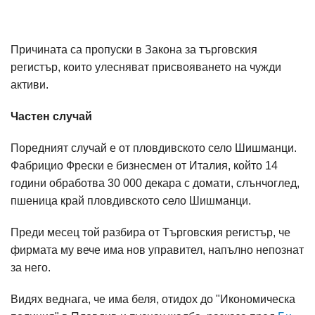
Причината са пропуски в Закона за търговския
регистър, които улесняват присвояването на чужди
активи.
Частен случай
Поредният случай е от пловдивското село Шишманци.
Фабрицио Фрески е бизнесмен от Италия, който 14
години обработва 30 000 декара с домати, слънчоглед,
пшеница край пловдивското село Шишманци.
Преди месец той разбира от Търговския регистър, че
фирмата му вече има нов управител, напълно непознат
за него.
Видях веднага, че има беля, отидох до "Икономическа