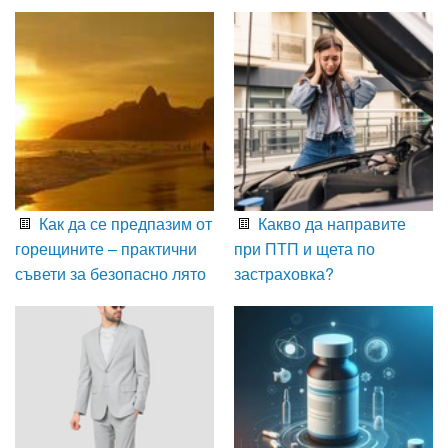
Как да се предпазим от
Какво да направите
горещините – практични
при ПТП и щета по
съвети за безопасно лято
застраховка?