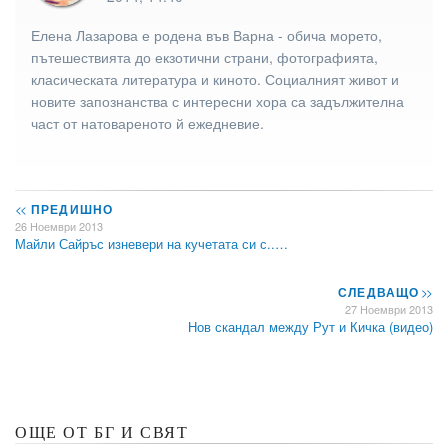
Елена Лазарова е родена във Варна - обича морето,
пътешествията до екзотични страни, фотографията,
класическата литература и киното. Социалният живот и
новите запознанства с интересни хора са задължителна
част от натовареното й ежедневие.
<<
ПРЕДИШНО
26 Ноември 2013
Майли Сайръс изневери на кучетата си с..…
СЛЕДВАЩО
>>
27 Ноември 2013
Нов скандал между Рут и Кичка (видео)
ОЩЕ ОТ БГ И СВЯТ