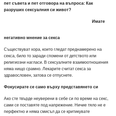
пет съвета и пет отговора на въпроса: Как
разруших сексуалния си живот?
Имате
негативно мнение за секса
Съществуват хора, които гледат преднамерено на
секса, било то заради спомени от детството или
религиозни нагласи. В сексуалните взаимоотношения
няма нищо срамно. Лекарите считат секса за
здравословен, затова се отпуснете.
Фокусирате се само върху представянето си
Ако сте твърде неуверени в себе си по време на секс,
сами се поставяте под напрежение. Ничие тяло не е
перфектно и няма смисъл да се критикувате