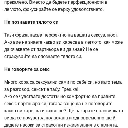
прекалено. Вместо да бъдете перфекционисти в
леглото, фокусирайте се върху удоволствието.
Не познавате тялото си
Тази фраза пасва перфектно на вашата сексуалност.
Ако вие не знаете какво ви харесва в леглото, как може
да очаквате от партньора ви да знае? Не се
страхувайте да опознаете тялото си.
Не говорите за секс
Много хора са сексуални сами по себе си, но като тема
за разговор, сексът е табу. Грешка!
Ако се чувствате достатъчно комфортно да правите
секс с партньора си, тогава защо да не поговорите
какво ви харесва и какво не? Ще накарате половинката
ви да се почувства поласкана и едновременно ще й
дадете насоки за страхотни изживявания в спалнята.