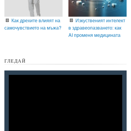
Как дрехите влияят на
Изкуственият интелект
самочувствието на мъжа?
в здравеопазването: как
AI променя медицината
ГЛЕДАЙ