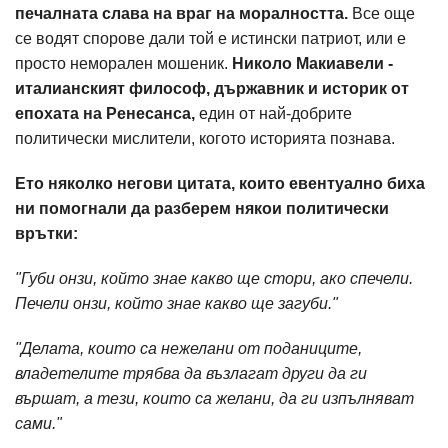
печалната слава на враг на моралността.
Все още
се водят спорове дали той е истински патриот, или е
просто неморален мошеник.
Николо Макиавели -
италианският философ, държавник и историк от
епохата на Ренесанса,
един от най-добрите
политически мислители, когото историята познава.
Ето няколко негови цитата, които евентуално биха
ни помогнали да разберем някои политически
врътки:
"Губи онзи, който знае какво ще стори, ако спечели.
Печели онзи, който знае какво ще загуби."
"Делата, които са нежелани от поданиците,
владетелите трябва да възлагат други да ги
вършат, а тези, които са желани, да ги изпълняват
сами."