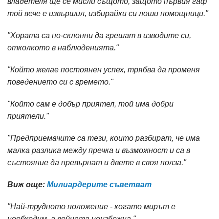
владетеля ще се мисли същото, защото първия гаф
той вече е извършил, избирайки си лоши помощници."
"Хората са по-склонни да грешат в изводите си,
отколкото в наблюденията."
"Който желае постоянен успех, трябва да променя
поведението си с времето."
"Който сам е добър приятел, той има добри
приятели."
"Предприемачите са тези, които разбират, че има
малка разлика между пречка и възможност и са в
състояние да превърнат и двете в своя полза."
Виж още:
Милиардерите съветват
"Най-трудното положение - когато мирът е
необходим, а войната неизбежна."