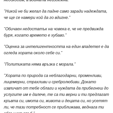
"Никой не би желал да падне само заради надеждата,
че ще се намери кой да го вдигне."
"Обичаен недостатък на човека е, че не предвижда
буря, когато времето е хубаво."
"Оценка за интелигентността на един владетел е да
огледа хората около себе си."
"Политиката няма връзка с морала."
"Хората по природа са неблагодарни, променливи,
лицемерни, страхливи и сребролюбиви. Докато
извличат от тебе облаги и нуждата да прибегнеш до
услугите им е далече, те са ти верни и ти предлагат
кръвта си, имота си, живота и децата си, но усетят
ли, че тази потребност се приближава, веднага ти