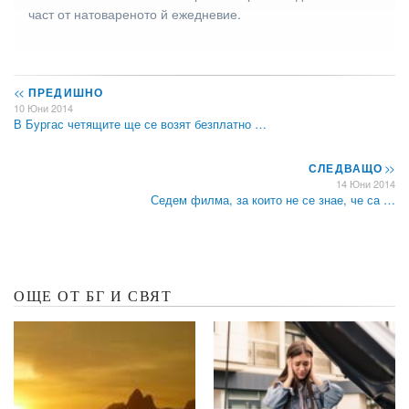
част от натовареното й ежедневие.
<<
ПРЕДИШНО
10 Юни 2014
В Бургас четящите ще се возят безплатно …
СЛЕДВАЩО
>>
14 Юни 2014
Седем филма, за които не се знае, че са …
ОЩЕ ОТ БГ И СВЯТ