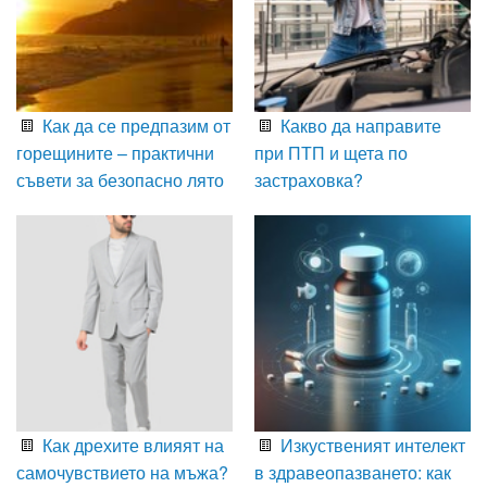
Как да се предпазим от
Какво да направите
горещините – практични
при ПТП и щета по
съвети за безопасно лято
застраховка?
Как дрехите влияят на
Изкуственият интелект
самочувствието на мъжа?
в здравеопазването: как