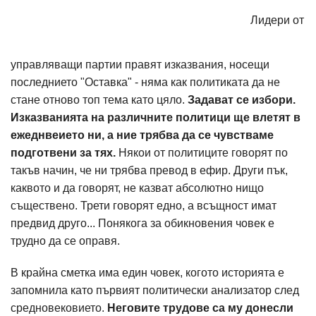
Лидери от
управляващи партии правят изказвания, носещи
последнието "Оставка" - няма как политиката да не
стане отново топ тема като цяло.
Задават се избори.
Изказванията на различните политици ще влетят в
ежеднвеието ни, а ние трябва да се чувстваме
подготвени за тях.
Някои от политиците говорят по
такъв начин, че ни трябва превод в ефир. Други пък,
каквото и да говорят, не казват абсолютно нищо
съществено. Трети говорят едно, а всъщност имат
предвид друго... Понякога за обикновения човек е
трудно да се оправя.
В крайна сметка има един човек, когото историята е
запомнила като първият политически анализатор след
средновековието.
Неговите трудове са му донесли