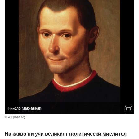
Николо Макиавели
© Wikipedia.org
На какво ни учи великият политически мислител