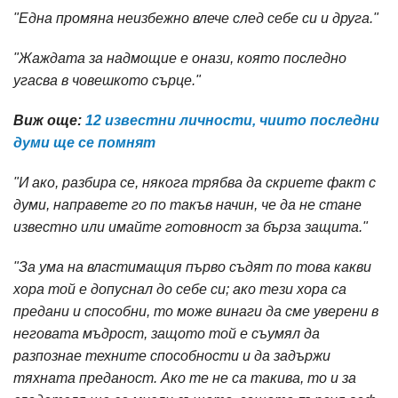
"Една промяна неизбежно влече след себе си и друга."
"Жаждата за надмощие е онази, която последно
угасва в човешкото сърце."
Виж още:
12 известни личности, чиито последни
думи ще се помнят
"И ако, разбира се, някога трябва да скриете факт с
думи, направете го по такъв начин, че да не стане
известно или имайте готовност за бърза защита."
"За ума на властимащия първо съдят по това какви
хора той е допуснал до себе си; ако тези хора са
предани и способни, то може винаги да сме уверени в
неговата мъдрост, защото той е съумял да
разпознае техните способности и да задържи
тяхната преданост. Ако те не са такива, то и за