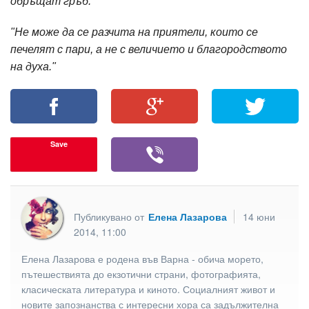
обръщат гръб."
"Не може да се разчита на приятели, които се
печелят с пари, а не с величието и благородството
на духа."
Save
Публикувано от
Елена Лазарова
14 юни
2014, 11:00
Елена Лазарова е родена във Варна - обича морето,
пътешествията до екзотични страни, фотографията,
класическата литература и киното. Социалният живот и
новите запознанства с интересни хора са задължителна