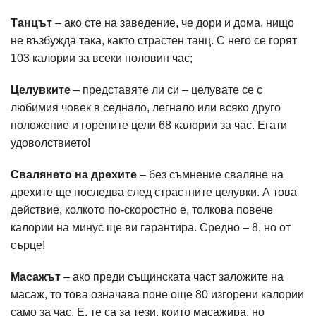
Танцът
– ако сте на заведение, че дори и дома, нищо
не възбужда така, както страстен танц. С него се горят
103 калории за всеки половин час;
Целувките
– представяте ли си – целувате се с
любимия човек в седнало, легнало или всяко друго
положение и горените цели 68 калории за час. Егати
удоволствието!
Свалянето на дрехите
– без съмнение сваляне на
дрехите ще последва след страстните целувки. А това
действие, колкото по-скоростно е, толкова повече
калории на минус ще ви гарантира. Средно – 8, но от
сърце!
Масажът
– ако преди същинската част заложите на
масаж, то това означава поне още 80 изгорени калории
само за час. Е, те са за тези, които масажира, но