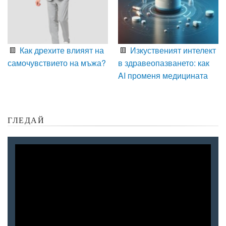
Как дрехите влияят на
Изкуственият интелект
самочувствието на мъжа?
в здравеопазването: как
AI променя медицината
ГЛЕДАЙ