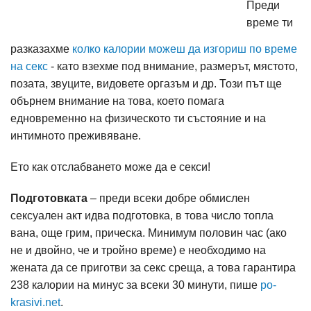
Преди
време ти
разказахме
колко калории можеш да изгориш по време
на секс
- като взехме под внимание, размерът, мястото,
позата, звуците, видовете оргазъм и др. Този път ще
обърнем внимание на това, което помага
едновременно на физическото ти състояние и на
интимното преживяване.
Ето как отслабването може да е секси!
Подготовката
– преди всеки добре обмислен
сексуален акт идва подготовка, в това число топла
вана, още грим, прическа. Минимум половин час (ако
не и двойно, че и тройно време) е необходимо на
жената да се приготви за секс среща, а това гарантира
238 калории на минус за всеки 30 минути, пише
po-
krasivi.net
.