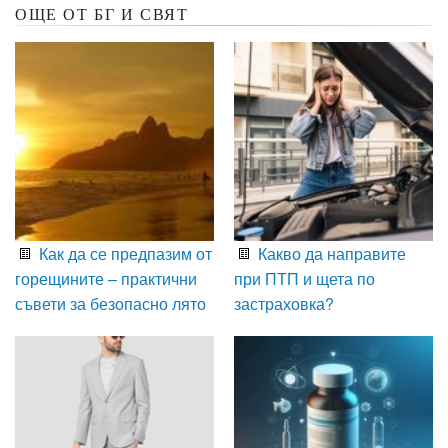
ОЩЕ ОТ БГ И СВЯТ
Как да се предпазим от
Какво да направите
горещините – практични
при ПТП и щета по
съвети за безопасно лято
застраховка?