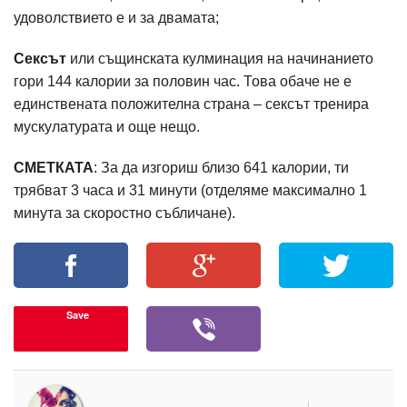
удоволствието е и за двамата;
Сексът
или същинската кулминация на начинанието
гори 144 калории за половин час. Това обаче не е
единствената положителна страна – сексът тренира
мускулатурата и още нещо.
СМЕТКАТА
: За да изгориш близо 641 калории, ти
трябват 3 часа и 31 минути (отделяме максимално 1
минута за скоростно събличане).
Save