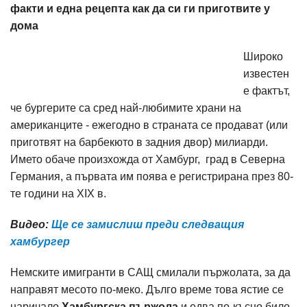
факти и една рецепта как да си ги приготвите у
дома
Широко
известен
е фактът,
че бургерите са сред най-любимите храни на
американците - ежегодно в страната се продават (или
приготвят на барбекюто в задния двор) милиарди.
Името обаче произхожда от Хамбург, град в Северна
Германия, а първата им поява е регистрирана през 80-
те години на XIX в.
Видео:
Ще се замислиш преди следващия
хамбургер
Немските имигранти в САЩ смилали пържолата, за да
направят месото по-меко. Дълго време това ястие се
наричало
Хамбургска пържола
и едва по-късно било