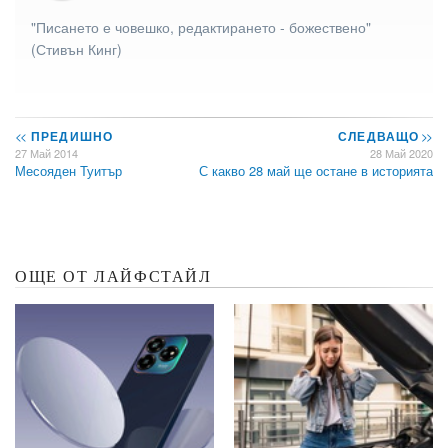
"Писането е човешко, редактирането - божествено"
(Стивън Кинг)
<<
ПРЕДИШНО
СЛЕДВАЩО
>>
27 Май 2014
28 Май 2020
Месояден Туитър
С какво 28 май ще остане в историята
ОЩЕ ОТ ЛАЙФСТАЙЛ