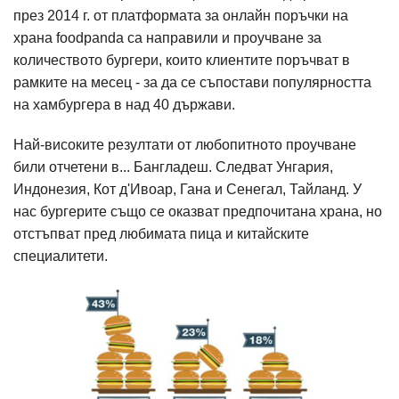
през 2014 г. от платформата за онлайн поръчки на
храна foodpanda са направили и проучване за
количеството бургери, които клиентите поръчват в
рамките на месец - за да се съпостави популярността
на хамбургера в над 40 държави.
Най-високите резултати от любопитното проучване
били отчетени в... Бангладеш. Следват Унгария,
Индонезия, Кот д'Ивоар, Гана и Сенегал, Тайланд. У
нас бургерите също се оказват предпочитана храна, но
отстъпват пред любимата пица и китайските
специалитети.