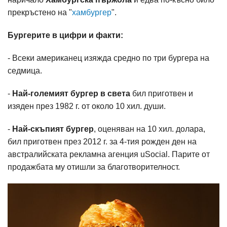
прекръстено на "
хамбургер
".
Бургерите в цифри и факти:
- Всеки американец изяжда средно по три бургера на
седмица.
-
Най-големият бургер в света
бил приготвен и
изяден през 1982 г. от около 10 хил. души.
-
Най-скъпият бургер
, оценяван на 10 хил. долара,
бил приготвен през 2012 г. за 4-тия рожден ден на
австралийската рекламна агенция uSocial. Парите от
продажбата му отишли за благотворителност.