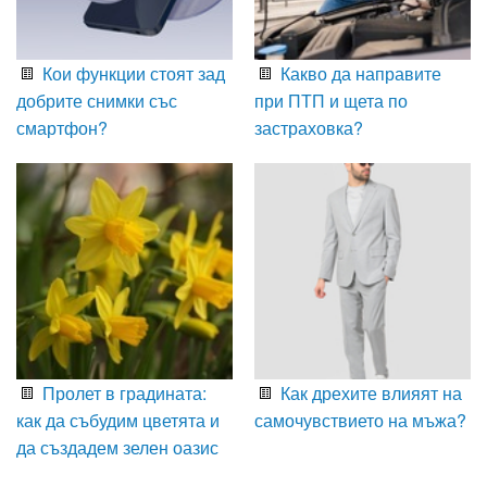
Кои функции стоят зад
Какво да направите
добрите снимки със
при ПТП и щета по
смартфон?
застраховка?
Пролет в градината:
Как дрехите влияят на
как да събудим цветята и
самочувствието на мъжа?
да създадем зелен оазис