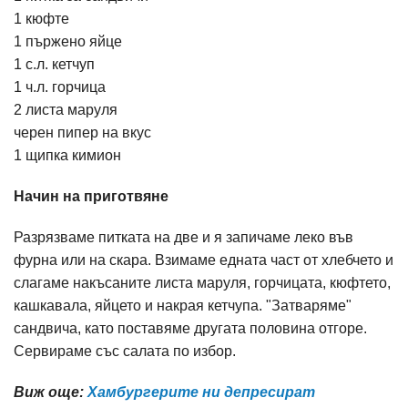
1 кюфте
1 пържено яйце
1 с.л. кетчуп
1 ч.л. горчица
2 листа маруля
черен пипер на вкус
1 щипка кимион
Начин на приготвяне
Разрязваме питката на две и я запичаме леко във
фурна или на скара. Взимаме едната част от хлебчето и
слагаме накъсаните листа маруля, горчицата, кюфтето,
кашкавала, яйцето и накрая кетчупа. "Затваряме"
сандвича, като поставяме другата половина отгоре.
Сервираме със салата по избор.
Виж още:
Хамбургерите ни депресират