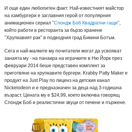
И още един любопитен факт: Най-известният майстор
на хамбургери е заглавния герой от популярния
анимационен сериал "
Спондж Боб Квадратни гащи
",
който работи в ресторанта за бързо хранене
"Хрупкавият рак" в подводния град Бикини Ботъм.
Сега и най-малките му почитатели могат да усвояват
занаята му - на панаира на играчките в Ню Йорк през
февруари 2014 беше представен комплект за
приготвяне на хрупкавите бургери. Krabby Patty Maker е
продукт на Just Play по лиценз на детския канал
Nickelodeon и е предназначен за деца над 3-годишна
възраст. Цената му е $24,99, което включва говорящ
Спондж Боб и реалистични звуци от печене и пържене.