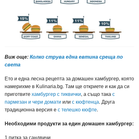
Виж още:
Колко струва една евтина среща по
света
Ето и една лесна рецепта за домашен хамбургер, която
намерихме в Kulinaria.bg. Там ще откриете и как да си
приготвите
хамбургер с тиквички
, а също така
с
пармезан и чери домати
или
с кюфтенца
. Друга
традиционна версия е
с телешко кюфте
.
Необходими продукти за един домашен хамбургер:
1 питка за сандвичи