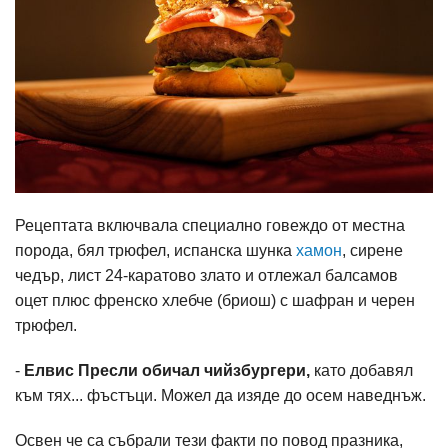
Рецептата включвала специално говеждо от местна
порода, бял трюфел, испанска шунка
хамон
, сирене
чедър, лист 24-каратово злато и отлежал балсамов
оцет плюс френско хлебче (бриош) с шафран и черен
трюфел.
-
Елвис Пресли обичал чийзбургери,
като добавял
към тях... фъстъци. Можел да изяде до осем наведнъж.
Освен че са събрали тези факти по повод празника,