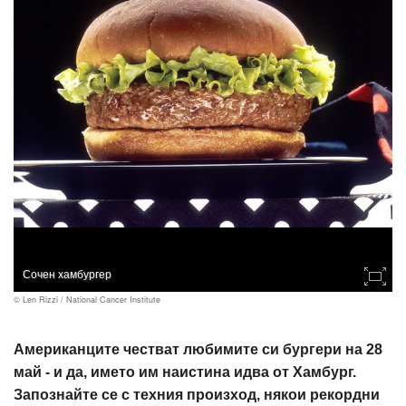
Сочен хамбургер
© Len Rizzi / National Cancer Institute
Американците честват любимите си бургери на 28
май - и да, името им наистина идва от Хамбург.
Запознайте се с техния произход, някои рекордни