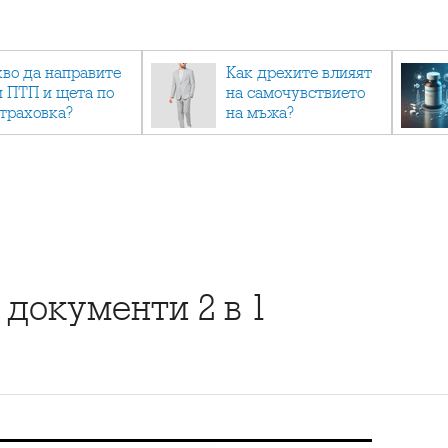
кво да направите
Как дрехите влияят
и ПТП и щета по
на самочувствието
страховка?
на мъжа?
 документи 2 в 1