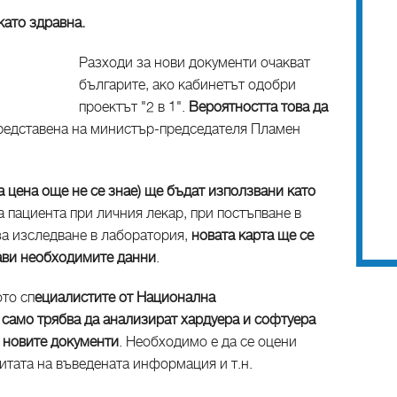
като здравна.
Разходи за нови документи очакват
българите, ако кабинетът одобри
проектът "2 в 1".
Вероятността това да
представена на министър-председателя Пламен
а цена още не се знае) ще бъдат използвани като
а пациента при личния лекар, при постъпване в
за изследване в лаборатория,
новата карта ще се
тави необходимите данни
.
то сп
ециалистите от Национална
) само трябва да анализират хардуера и софтуера
а новите документи
. Необходимо е да се оцени
итата на въведената информация и т.н.