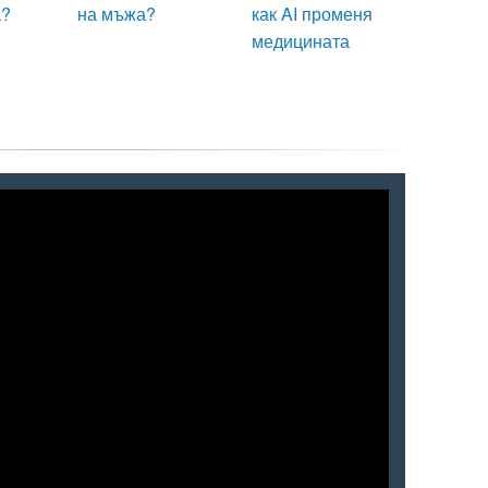
а?
на мъжа?
как AI променя
медицината