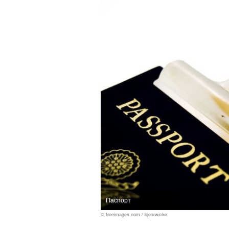
Паспорт
© freeimages.com / bjearwicke