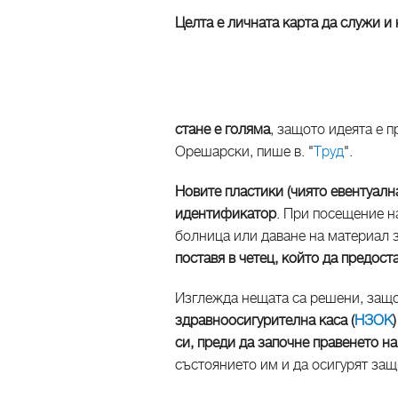
Целта е личната карта да служи и 
стане е голяма
, защото идеята е 
Орешарски, пише в. "
Труд
".
Новите пластики (чиято евентуалн
идентификатор
. При посещение н
болница или даване на материал 
поставя в четец, който да предос
Изглежда нещата са решени, защо
здравноосигурителна каса (
НЗОК
си, преди да започне правенето н
състоянието им и да осигурят защ