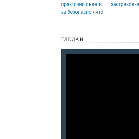
практични съвети
застраховк
за безопасно лято
ГЛЕДАЙ