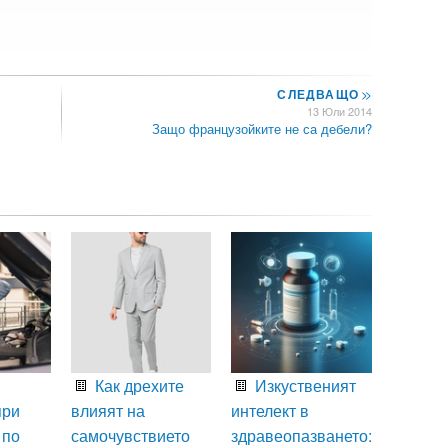
СЛЕДВАЩО
>>
13 Юли 2014
Защо французойките не са дебели?
Как дрехите
Изкуственият
при
влияят на
интелект в
 по
самочувствието
здравеопазването: