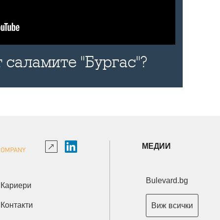
 саламите "Бургас"?
МЕДИИ
Bulevard.bg
Кариери
Контакти
Виж всички