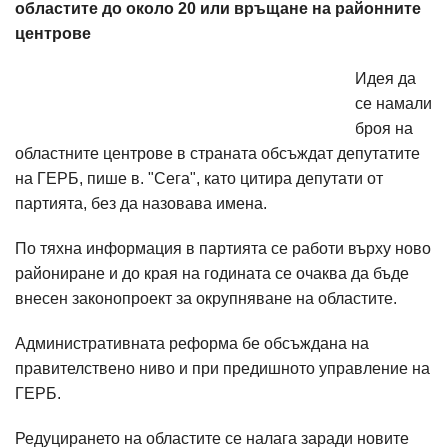
областите до около 20 или връщане на районните
центрове
Идея да
се намали
броя на
областните центрове в страната обсъждат депутатите
на ГЕРБ, пише в. "Сега", като цитира депутати от
партията, без да назовава имена.
По тяхна информация в партията се работи върху ново
райониране и до края на годината се очаква да бъде
внесен законопроект за окрупняване на областите.
Административната реформа бе обсъждана на
правителствено ниво и при предишното управление на
ГЕРБ.
Редуцирането на областите се налага заради новите