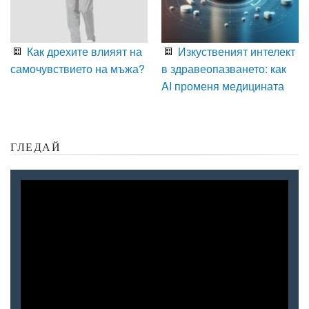
Как дрехите влияят на
Изкуственият интелект
самочувствието на мъжа?
в здравеопазването: как
AI променя медицината
ГЛЕДАЙ