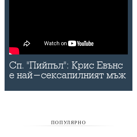
Сп. "Пийпъл": Крис Евънс
е най-сексапилният мъж
ПОПУЛЯРНО