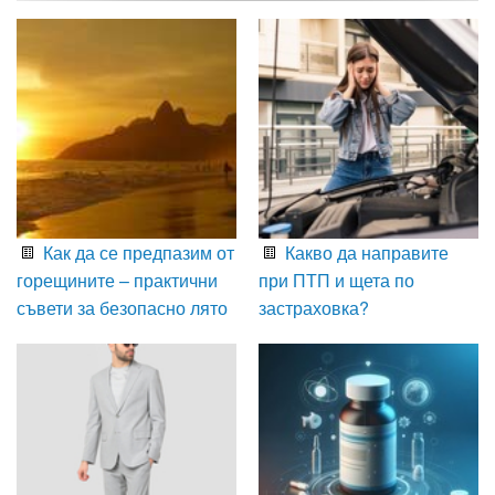
Как да се предпазим от
Какво да направите
горещините – практични
при ПТП и щета по
съвети за безопасно лято
застраховка?