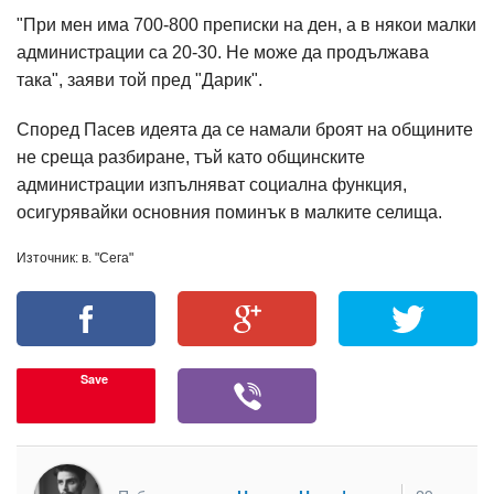
"При мен има 700-800 преписки на ден, а в някои малки
администрации са 20-30. Не може да продължава
така", заяви той пред "Дарик".
Според Пасев идеята да се намали броят на общините
не среща разбиране, тъй като общинските
администрации изпълняват социална функция,
осигурявайки основния поминък в малките селища.
Източник: в. "Сега"
Save