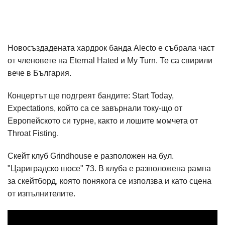
Новосъздадената хардрок банда Alecto е събрала част
от членовете на Eternal Hated и My Turn. Те са свирили
вече в България.
Концертът ще подгреят бандите: Start Today,
Expectations, който са се завърнали току-що от
Европейското си турне, както и лошите момчета от
Throat Fisting.
Скейт клуб Grindhouse е разположен на бул.
"Цариградско шосе" 73. В клуба е разположена рампа
за скейтборд, която понякога се използва и като сцена
от изпълнителите.