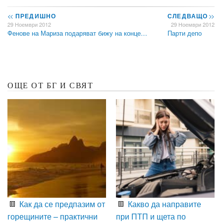
<<
ПРЕДИШНО
СЛЕДВАЩО
>>
29 Ноември 2012
29 Ноември 2012
Фенове на Мариза подаряват бижу на конце…
Парти депо
ОЩЕ ОТ БГ И СВЯТ
Как да се предпазим от
Какво да направите
горещините – практични
при ПТП и щета по