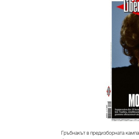
Гръбнакът в предизборната кампа