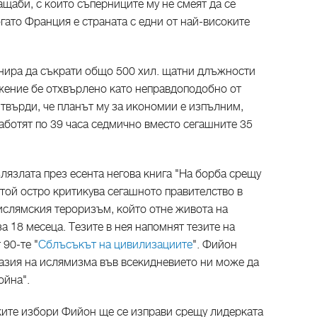
щаби, с които съперниците му не смеят да се
огато Франция е страната с едни от най-високите
ланира да съкрати общо 500 хил. щатни длъжности
жение бе отхвърлено като неправдоподобно от
твърди, че планът му за икономии е изпълним,
аботят по 39 часа седмично вместо сегашните 35
лязлата през есента негова книга "На борба срещу
той остро критикува сегашното правителство в
 ислямския тероризъм, който отне живота на
а 18 месеца. Тезите в нея напомнят тезите на
 90-те "
Сблъсъкът на цивилизациите
". Фийон
вазия на ислямизма във всекидневието ни може да
ойна".
ските избори Фийон ще се изправи срещу лидерката