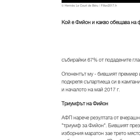
© Hermès Le Court de Béru / Fillon2017.fr
Кой е Фийон и какво обещава на ф
събирайки 67% от подадените гла
Опонентът му - бившият премиер 
подкрепя съпартиеца си в кампани
и началото на май 2017 г.
Триумфът на Фийон
АФП нарече резултата от вчерашно
"триумф за Фийон". Бившият пре
изборния маратон зае трето място 