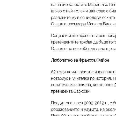
на националистите Марин льо Пен
вляво с най-големи шансове е б
разликите му в социологическите
Оланд и премиера Манюел Валс с
Социалистите правят вътрешнопар
претендентите трябва да бъде гот
Оланд още не е обявил дали ще с
Любопитно за Франсоа Фийон
62-годишният юрист е израснал в
нотариус и учителка по история. Н
политическа кариера, която през 
президента Саркози.
Преди това, през 2002-2012 г., е 
образованието и науката, на окол
През 90-те също е бил член на ка