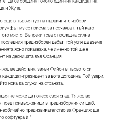
те" да се обединят около единния кандидат на
ща и Жупе.
 още в първия тур на първичните избори,
риумфът му се приема за неочакван, тъй като
тото място. Въпреки това с последна силна
 последния предизборен дебат, той успя да вземе
енията ясно показваха, че именно той ще е
нт на десницата във Франция.
 желае действия, заяви Фийон в първото си
а кандидат-президент за вота догодина. Той увери,
йто иска да служи на страната.
ция не може да понесе своя спад. Тя желае
он пред привърженици в предизборния си щаб,
а необичайно предизвикателство за Франция: ще
ло софтуера ѝ."