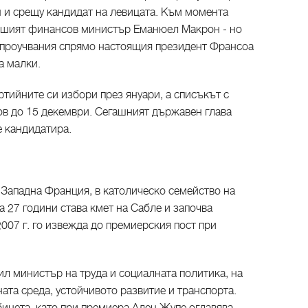
 и срещу кандидат на левицата. Към момента
ившият финансов министър Еманюел Макрон - но
 проучвания спрямо настоящия президент Франсоа
а малки.
тийните си избори през януари, а списъкът с
ов до 15 декември. Сегашният държавен глава
е кандидатира.
 Западна Франция, в католическо семейство на
а 27 години става кмет на Сабле и започва
2007 г. го извежда до премиерския пост при
бил министър на труда и социалната политика, на
ната среда, устойчивото развитие и транспорта.
бинета, като при премиера Ален Жупе оглавява