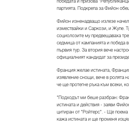
победата и призова "Републиканци
партията. Подкрепа за Фийон обе
Фийон изненадващо излезе начело
измествайки и Саркози, и Жупе. Т
социолозите му предвещаваха тре
седмица от кампанията и победа в
първия тур. За втория вече настро
официалният кандидат за президе
Франция желае истината, Франция
изявление снощи, вече в ролята н
че ще протегне ръка към всеки, ко
"Подходът ми беше разбран: Фран
истината и действия - заяви Фий
цитиран от "Ройтерс". - Ще поем
кажа истината и ще променя изця