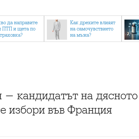
кво да направите
Как дрехите влияят
и ПТП и щета по
на самочувствието
страховка?
на мъжа?
 - кандидатът на дясното
е избори във Франция