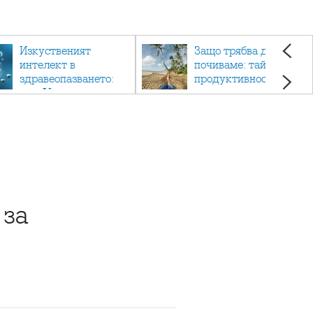
Изкуственият
Защо трябва да си
интелект в
почиваме: тайната на
здравеопазването:
продуктивността,
как AI променя
здравето и добрия
медицината
живот.
 за