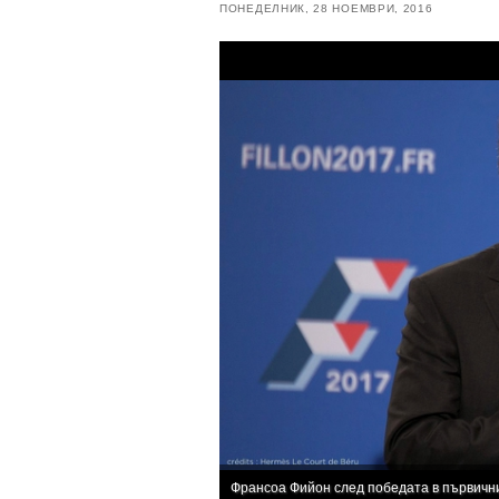
ПОНЕДЕЛНИК, 28 НОЕМВРИ, 2016
Франсоа Фийон след победата в първичн