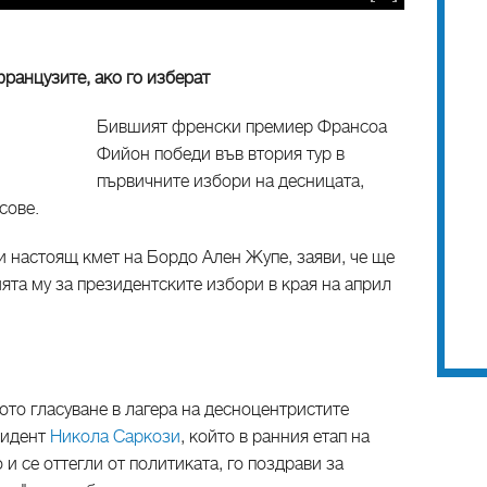
ранцузите, ако го изберат
Бившият френски премиер Франсоа
Фийон победи във втория тур в
първичните избори на десницата,
сове.
и настоящ кмет на Бордо Ален Жупе, заяви, че ще
ята му за президентските избори в края на април
то гласуване в лагера на десноцентристите
зидент
Никола Саркози
, който в ранния етап на
и се оттегли от политиката, го поздрави за