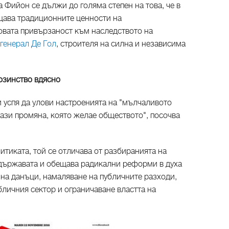
 Фийон се дължи до голяма степен на това, че в
щава традиционните ценности на
говата привързаност към наследството на
генерал Де Гол
, строителя на силна и независима
озинство вдясно
 успя да улови настроенията на "мълчаливото
ази промяна, която желае обществото", посочва
итиката, той се отличава от разбиранията на
 държавата и обещава радикални реформи в духа
 на данъци, намаляване на публичните разходи,
бличния сектор и ограничаване властта на