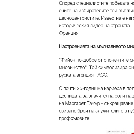
Според специалистите победата на
очите на избирателите той въплъ
десноцентристите. Известна е не
историческия лидер на страната -
Франция.
Настроенията на мълчаливото мн
"Фийон по-добре от опонентите си
мнозинство". Той символизира он
руската агенция ТАСС.
С почти 35-годишна кариера в пол
десницата за значителна роля на
на Маргарет Тачър - съкращаване
свиване броя на служителите в пу
профсъюзите.