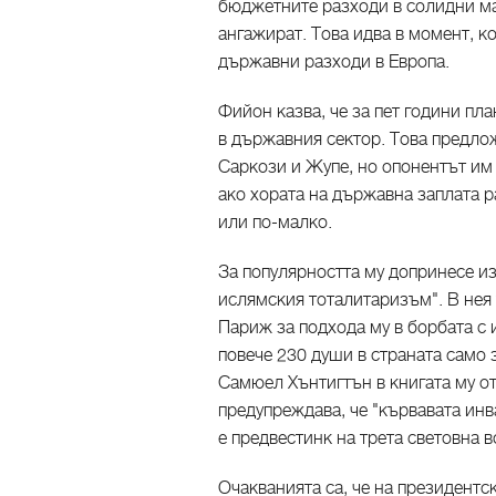
бюджетните разходи в солидни ма
ангажират. Това идва в момент, к
държавни разходи в Европа.
Фийон казва, че за пет години п
в държавния сектор. Това предло
Саркози и Жупе, но опонентът им 
ако хората на държавна заплата р
или по-малко.
За популярността му допринесе из
ислямския тоталитаризъм". В нея 
Париж за подхода му в борбата с
повече 230 души в страната само з
Самюел Хънтигтън в книгата му от
предупреждава, че "кървавата ин
е предвестинк на трета световна в
Очакванията са, че на президент