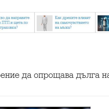
кво да направите
Как дрехите влияят
и ПТП и щета по
на самочувствието
страховка?
на мъжа?
ение да опрощава дълга н