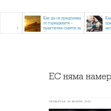
рез
Как да се предпазим
Ка
 - с
от горещините –
пр
ри отново
практични съвети за
за
та
безопасно лято
ЕС няма намер
ЧЕТВЪРТЪК, 29 ЯНУАРИ, 2015