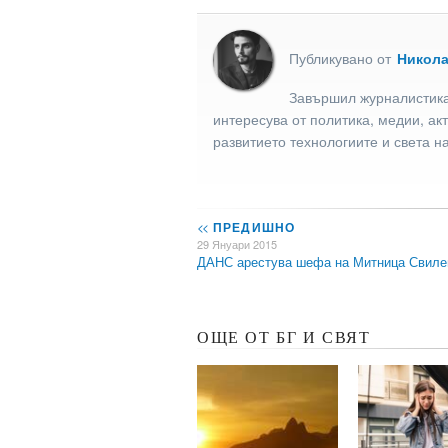
Публикувано от
Никол
Завършил журналистика
интересува от политика, медии, ак
развитието технологиите и света н
<<
ПРЕДИШНО
29 Януари 2015
ДАНС арестува шефа на Митница Свиле
ОЩЕ ОТ БГ И СВЯТ