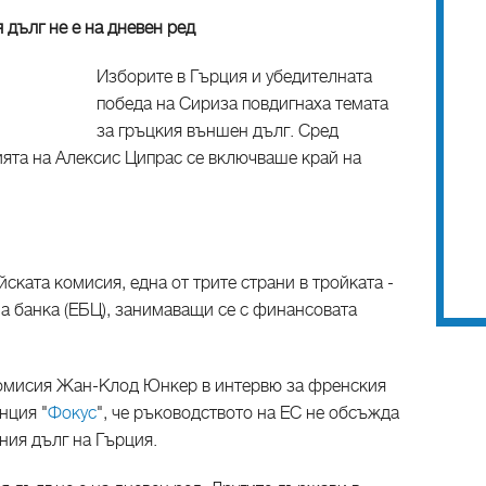
 дълг не е на дневен ред
Изборите в Гърция и убедителната
победа на Сириза повдигнаха темата
за гръцкия външен дълг. Сред
ята на Алексис Ципрас се включваше край на
ската комисия, една от трите страни в тройката -
а банка (ЕБЦ), занимаващи се с финансовата
комисия Жан-Клод Юнкер в интервю за френския
енция "
Фокус
", че ръководството на ЕС не обсъжда
ия дълг на Гърция.