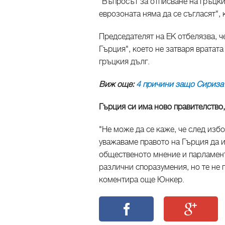
"Въпросът за отписване на гръцки
еврозоната няма да се съгласят",
Председателят на ЕК отбелязва, че
Гърция", което не затваря вратат
гръцкия дълг.
Виж още:
4 причини защо Сириза
Гърция си има ново правителство,
"Не може да се каже, че след избо
уважаваме правото на Гърция да и
общественото мнение и парламент
различни споразумения, но те не п
коментира още Юнкер.