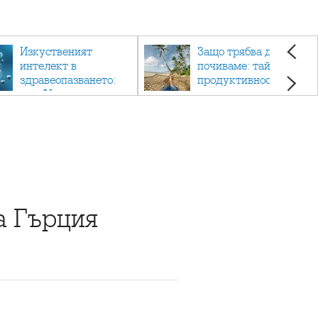
Изкуственият
Защо трябва да си
интелект в
почиваме: тайната на
здравеопазването:
продуктивността,
как AI променя
здравето и добрия
медицината
живот.
а Гърция