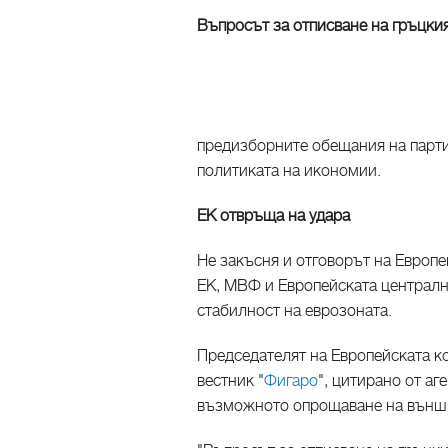
Въпросът за отписване на гръцкия
предизборните обещания на парти
политиката на икономии.
ЕК отвръща на удара
Не закъсня и отговорът на Европей
ЕК, МВФ и Европейската централн
стабилност на еврозоната.
Председателят на Европейската 
вестник "
Фигаро
", цитирано от аг
възможното опрощаване на външн