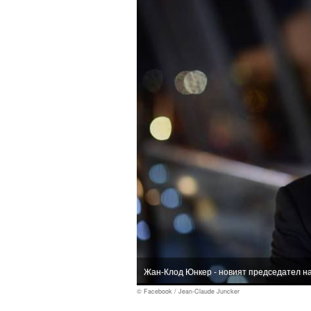
Жан-Клод Юнкер - новият председател н
© Facebook / Jean-Claude Juncker