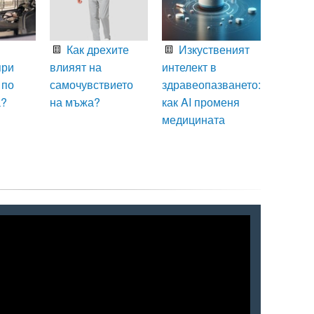
Как дрехите
Изкуственият
при
влияят на
интелект в
 по
самочувствието
здравеопазването:
а?
на мъжа?
как AI променя
медицината