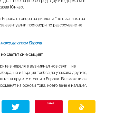
я дълг не е на дневен ред. Другите държави в
 казва Юнкер.
 Европа е говора за диалог и "не е заплаха за
а за евентуални преговори по разсрочване не
 може да спаси Европа
 но светът си е същият
рите в неделя е възникнал нов свят. Ние
збира, но и Гърция трябва да уважава другите,
ите на другите страни в Европа. Възможни са
роменят из основи това, което вече е налице",
Save