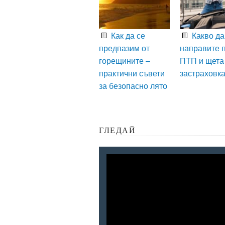
Как да се
Какво да
предпазим от
направите 
горещините –
ПТП и щета
практични съвети
застраховк
за безопасно лято
ГЛЕДАЙ