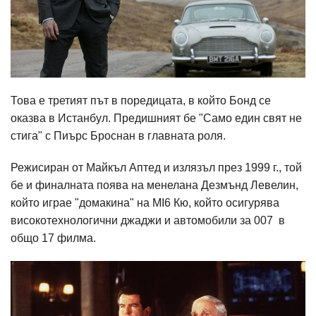
Това е третият път в поредицата, в който Бонд се
оказва в Истанбул. Предишният бе "Само един свят не
стига" с Пиърс Броснан в главната роля.
Режисиран от Майкъл Аптед и излязъл през 1999 г., той
бе и финалната поява на менелана Дезмънд Левелин,
който играе "домакина" на MI6 Кю, който осигурява
високотехнологични джаджи и автомобили за 007 в
общо 17 филма.