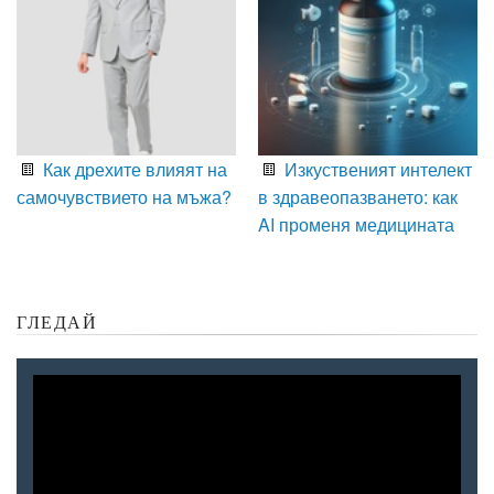
Как дрехите влияят на
Изкуственият интелект
самочувствието на мъжа?
в здравеопазването: как
AI променя медицината
ГЛЕДАЙ