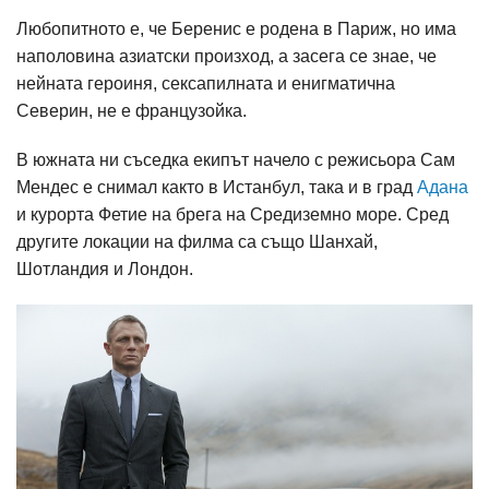
Любопитното е, че Беренис е родена в Париж, но има
наполовина азиатски произход, а засега се знае, че
нейната героиня, сексапилната и енигматична
Северин, не е французойка.
В южната ни съседка екипът начело с режисьора Сам
Мендес е снимал както в Истанбул, така и в град
Адана
и курорта Фетие на брега на Средиземно море. Сред
другите локации на филма са също Шанхай,
Шотландия и Лондон.