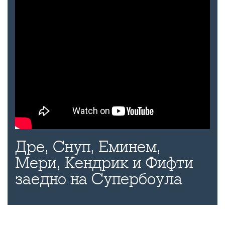
Дре, Снуп, Еминем,
Мери, Кендрик и Фифти
заедно на Супербоула