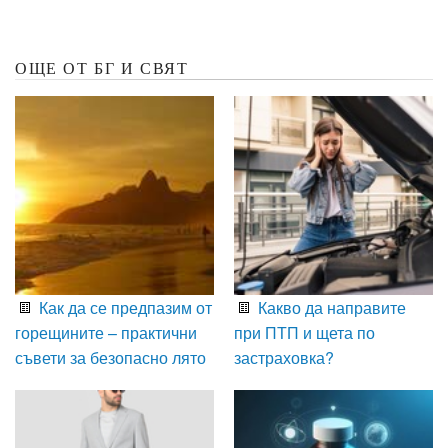
ОЩЕ ОТ БГ И СВЯТ
Как да се предпазим от
Какво да направите
горещините – практични
при ПТП и щета по
съвети за безопасно лято
застраховка?