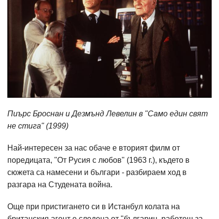
Пиърс Броснан и Дезмънд Левелин в "Само един свят
не стига" (1999)
Най-интересен за нас обаче е вторият филм от
поредицата, "От Русия с любов" (1963 г.), където в
сюжета са намесени и българи - разбираем ход в
разгара на Студената война.
Още при пристигането си в Истанбул колата на
британския агент е следена от "българин, работещ за