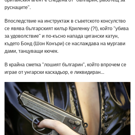
руснаците".
Впоследствие на инструктаж в съветското консулство
се явява българският килър Криленку (?!), който "убива
за удоволствие" и по-късно напада цигански катун,
където Бонд (Шон Конъри) се наслаждава на мургави
дами, танцуващи кючек.
В крайна сметка "лошият българин", който впрочем се
играе от унгарски каскадьор, е ликвидиран...