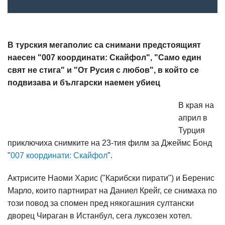
В турския мегаполис са снимани предстоящият
наесен "007 координати: Скайфол", "Само един
свят не стига" и "От Русия с любов", в който се
подвизава и български наемен убиец
В края на
април в
Турция
приключиха снимките на 23-тия филм за Джеймс Бонд
"
007 координати: Скайфол
".
Актрисите Наоми Харис ("Карибски пирати") и Беренис
Марло, които партнират на Даниел Крейг, се снимаха по
този повод за спомен пред някогашния султански
дворец Чираган в Истанбул, сега луксозен хотел.