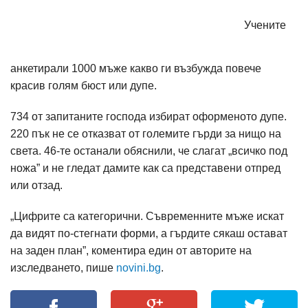
Учените
анкетирали 1000 мъже какво ги възбужда повече
красив голям бюст или дупе.
734 от запитаните господа избират оформеното дупе.
220 пък не се отказват от големите гърди за нищо на
света. 46-те останали обяснили, че слагат „всичко под
ножа” и не гледат дамите как са представени отпред
или отзад.
„Цифрите са категорични. Съвременните мъже искат
да видят по-стегнати форми, а гърдите сякаш остават
на заден план”, коментира един от авторите на
изследването, пише
novini.bg
.