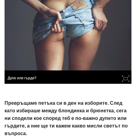
Дупе или гърди?
Превръщаме петъка си в ден на изборите. След
като избираше между блондинка и брюнетка, сега
ни сподели кое според теб е по-важно дупето или
гърдите, а ние ще ти кажем какво мисли светът по
въпроса.