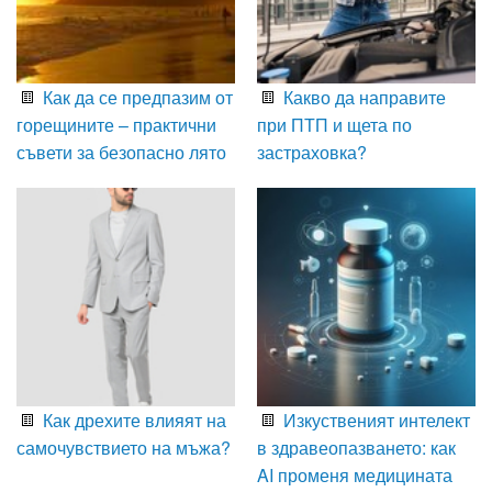
Как да се предпазим от
Какво да направите
горещините – практични
при ПТП и щета по
съвети за безопасно лято
застраховка?
Как дрехите влияят на
Изкуственият интелект
самочувствието на мъжа?
в здравеопазването: как
AI променя медицината