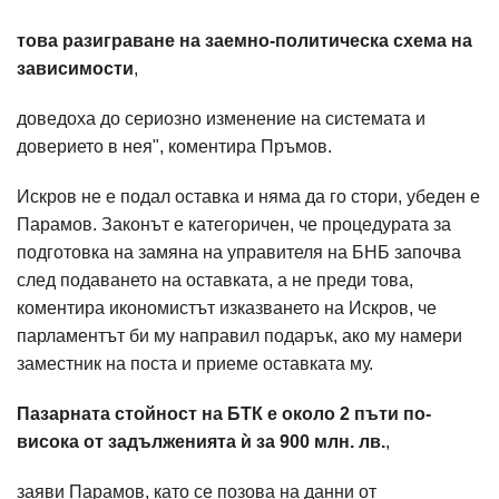
това разиграване на заемно-политическа схема на
зависимости
,
доведоха до сериозно изменение на системата и
доверието в нея", коментира Пръмов.
Искров не е подал оставка и няма да го стори, убеден е
Парамов. Законът е категоричен, че процедурата за
подготовка на замяна на управителя на БНБ започва
след подаването на оставката, а не преди това,
коментира икономистът изказването на Искров, че
парламентът би му направил подарък, ако му намери
заместник на поста и приеме оставката му.
Пазарната стойност на БТК е около 2 пъти по-
висока от задълженията ѝ за 900 млн. лв.
,
заяви Парамов, като се позова на данни от