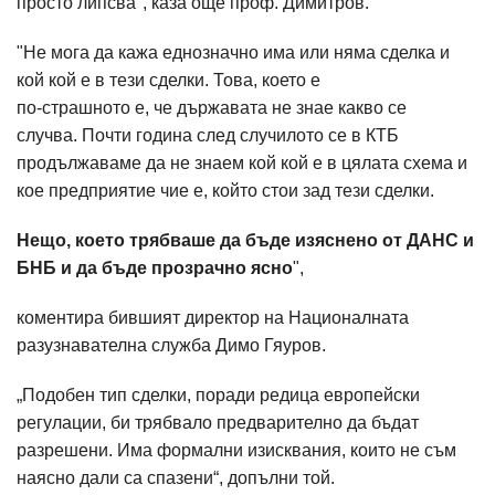
просто липсва", каза още проф. Димитров.
"Не мога да кажа еднозначно има или няма сделка и
кой кой е в тези сделки. Това, което е
по-страшното е, че държавата не знае какво се
случва. Почти година след случилото се в КТБ
продължаваме да не знаем кой кой е в цялата схема и
кое предприятие чие е, който стои зад тези сделки.
Нещо, което трябваше да бъде изяснено от ДАНС и
БНБ и да бъде прозрачно ясно
",
коментира бившият директор на Националната
разузнавателна служба Димо Гяуров.
„Подобен тип сделки, поради редица европейски
регулации, би трябвало предварително да бъдат
разрешени. Има формални изисквания, които не съм
наясно дали са спазени“, допълни той.