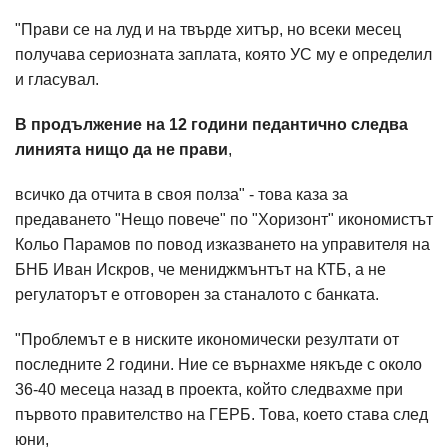
"Прави се на луд и на твърде хитър, но всеки месец
получава сериозната заплата, която УС му е определил
и гласувал.
В продължение на 12 години педантично следва
линията нищо да не прави
,
всичко да отчита в своя полза" - това каза за
предаването "Нещо повече" по "Хоризонт" икономистът
Кольо Парамов по повод изказването на управителя на
БНБ Иван Искров, че мениджмънтът на КТБ, а не
регулаторът е отговорен за станалото с банката.
"Проблемът е в ниските икономически резултати от
последните 2 години. Ние се върнахме някъде с около
36-40 месеца назад в проекта, който следвахме при
първото правителство на ГЕРБ. Това, което става след
юни,