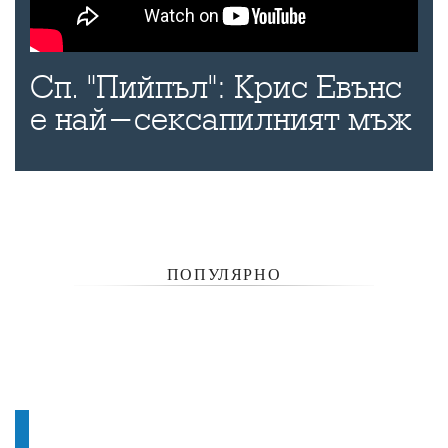
Сп. "Пийпъл": Крис Евънс
е най-сексапилният мъж
ПОПУЛЯРНО