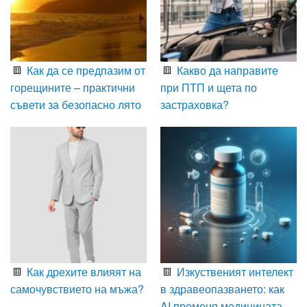
Как да се предпазим от
Какво да направите
горещините – практични
при ПТП и щета по
съвети за безопасно лято
застраховка?
Как дрехите влияят на
Изкуственият интелект
самочувствието на мъжа?
в здравеопазването: как
AI променя медицината