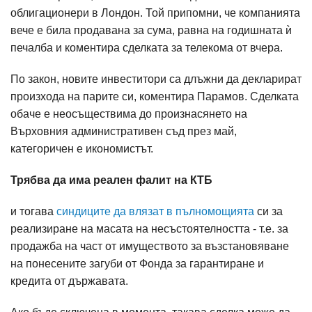
облигационери в Лондон. Той припомни, че компанията
вече е била продавана за сума, равна на годишната ѝ
печалба и коментира сделката за телекома от вчера.
По закон, новите инвеститори са длъжни да декларират
произхода на парите си, коментира Парамов. Сделката
обаче е неосъществима до произнасянето на
Върховния административен съд през май,
категоричен е икономистът.
Трябва да има реален фалит на КТБ
и тогава
синдиците да влязат в пълномощията
си за
реализиране на масата на несъстоятелността - т.е. за
продажба на част от имуществото за възстановяване
на понесените загуби от Фонда за гарантиране и
кредита от държавата.