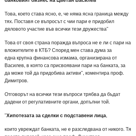
банковият бизнес на Цветан Василев
Това, което става ясно, е, че няма ясна граница между
тях. Поставя се въпросът с чии пари е придобил
дяловото участие във всички тези дружества"
Това от своя страна поражда въпроса не е ли с пари на
вложителите в КТБ? Според мен става дума за
една крупна финансова измама, организирана от
Василев, в която са присвоявани пари на банката, за
да може той да придобива активи", коментира проф.
Димитров.
Отговорът на всички тези въпроси трябва да бъдат
дадени от регулативните органи, допълни той.
"
Хипотезата за сделки с подставени лица
,
които увреждат банката, не е разследвана от никого. Тя