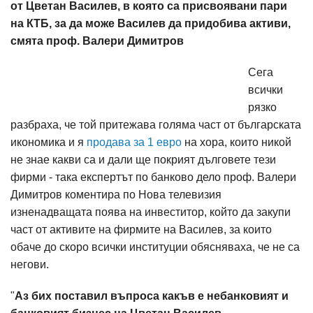
от Цветан Василев, в която са присвоявани пари
на КТБ, за да може Василев да придобива активи,
смята проф. Валери Димитров
Сега
всички
рязко
разбраха, че той притежава голяма част от българската
икономика и я
продава за 1 евро
на хора, които никой
не знае какви са и дали ще покрият дълговете тези
фирми - така експертът по банково дело проф. Валери
Димитров коментира по Нова телевизия
изненадващата поява на инвеститор, който да закупи
част от активите на фирмите на Василев, за които
обаче до скоро всички институции обясняваха, че не са
негови.
"
Аз бих поставил въпроса какъв е небанковият и