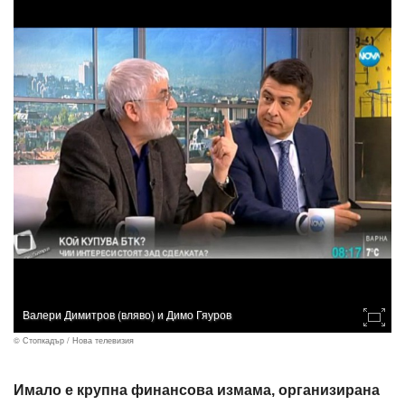
Валери Димитров (вляво) и Димо Гяуров
© Стопкадър / Нова телевизия
Имало е крупна финансова измама, организирана