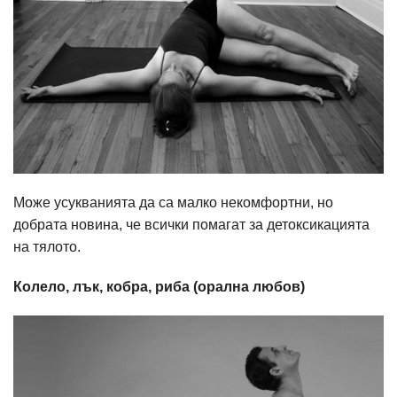
Може усукванията да са малко некомфортни, но
добрата новина, че всички помагат за детоксикацията
на тялото.
Колело, лък, кобра, риба (орална любов)