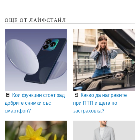
ОЩЕ ОТ ЛАЙФСТАЙЛ
Кои функции стоят зад
Какво да направите
добрите снимки със
при ПТП и щета по
смартфон?
застраховка?