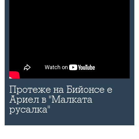
Протеже на Бийонсе е
Ариел в "Малката
русалка"