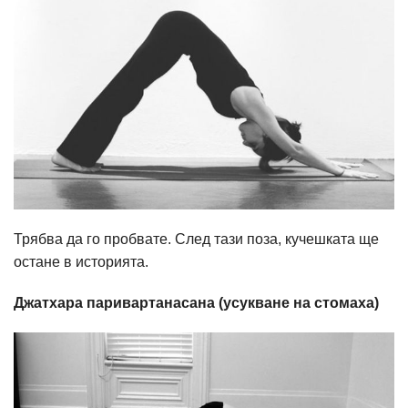
Трябва да го пробвате. След тази поза, кучешката ще
остане в историята.
Джатхара паривартанасана (усукване на стомаха)