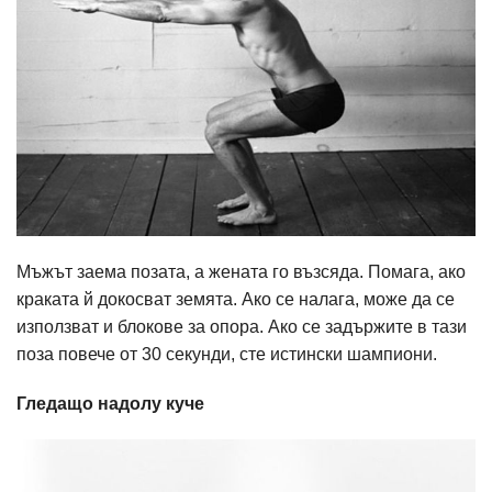
Мъжът заема позата, а жената го възсяда. Помага, ако
краката й докосват земята. Ако се налага, може да се
използват и блокове за опора. Ако се задържите в тази
поза повече от 30 секунди, сте истински шампиони.
Гледащо надолу куче