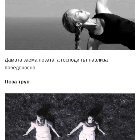
Дамата заема позата, а господинът навлиза
победоносно.
Поза труп