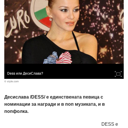
Dess или ДесиСлава?
© style.com
Десислава /DESS/ е единствената певица с
номинации за награди и в поп музиката, и в
попфолка.
DESS е