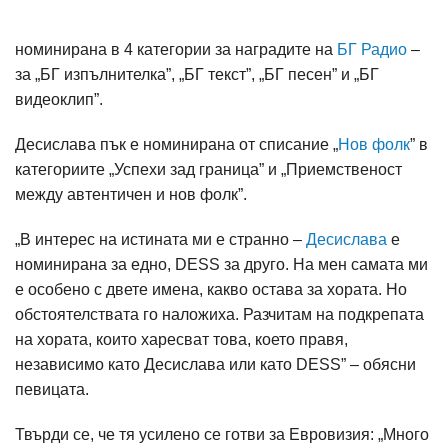
номинирана в 4 категории за наградите на
БГ Радио
–
за „БГ изпълнителка”, „БГ текст”, „БГ песен” и „БГ
видеоклип”.
Десислава пък е номинирана от списание „
Нов фолк
” в
категориите „Успехи зад граница” и „Приемственост
между автентичен и нов фолк”.
„В интерес на истината ми е странно –
Десислава
е
номинирана за едно, DESS за друго. На мен самата ми
е особено с двете имена, какво остава за хората. Но
обстоятелствата го наложиха. Разчитам на подкрепата
на хората, които харесват това, което правя,
независимо като Десислава или като DESS” – обясни
певицата.
Твърди се, че тя усилено се готви за Евровизия: „Много