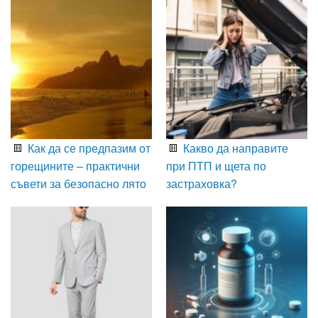
Как да се предпазим от
Какво да направите
горещините – практични
при ПТП и щета по
съвети за безопасно лято
застраховка?