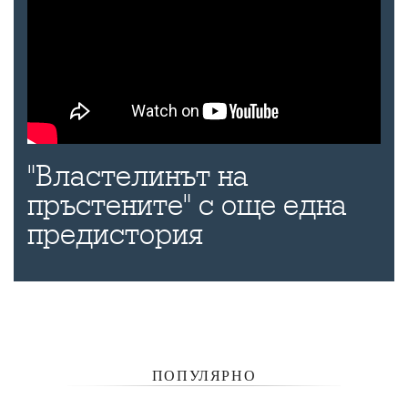
"Властелинът на
пръстените" с още една
предистория
ПОПУЛЯРНО