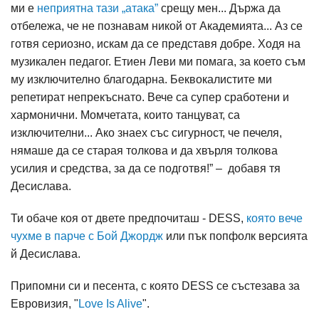
ми е
неприятна тази „атака”
срещу мен... Държа да
отбележа, че не познавам никой от Академията... Аз се
готвя сериозно, искам да се представя добре. Ходя на
музикален педагог. Етиен Леви ми помага, за което съм
му изключително благодарна. Беквокалистите ми
репетират непрекъснато. Вече са супер сработени и
хармонични. Момчетата, които танцуват, са
изключителни... Ако знаех със сигурност, че печеля,
нямаше да се старая толкова и да хвърля толкова
усилия и средства, за да се подготвя!” – добавя тя
Десислава.
Ти обаче коя от двете предпочиташ - DESS,
която вече
чухме в парче с Бой Джордж
или пък попфолк версията
й Десислава.
Припомни си и песента, с която DESS се състезава за
Евровизия, "
Love Is Alive
".