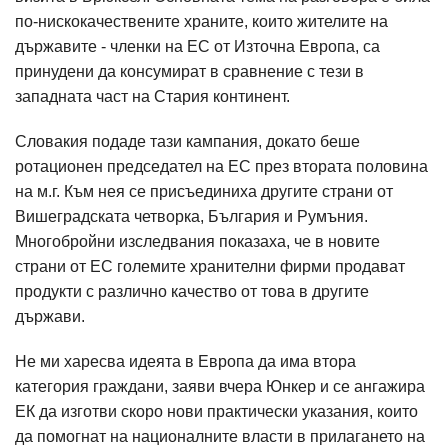
по-нискокачествените храните, които жителите на
държавите - членки на ЕС от Източна Европа, са
принудени да консумират в сравнение с тези в
западната част на Стария континент.
Словакия подаде тази кампания, докато беше
ротационен председател на ЕС през втората половина
на м.г. Към нея се присъединиха другите страни от
Вишеградската четворка, България и Румъния.
Многобройни изследвания показаха, че в новите
страни от ЕС големите хранителни фирми продават
продукти с различно качество от това в другите
държави.
Не ми харесва идеята в Европа да има втора
категория граждани, заяви вчера Юнкер и се ангажира
ЕК да изготви скоро нови практически указания, които
да помогнат на националните власти в прилагането на