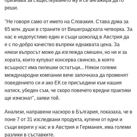
признава за съществуването му и се ангажира да го
реши.
"Не говоря само от името на Словакия. Става дума за
65 млн. души в страните от Вишеградската четворка. За
нас е недопустимо един и същи шоколад в Австрия да
е с по-добро качество въпреки еднаквата цена. За
някои въпросът може да изглежда смешен, но не и за
хората, които купуват консерва свинско, в която
всъщност има пилешки остатъци... Някои големи
международни компании вече започнаха да променят
поведението си и ако ЕК се присъедини към нашия
натиск, убеден съм, че скоро повечето вредни практики
ще изчезнат", заяви той.
Анализи, направени наскоро в България, показаха, че в
поне 7 от 31 изследвани продукта, купени от едни и
същи вериги у нас и в Австрия и Германия, има големи
разлики в съставките.