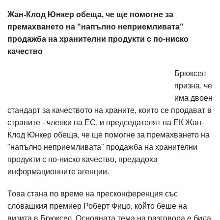
Жан-Клод Юнкер обеща, че ще помогне за
премахването на "напълно неприемливата"
продажба на хранителни продукти с по-ниско
качество
Брюксел
призна, че
има двоен
стандарт за качеството на храните, които се продават в
страните - членки на ЕС, и председателят на ЕК Жан-
Клод Юнкер обеща, че ще помогне за премахването на
"напълно неприемливата" продажба на хранителни
продукти с по-ниско качество, предадоха
информационните агенции.
Това стана по време на пресконференция със
словашкия премиер Роберт Фицо, който беше на
визита в Брюксел. Основната тема на разговора е била