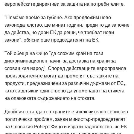
европейските директиви за защита на потребителите.
"Нямаме време за губене. Ако предложим ново
законодателство, ще минат години, преди то да започне
да действа, но дори ЕК да реши, че трябват нови
закони", обясни още председателят на ЕК.
Той обеща на Фицо "да сложим край на този
дискриминационен начин за доставка на храни за
словашкия народ". Според действащите европравила
производителите могат да променят съставките на
продукти, предназначени за различни държави от ЕС,
като са длъжни единствено да упоменават на етикета
на опаковката съдържанието на стоката.
Двойният стандарт в храните е изключително сериозен
политически проблем, заяви министър-председателят
на Словакия Роберт Фицо и изрази задоволство, че ЕК