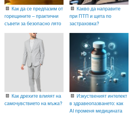
Как да се предпазим от
Какво да направите
горещините – практични
при ПТП и щета по
съвети за безопасно лято
застраховка?
Как дрехите влияят на
Изкуственият интелект
самочувствието на мъжа?
в здравеопазването: как
AI променя медицината