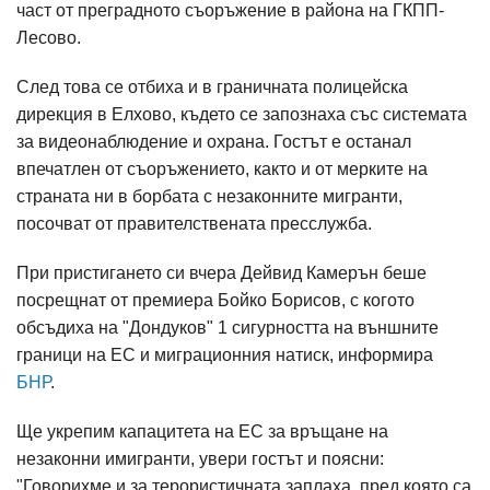
част от преградното съоръжение в района на ГКПП-
Лесово.
След това се отбиха и в граничната полицейска
дирекция в Елхово, където се запознаха със системата
за видеонаблюдение и охрана. Гостът е останал
впечатлен от съоръжението, както и от мерките на
страната ни в борбата с незаконните мигранти,
посочват от правителствената пресслужба.
При пристигането си вчера Дейвид Камерън беше
посрещнат от премиера Бойко Борисов, с когото
обсъдиха на "Дондуков" 1 сигурността на външните
граници на ЕС и миграционния натиск, информира
БНР
.
Ще укрепим капацитета на ЕС за връщане на
незаконни имигранти, увери гостът и поясни:
"Говорихме и за терористичната заплаха, пред която са