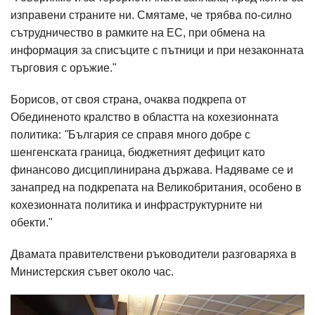
изправени страните ни. Смятаме, че трябва по-силно
сътрудничество в рамките на ЕС, при обмена на
информация за списъците с пътници и при незаконната
търговия с оръжие."
Борисов, от своя страна, очаква подкрепа от
Обединеното кралство в областта на кохезионната
политика:
"
България се справя много добре с
шенгенската граница, бюджетният дефицит като
финансово дисциплинирана държава. Надяваме се и
занапред на подкрепата на Великобритания, особено в
кохезионната политика и инфраструктурните ни
обекти."
Двамата правителствени ръководители разговаряха в
Министерския съвет около час.