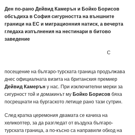
Ден по-рано Дейвид Камерън и Бойко Борисов
обсъдиха в София сигурността на външните
граници на ЕС и миграционния натиск, а вечерта
гледаха изпълнения на нестинари в битово
заведение
С
посещение на българо-турската граница продължава
днес официалната визита на британския премиер
Дейвид Камерън
у нас. При изключителни мерки за
сигурност той и домакинът му
Бойко Борисов
бяха
посрещнати на бургаското летище рано тази сутрин.
След кратка церемония двамата се качиха на
хеликоптер, за да разгледат от въздуха българо-
турската граница, а по-късно са направили обход на