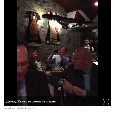
Дейвид Камерън снима България
© Фейсбук / Бойко Борисов