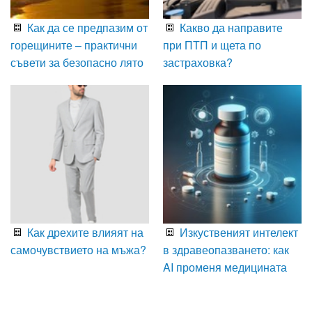
Как да се предпазим от
Какво да направите
горещините – практични
при ПТП и щета по
съвети за безопасно лято
застраховка?
Как дрехите влияят на
Изкуственият интелект
самочувствието на мъжа?
в здравеопазването: как
AI променя медицината