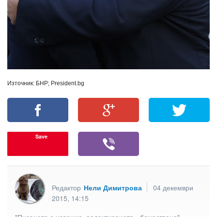
Източник: БНР; President.bg
Save
Редактор
Нели Димитрова
04 декември
2015, 14:15
"Писането е човешко, редактирането - божествено"