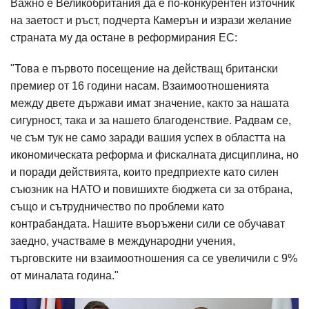
Важно е Великобритания да е по-конкурентен източник
на заетост и ръст, подчерта Камерън и изрази желание
страната му да остане в реформирания ЕС:
"Това е първото посещение на действащ британски
премиер от 16 години насам. Взаимоотношенията
между двете държави имат значение, както за нашата
сигурност, така и за нашето благоденствие. Радвам се,
че съм тук не само заради вашия успех в областта на
икономическата реформа и фискалната дисциплина, но
и поради действията, които предприехте като силен
съюзник на НАТО и повишихте бюджета си за отбрана,
също и сътрудничество по проблеми като
контрабандата. Нашите въоръжени сили се обучават
заедно, участваме в международни учения,
търговските ни взаимоотношения са се увеличили с 9%
от миналата година."