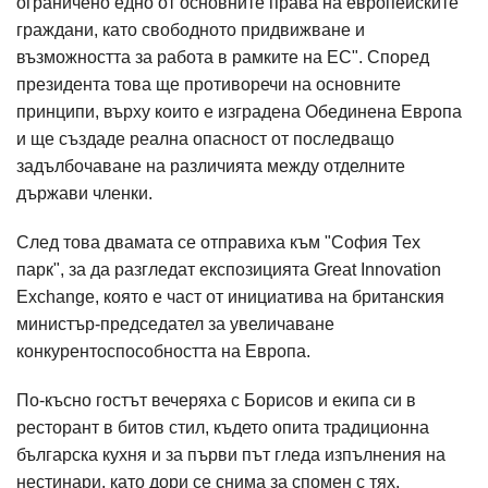
ограничено едно от основните права на европейските
граждани, като свободното придвижване и
възможността за работа в рамките на ЕС". Според
президента това ще противоречи на основните
принципи, върху които е изградена Обединена Европа
и ще създаде реална опасност от последващо
задълбочаване на различията между отделните
държави членки.
След това двамата се отправиха към "София Тех
парк", за да разгледат експозицията Great Innovation
Exchange, която е част от инициатива на британския
министър-председател за увеличаване
конкурентоспособността на Европа.
По-късно гостът вечеряха с Борисов и екипа си в
ресторант в битов стил, където опита традиционна
българска кухня и за първи път гледа изпълнения на
нестинари, като дори се снима за спомен с тях.