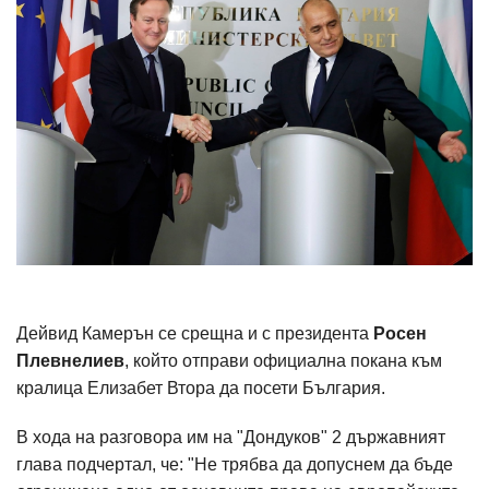
Дейвид Камерън се срещна и с президента
Росен
Плевнелиев
, който отправи официална покана към
кралица Елизабет Втора да посети България.
В хода на разговора им на "Дондуков" 2 държавният
глава подчертал, че: "Не трябва да допуснем да бъде