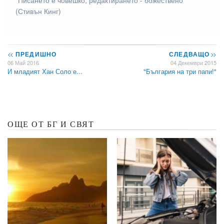
(Стивън Кинг)
<<
ПРЕДИШНО
СЛЕДВАЩО
>>
06 Май 2016
04 Декември 2015
И младият Хан Соло е...
"България на три папи!"
ОЩЕ ОТ БГ И СВЯТ