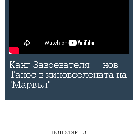
Канг Завоевателя - нов
Танос в киновселената на
"Марвъл"
ПОПУЛЯРНО