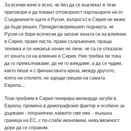
За всички вече е ясно, че без да се въвлекат в тези
преговори и да поемат отговорност партньорите ни от
Съединените щати и Русия, въпросът в Сирия не може
да бъде решен. Преждеговорившият подчерта, че
Русия се бори всячески да запази зоната си на влияние
в Сирия, прави писти, прави съоръжения, праща
техника и по никакъв начин не личи, че са се отказали
от зоната си на влияние в Сирия. Ние трябва ли това
да го премълчаваме, да не го виждаме, а да се чудим,
както беше и с финансовата криза, между другото,
която ни сполетя, не заради грешки на самата
Европа…
Този проблем в Сирия генерира милиарди загуби в
Европа, промяна в демографския фактор и особено за
държави - погранични, каквито сме ние, - външна
граница на ЕС, с по-слаби икономики, невъзможност
дори да се справим.