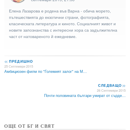
Елена Лазарова е родена във Варна - обича морето,
пътешествията до екзотични страни, фотографията,
класическата литература и киното. Социалният живот и
новите запознанства с интересни хора са задължителна
част от натовареното й ежедневие.
<<
ПРЕДИШНО
25 Септември 2015
Амбициозен филм по "Големият залог" на М…
СЛЕДВАЩО
>>
26 Септември 2015
Почти половината българи умират от сърде…
ОЩЕ ОТ БГ И СВЯТ