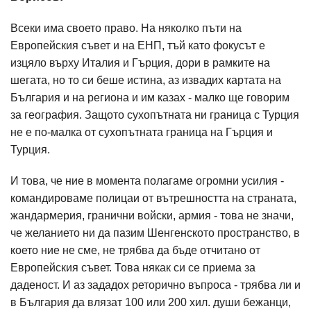
Всеки има своето право. На няколко пъти на
Европейския съвет и на ЕНП, тъй като фокусът е
изцяло върху Италия и Гърция, дори в рамките на
шегата, но то си беше истина, аз извадих картата на
България и на региона и им казах - малко ще говорим
за география. Защото сухопътната ни граница с Турция
не е по-малка от сухопътната граница на Гърция и
Турция.
И това, че ние в момента полагаме огромни усилия -
командироваме полицаи от вътрешността на страната,
жандармерия, гранични войски, армия - това не значи,
че желанието ни да пазим Шенгенското пространство, в
което ние не сме, не трябва да бъде отчитано от
Европейския съвет. Това някак си се приема за
даденост. И аз зададох реторично въпроса - трябва ли и
в България да влязат 100 или 200 хил. души бежанци,