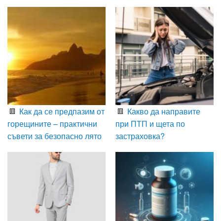
Как да се предпазим от
Какво да направите
горещините – практични
при ПТП и щета по
съвети за безопасно лято
застраховка?