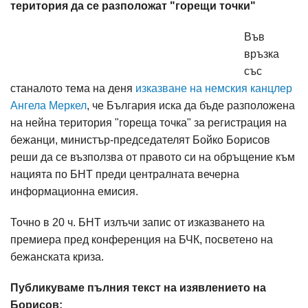
територия да се разположат "горещи точки"
Във
връзка
със
станалото тема на деня
изказване на немския канцлер
Ангела Меркел
, че България иска да бъде разположена
на нейна територия "гореща точка" за регистрация на
бежанци, министър-председателят Бойко Борисов
реши да се възползва от правото си на обръщение към
нацията по БНТ преди централната вечерна
информационна емисия.
Точно в 20 ч. БНТ излъчи запис от изказването на
премиера пред конференция на БЧК, посветено на
бежанската криза.
Публикуваме пълния текст на изявлението на
Борисов: