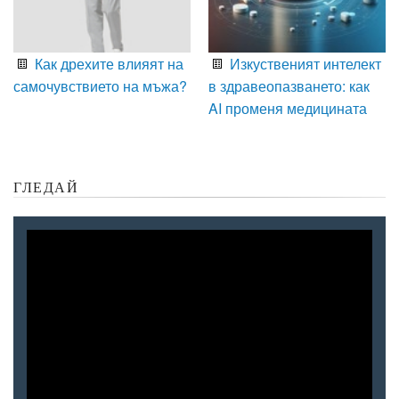
Как дрехите влияят на
Изкуственият интелект
самочувствието на мъжа?
в здравеопазването: как
AI променя медицината
ГЛЕДАЙ