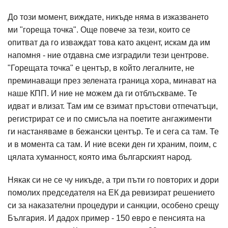
До този момент, виждате, никъде няма в изказването
ми "гореща точка". Още повече за тези, които се
опитват да го изваждат това като акцент, искам да им
напомня - ние отдавна сме изградили тези центрове.
"Горещата точка" е център, в който легалните, не
преминаващи през зелената граница хора, минават на
наше КПП. И ние не можем да ги отблъскваме. Те
идват и влизат. Там им се взимат пръстови отпечатъци,
регистрират се и по смисъла на поетите ангажименти
ги настаняваме в бежански център. Те и сега са там. Те
и в момента са там. И ние всеки ден ги храним, поим, с
цялата хуманност, която има българският народ.
Някак си не се чу никъде, а три пъти го повторих и дори
помолих председателя на ЕК да ревизират решението
си за наказателни процедури и санкции, особено срещу
България. И дадох пример - 150 евро е пенсията на