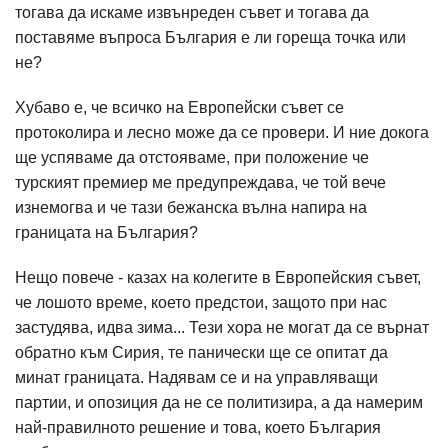
тогава да искаме извънреден съвет и тогава да
поставяме въпроса България е ли гореща точка или
не?
Хубаво е, че всичко на Европейски съвет се
протоколира и лесно може да се провери. И ние докога
ще успяваме да отстояваме, при положение че
турският премиер ме предупреждава, че той вече
изнемогва и че тази бежанска вълна напира на
границата на България?
Нещо повече - казах на колегите в Европейския съвет,
че лошото време, което предстои, защото при нас
застудява, идва зима... Тези хора не могат да се върнат
обратно към Сирия, те панически ще се опитат да
минат границата. Надявам се и на управляващи
партии, и опозиция да не се политизира, а да намерим
най-правилното решение и това, което България