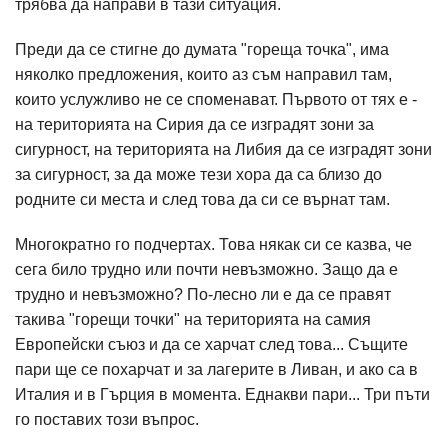
трябва да направи в тази ситуация.
Преди да се стигне до думата "гореща точка", има
няколко предложения, които аз съм направил там,
които услужливо не се споменават. Първото от тях е -
на територията на Сирия да се изградят зони за
сигурност, на територията на Либия да се изградят зони
за сигурност, за да може тези хора да са близо до
родните си места и след това да си се върнат там.
Многократно го подчертах. Това някак си се казва, че
сега било трудно или почти невъзможно. Защо да е
трудно и невъзможно? По-лесно ли е да се правят
такива "горещи точки" на територията на самия
Европейски съюз и да се харчат след това... Същите
пари ще се похарчат и за лагерите в Ливан, и ако са в
Италия и в Гърция в момента. Еднакви пари... Три пъти
го поставих този въпрос.