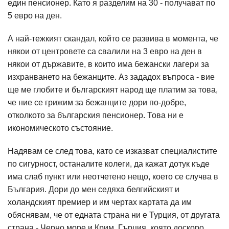
един пенсионер. Като я разделим на 30 - получават по
5 евро на ден.
А най-тежкият скандал, който се развива в момента, че
някои от центровете са свалили на 3 евро на ден в
някои от държавите, в които има бежански лагери за
изхранването на бежанците. Аз зададох въпроса - вие
ще ме глобите и българският народ ще платим за това,
че ние се грижим за бежанците дори по-добре,
отколкото за българския пенсионер. Това ни е
икономическото състояние.
Надявам се след това, като се изказват специалистите
по сигурност, останалите колеги, да кажат дотук къде
има слаб пункт или неотчетено нещо, което се случва в
България. Дори до мен седяха белгийският и
холандският премиер и им чертах картата да им
обяснявам, че от едната страна ни е Турция, от другата
страна - Черно море и Крим, Гърция, която доскоро