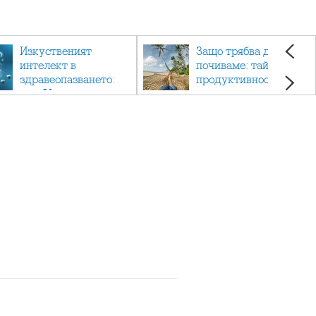
Изкуственият
Защо трябва да си
интелект в
почиваме: тайната на
здравеопазването:
продуктивността,
как AI променя
здравето и добрия
медицината
живот.