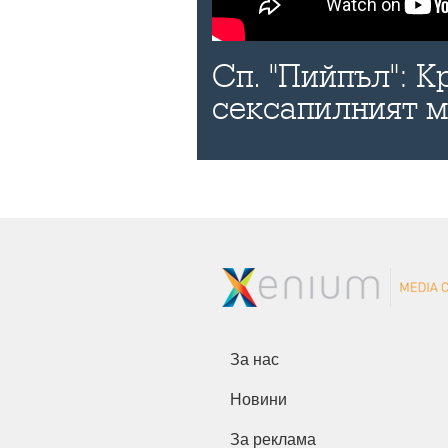
Сп. "Пийпъл": К
сексапилният 
За нас
Новини
За реклама