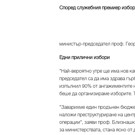
Според служебния премиер избор
министър-председател проф. Геор
Едни прилични избори
"Най-вероятно утре ще има нов к
председател са да има здрава гърб
изпълнил 90% от ангажиментите н
беше да организираме изборите. 
"Заварихме един продънен бюджет 
наложи преструктуриране на цен
операции", заяви проф. Близнашк
за министерствата, стана ясно от 