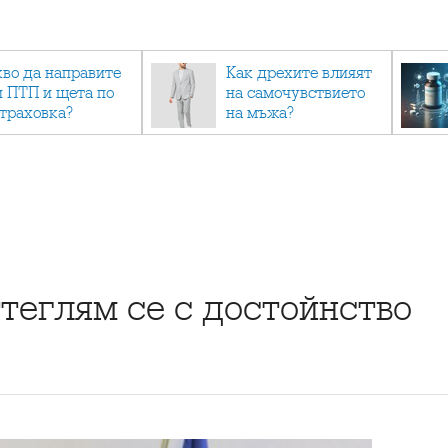
кво да направите
Как дрехите влияят
и ПТП и щета по
на самочувствието
страховка?
на мъжа?
теглям се с достойнство