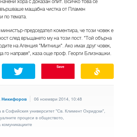
начени хора с доказан опит. Всичко това се
извършваше мащабна чистка от Пламен
 по темата.
министър-председател коментира, че този човек е
ост след връщането му на този пост. "Той обърна
одите на Агенция "Митници". Ако имах друг човек,
да го направя", каза още проф. Георги Близнашки.
Save
а Никифоров
06 ноември 2014, 10:48
 в Софийския университет "Св. Климент Охридски",
туалните процеси в обществото,
а комуникациите