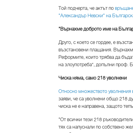
Той подчерта, че актът по
връщане
"Александър Невски" на Българск
"Върнахме доброто име на Бълга
Друго, с което се гордее, е възст
възстановени плащания. Върнахме
Реформите, които трябва да бъда
на злоупотреба“, допълни проф. 
Чиска няма, само 218 уволнени
Относно множеството уволнения 
заяви, че са уволнени общо 218 д
чиска не е направена, защото теп
"От всички тези 218 ръководители
тях са напуснали по собствено же