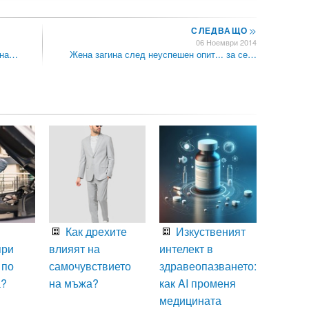
СЛЕДВАЩО
>>
06 Ноември 2014
 на…
Жена загина след неуспешен опит... за се…
Как дрехите
Изкуственият
при
влияят на
интелект в
 по
самочувствието
здравеопазването:
а?
на мъжа?
как AI променя
медицината