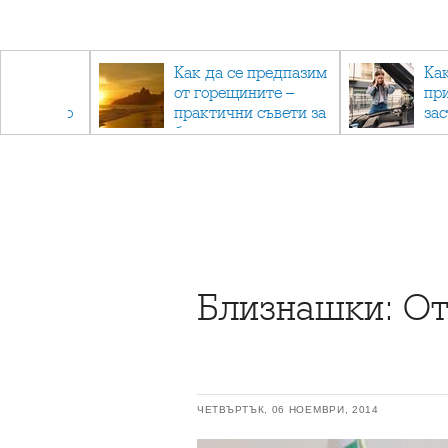
рез
Как да се предпазим
Ка
 - с
от горещините –
пр
ри отново
практични съвети за
за
та
безопасно лято
Близнашки: От
ЧЕТВЪРТЪК, 06 НОЕМВРИ, 2014