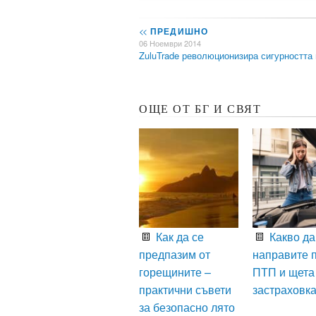
<<
ПРЕДИШНО
06 Ноември 2014
ZuluTrade революционизира сигурността
ОЩЕ ОТ БГ И СВЯТ
Как да се
Какво да
предпазим от
направите 
горещините –
ПТП и щета
практични съвети
застраховк
за безопасно лято