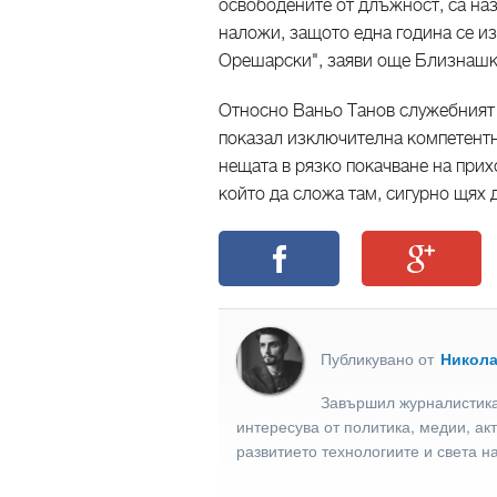
освободените от длъжност, са наз
наложи, защото една година се 
Орешарски", заяви още Близнашки
Относно Ваньо Танов служебният 
показал изключителна компетентн
нещата в рязко покачване на прих
който да сложа там, сигурно щях 
Публикувано от
Никол
Завършил журналистика
интересува от политика, медии, ак
развитието технологиите и света н