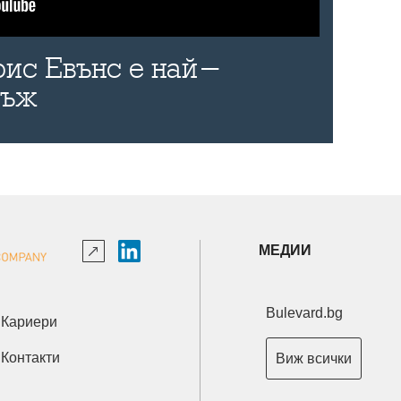
рис Евънс е най-
мъж
МЕДИИ
Bulevard.bg
Кариери
Контакти
Виж всички