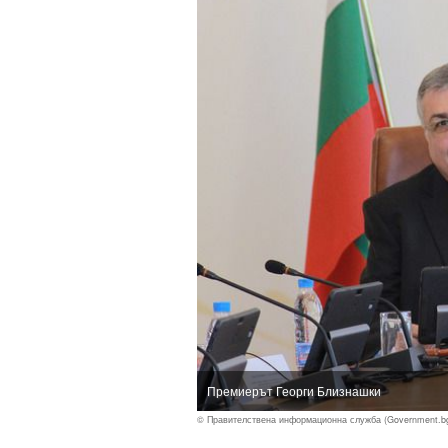
Премиерът Георги Близнашки
© Правителствена информационна служба (Government.b