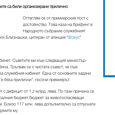
ите са били организирани прилично
Оттеглям се от премиерския пост с
достойнство. Това каза на брифинг в
Народното събрание служебният
ги Близнашки, цитиран от агенция "
Фокус
".
абинет. Съветите ми към следващия министър-
ина. Тръгвам си с чистата съвест, че съм
а служебния кабинет. Една от основните задачи
Те бяха прилични", посочи премиерът.
с дефицит от 1,2 млрд. лева. По тази причина се
тралния бюджет бюджет за животоспасяващи
и. Близо 117 млн. лева допълнително са отпуснати
думите му.