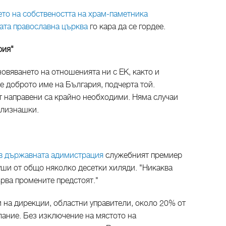
то на собствеността на храм-паметника
ата православна църква
го кара да се гордее.
рия"
ановяването на отношенията ни с ЕК, както и
 доброто име на България, подчерта той.
т направени са крайно необходими. Няма случаи
Близнашки.
в държавната адимистрация
служебният премиер
уши от общо няколко десетки хиляди. "Никаква
ърва промените предстоят."
 на дирекции, областни управители, около 20% от
лание. Без изключение на мястото на