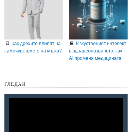
Как дрехите влияят на
Изкуственият интелект
самочувствието на мъжа?
в здравеопазването: как
AI променя медицината
ГЛЕДАЙ