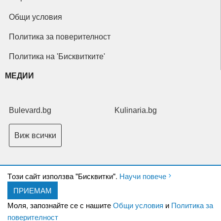
Общи условия
Политика за поверителност
Политика на 'Бисквитките'
МЕДИИ
Bulevard.bg
Kulinaria.bg
Виж всички
Tози сайт използва "Бисквитки".
Научи повече
ПРИЕМАМ
Copyright © 2026 Ксениум ООД. Всички права запазени.
Developed by
Моля, запознайте се с нашите
Общи условия
и
Политика за
XeniumCompany.com
поверителност