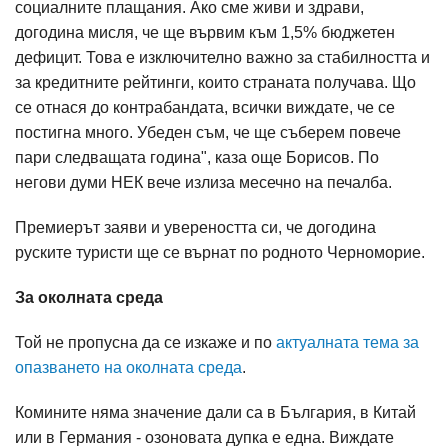
социалните плащания. Ако сме живи и здрави,
догодина мисля, че ще вървим към 1,5% бюджетен
дефицит. Това е изключително важно за стабилността и
за кредитните рейтинги, които страната получава. Що
се отнася до контрабандата, всички виждате, че се
постигна много. Убеден съм, че ще съберем повече
пари следващата година", каза още Борисов. По
негови думи НЕК вече излиза месечно на печалба.
Премиерът заяви и увереността си, че догодина
руските туристи ще се върнат по родното Черноморие.
За околната среда
Той не пропусна да се изкаже и по
актуалната тема за
опазването на околната среда
.
Комините няма значение дали са в България, в Китай
или в Германия - озоновата дупка е една. Виждате