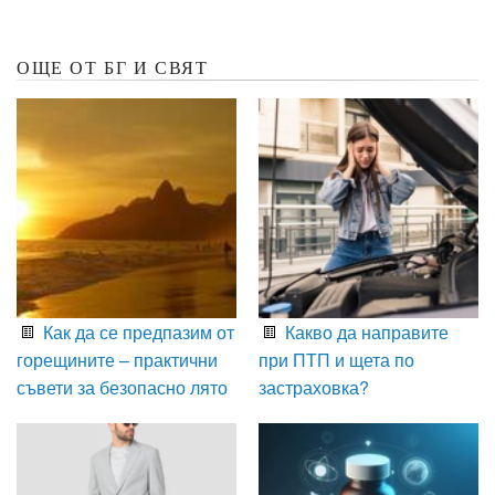
ОЩЕ ОТ БГ И СВЯТ
Как да се предпазим от
Какво да направите
горещините – практични
при ПТП и щета по
съвети за безопасно лято
застраховка?