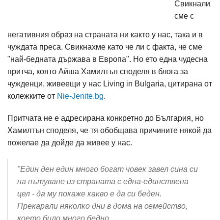
Свикнали
сме с
негативния образ на страната ни както у нас, така и в
чуждата преса. Свикнахме като че ли с факта, че сме
"най-бедната държава в Европа". Но ето една чудесна
притча, която Айша Хамилтън споделя в блога за
чужденци, живеещи у нас Living in Bulgaria, цитирана от
колежките от
Nie-Jenite.bg
.
Притчата не е адресирана конкретно до България, но
Хамилтън споделя, че тя обобщава причините някой да
пожелае да дойде да живее у нас.
"Един ден един много богат човек завел сина си
на пътуване из страната с една-единствена
цел - да му покаже какво е да си беден.
Прекарали няколко дни в дома на семейство,
което било много бедно.