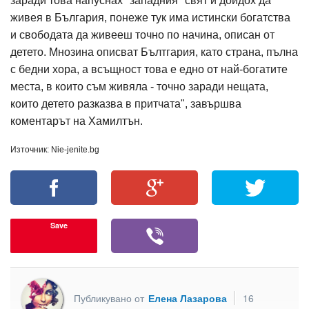
заради това напуснах "западния" свят и дойдох да
живея в България, понеже тук има истински богатства
и свободата да живееш точно по начина, описан от
детето. Мнозина описват Бълтгария, като страна, пълна
с бедни хора, а всъщност това е едно от най-богатите
места, в които съм живяла - точно заради нещата,
които детето разказва в притчата", завършва
коментарът на Хамилтън.
Източник: Nie-jenite.bg
Save
Публикувано от
Елена Лазарова
16