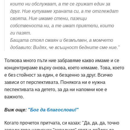
които ни обслужват, а те се грижат един за
друг. Ние купуваме храната си, а те отглеждат
своята. Ние имаме стени, пазещи
собственоста ни, а те имат приятели, които
ги пазят.
Бащата стоял смаян и безмълвен, а момчето
добавило: Видях, че всъщност бедните сме ние."
Толкова много пъти ние забравяме какво имаме и се
концентрираме върху онова, което нямаме. Това, което
е без стойност за един, е безценно за друг. Всичко
зависи от перспективата. Понякога ни е нужна
песпективата на детето, за да ни напомни кое е
важното.
Виж още:
"Бог да благослови!"
Когато прочетох притчата, си казах: "Да, да, да, точно