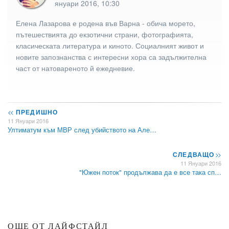
януари 2016, 10:30
Елена Лазарова е родена във Варна - обича морето,
пътешествията до екзотични страни, фотографията,
класическата литература и киното. Социалният живот и
новите запознанства с интересни хора са задължителна
част от натовареното й ежедневие.
<<
ПРЕДИШНО
11 Януари 2016
Ултиматум към МВР след убийството на Але…
СЛЕДВАЩО
>>
11 Януари 2016
"Южен поток" продължава да е все така сп…
ОЩЕ ОТ ЛАЙФСТАЙЛ