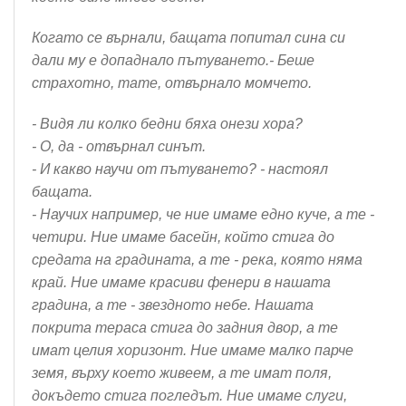
Когато се върнали, бащата попитал сина си
дали му е допаднало пътуването.- Беше
страхотно, тате, отвърнало момчето.
- Видя ли колко бедни бяха онези хора?
- О, да - отвърнал синът.
- И какво научи от пътуването? - настоял
бащата.
- Научих например, че ние имаме едно куче, а те -
четири. Ние имаме басейн, който стига до
средата на градината, а те - река, която няма
край. Ние имаме красиви фенери в нашата
градина, а те - звездното небе. Нашата
покрита тераса стига до задния двор, а те
имат целия хоризонт. Ние имаме малко парче
земя, върху което живеем, а те имат поля,
докъдето стига погледът. Ние имаме слуги,