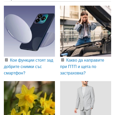
Кои функции стоят зад
Какво да направите
добрите снимки със
при ПТП и щета по
смартфон?
застраховка?