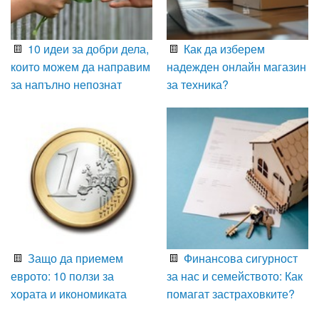
10 идеи за добри дела,
Как да изберем
които можем да направим
надежден онлайн магазин
за напълно непознат
за техника?
Защо да приемем
Финансова сигурност
еврото: 10 ползи за
за нас и семейството: Как
хората и икономиката
помагат застраховките?