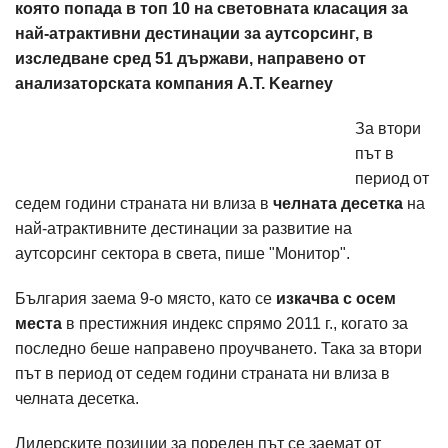
която попада в топ 10 на световната класация за
най-атрактивни дестинации за аутсорсинг, в
изследване сред 51 държави, направено от
анализаторската компания A.T. Kearney
За втори
път в
период от
седем години страната ни влиза в
челната десетка
на
най-атрактивните дестинации за развитие на
аутсорсинг сектора в света, пише "Монитор".
България заема 9-о място, като се
изкачва с осем
места
в престижния индекс спрямо 2011 г., когато за
последно беше направено проучването. Така за втори
път в период от седем години страната ни влиза в
челната десетка.
Лидерските позиции за пореден път се заемат от