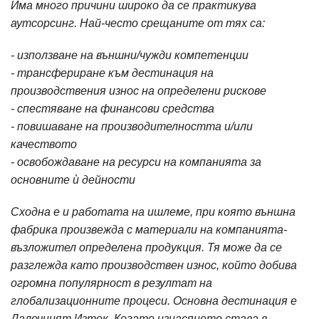
Има много причини широко да се практикува
аутсорсинг. Най-често срещаните от тях са:
- използване на външни/чужди компетенции
- трансфериране към дестинация на
производствения износ на определени рискове
- спестяване на финансови средства
- повишаване на производителността и/или
качеството
- освобождаване на ресурси на компанията за
основните ѝ дейности
Сходна е и работата на ишлеме, при която външна
фабрика произвежда с материали на компанията-
възложител определена продукция. Тя може да се
разглежда като производствен износ, който добива
огромна популярност в резултат на
глобализационните процеси. Основна дестинация е
Далечният Изток. Когато изнасянето става в