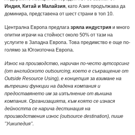
Индия, Китай и Малайзия
, като Азия продължава да
доминира, представена от шест страни в топ 10.
Централна Европа предлага
зряла индустрия
и много
опитни играчи на стойност около 50% от тази на
услугите в Западна Европа. Това предимство е още по-
голямо за Югоизточна Европа.
Износ на производство, наричан по-често аутсорсинг
(от английското outsourcing, което е съкращение от
Outside Resource Using), е концепция за взимане на
вътрешни функции на дадена компания и
предоставянето им за изпълнение от външна
компания. Организацията, към която се изнася
дейността се нарича дестинация на
производствения износ (outsource destination), пише
"Уикипедия".