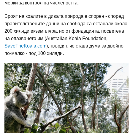
мерки за контрол на числеността.
Броят на коалите в дивата природа е спорен - според
правителствените данни на свобода са останали около
200 хиляди екземпляра, но от фондацията, посветена
на опазването им (Australian Koala Foundation,
SaveTheKoala.com
), твърдят, че става дума за двойно
по-малко - под 100 хиляди.