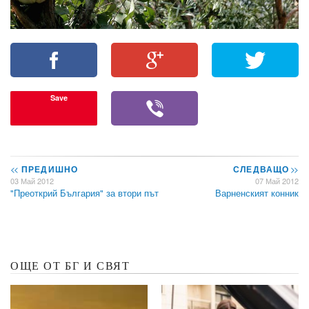
Save
<<
ПРЕДИШНО
СЛЕДВАЩО
>>
03 Май 2012
07 Май 2012
"Преоткрий България" за втори път
Варненският конник
ОЩЕ ОТ БГ И СВЯТ