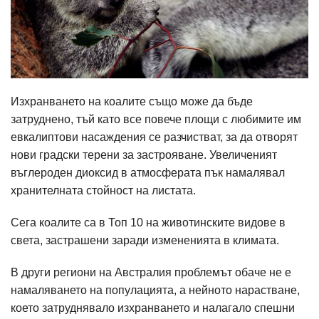
Изхранването на коалите също може да бъде
затруднено, тъй като все повече площи с любимите им
евкалиптови насаждения се разчистват, за да отворят
нови градски терени за застрояване. Увеличеният
въглероден диоксид в атмосферата пък намалявал
хранителната стойност на листата.
Сега коалите са в Топ 10 на животинските видове в
света, застрашени заради измененията в климата.
В други региони на Австралия проблемът обаче не е
намаляването на популацията, а нейното нарастване,
което затруднявало изхранването и налагало спешни