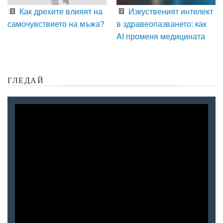
Как дрехите влияят на
Изкуственият интелект
самочувствието на мъжа?
в здравеопазването: как
AI променя медицината
ГЛЕДАЙ