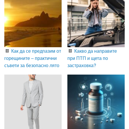
Как да се предпазим от
Какво да направите
горещините – практични
при ПТП и щета по
съвети за безопасно лято
застраховка?