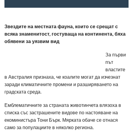
Звездите на местната фауна, които се срещат с
всяка знаменитост, гостуваща на континента, бяха
обявени за уязвим вид
За първи
път
властите
в Австралия признаха, че коалите могат да изчезнат
заради климатичните промени и разширяването на
градската среда.
Емблематичните за страната животинчета влязоха в
списка със застрашените видове по настояване на
екоминистъра Тони Бърк. Мярката обаче се отнася
само за популациите в няколко региона.