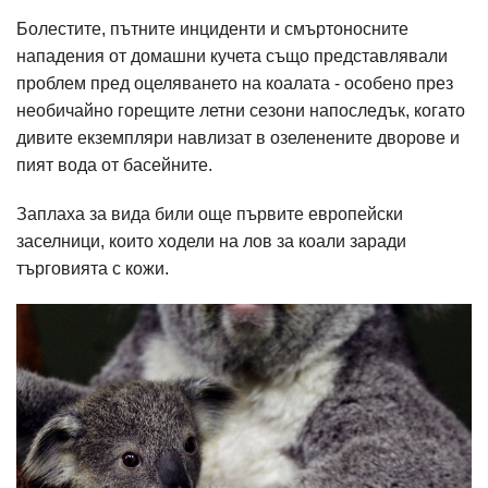
Болестите, пътните инциденти и смъртоносните
нападения от домашни кучета също представлявали
проблем пред оцеляването на коалата - особено през
необичайно горещите летни сезони напоследък, когато
дивите екземпляри навлизат в озеленените дворове и
пият вода от басейните.
Заплаха за вида били още първите европейски
заселници, които ходели на лов за коали заради
търговията с кожи.